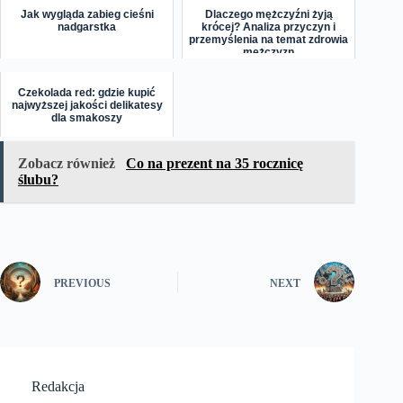
Jak wygląda zabieg cieśni
Dlaczego mężczyźni żyją
nadgarstka
krócej? Analiza przyczyn i
przemyślenia na temat zdrowia
mężczyzn
Czekolada red: gdzie kupić
najwyższej jakości delikatesy
dla smakoszy
Zobacz również
Co na prezent na 35 rocznicę
ślubu?
PREVIOUS
NEXT
Redakcja