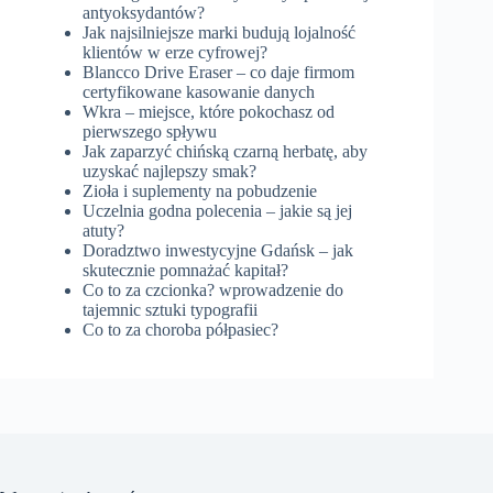
antyoksydantów?
Jak najsilniejsze marki budują lojalność
klientów w erze cyfrowej?
Blancco Drive Eraser – co daje firmom
certyfikowane kasowanie danych
Wkra – miejsce, które pokochasz od
pierwszego spływu
Jak zaparzyć chińską czarną herbatę, aby
uzyskać najlepszy smak?
Zioła i suplementy na pobudzenie
Uczelnia godna polecenia – jakie są jej
atuty?
Doradztwo inwestycyjne Gdańsk – jak
skutecznie pomnażać kapitał?
Co to za czcionka? wprowadzenie do
tajemnic sztuki typografii
Co to za choroba półpasiec?