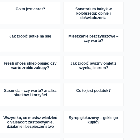
Co to jest carat?
Sanatorium bałtyk w
kołobrzegu: opinie i
doświadczenia
Jak zrobić potkę na siłę
Mieszkanie bezczynszowe –
czy warto?
Fresh shoes sklep opinie: czy
Jak zrobić pyszny omlet z
warto zrobić zakupy?
szynką i serem?
Saxenda – czy warto? analiza
Co to jest podatek?
skutków i korzyści
Wszystko, co musisz wiedzieć
Syrop glukozowy – gdzie go
o valsacor: zastosowanie,
kupić?
działanie i bezpieczeństwo