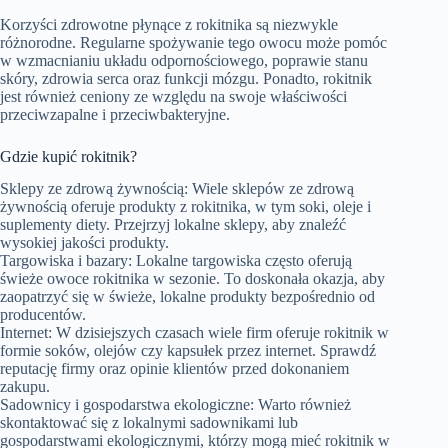
Korzyści zdrowotne płynące z rokitnika są niezwykle
różnorodne. Regularne spożywanie tego owocu może pomóc
w wzmacnianiu układu odpornościowego, poprawie stanu
skóry, zdrowia serca oraz funkcji mózgu. Ponadto, rokitnik
jest również ceniony ze względu na swoje właściwości
przeciwzapalne i przeciwbakteryjne.
Gdzie kupić rokitnik?
Sklepy ze zdrową żywnością: Wiele sklepów ze zdrową
żywnością oferuje produkty z rokitnika, w tym soki, oleje i
suplementy diety. Przejrzyj lokalne sklepy, aby znaleźć
wysokiej jakości produkty.
Targowiska i bazary: Lokalne targowiska często oferują
świeże owoce rokitnika w sezonie. To doskonała okazja, aby
zaopatrzyć się w świeże, lokalne produkty bezpośrednio od
producentów.
Internet: W dzisiejszych czasach wiele firm oferuje rokitnik w
formie soków, olejów czy kapsułek przez internet. Sprawdź
reputację firmy oraz opinie klientów przed dokonaniem
zakupu.
Sadownicy i gospodarstwa ekologiczne: Warto również
skontaktować się z lokalnymi sadownikami lub
gospodarstwami ekologicznymi, którzy mogą mieć rokitnik w