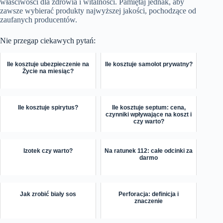
właściwości dla zdrowia i witalności. Pamiętaj jednak, aby
zawsze wybierać produkty najwyższej jakości, pochodzące od
zaufanych producentów.
Nie przegap ciekawych pytań:
Ile kosztuje ubezpieczenie na
Ile kosztuje samolot prywatny?
Życie na miesiąc?
Ile kosztuje spirytus?
Ile kosztuje septum: cena,
czynniki wpływające na koszt i
czy warto?
Izotek czy warto?
Na ratunek 112: całe odcinki za
darmo
Jak zrobić biały sos
Perforacja: definicja i
znaczenie