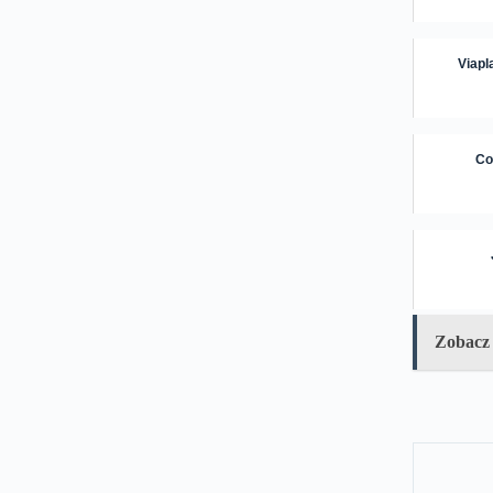
Viapl
Co
Zobacz