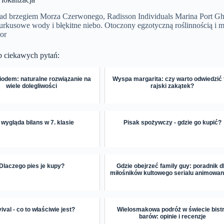
ad brzegiem Morza Czerwonego, Radisson Individuals Marina Port Gh
turkusowe wody i błękitne niebo. Otoczony egzotyczną roślinnością i 
or
p ciekawych pytań:
odem: naturalne rozwiązanie na
Wyspa margarita: czy warto odwiedzić 
wiele dolegliwości
rajski zakątek?
 wygląda bilans w 7. klasie
Pisak spożywczy - gdzie go kupić?
Dlaczego pies je kupy?
Gdzie obejrzeć family guy: poradnik d
miłośników kultowego serialu animowa
ival - co to właściwie jest?
Wielosmakowa podróż w świecie bist
barów: opinie i recenzje