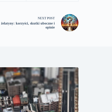
NEXT
POST
e żelatyny: korzyści, skutki uboczne i
opinie