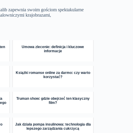
alib zapewnia swoim gościom spektakularne
malowniczymi krajobrazami,
ten
Umowa zlecenie: definicja i kluczowe
informacje
Książki romanse online za darmo: czy warto
korzystać?
la
Truman show: gdzie obejrzeć ten klasyczny
nego
film?
ro
Jak działa pompa insulinowa: technologia dla
lepszego zarządzania cukrzycą