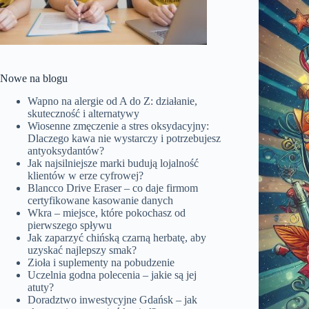
Nowe na blogu
Wapno na alergie od A do Z: działanie,
skuteczność i alternatywy
Wiosenne zmęczenie a stres oksydacyjny:
Dlaczego kawa nie wystarczy i potrzebujesz
antyoksydantów?
Jak najsilniejsze marki budują lojalność
klientów w erze cyfrowej?
Blancco Drive Eraser – co daje firmom
certyfikowane kasowanie danych
Wkra – miejsce, które pokochasz od
pierwszego spływu
Jak zaparzyć chińską czarną herbatę, aby
uzyskać najlepszy smak?
Zioła i suplementy na pobudzenie
Uczelnia godna polecenia – jakie są jej
atuty?
Doradztwo inwestycyjne Gdańsk – jak