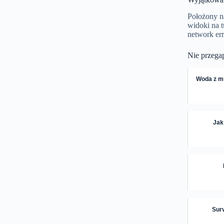
Położony n
widoki na 
network err
Nie przega
Woda z mi
Jak
Surv