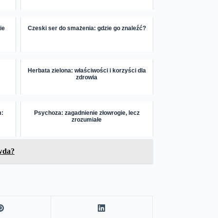
ie
Czeski ser do smażenia: gdzie go znaleźć?
Herbata zielona: właściwości i korzyści dla
zdrowia
m:
Psychoza: zagadnienie złowrogie, lecz
zrozumiałe
awda?