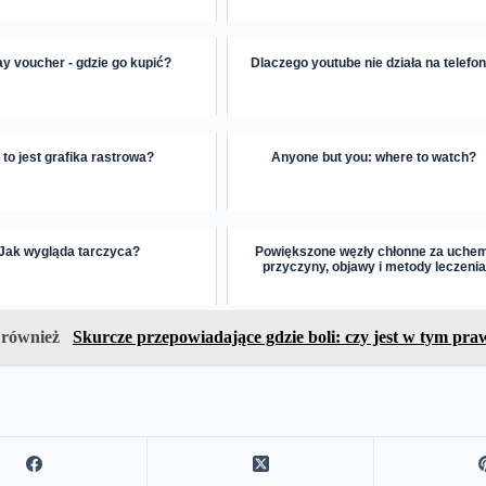
ay voucher - gdzie go kupić?
Dlaczego youtube nie działa na telefon
 to jest grafika rastrowa?
Anyone but you: where to watch?
Jak wygląda tarczyca?
Powiększone węzły chłonne za uche
przyczyny, objawy i metody leczenia
 również
Skurcze przepowiadające gdzie boli: czy jest w tym pr