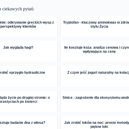
p ciekawych pytań:
nie: odkrywanie greckich wysp z
Tryptofan - kluczowy aminokwas w zdr
perspektywy klientów
stylu Życia
Jak wygląda hagi?
Ile kosztuje koza: analiza cenowa i czyn
wpływające na cenę
robić sprzęgło hydrauliczne
Z czym jeść jogurt naturalny na kolac
ąda życie po drugiej stronie: o
Sinice - zagrożenie dla ekosystemu wod
przeżyciach po śmierci
osztuje badanie dna z włosa?
Jak zrobić loków na noc: proste metod
piękne loki