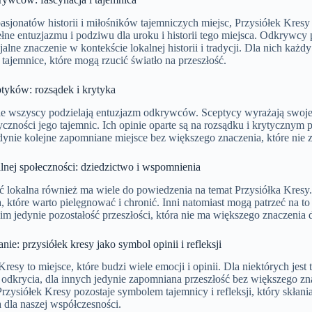
asjonatów historii i miłośników tajemniczych miejsc, Przysiółek Kresy
ełne entuzjazmu i podziwu dla uroku i historii tego miejsca. Odkrywcy
jalne znaczenie w kontekście lokalnej historii i tradycji. Dla nich ka
 tajemnice, które mogą rzucić światło na przeszłość.
tyków: rozsądek i krytyka
ie wszyscy podzielają entuzjazm odkrywców. Sceptycy wyrażają swoje 
yczności jego tajemnic. Ich opinie oparte są na rozsądku i krytycznym p
dynie kolejne zapomniane miejsce bez większego znaczenia, które nie z
lnej społeczności: dziedzictwo i wspomnienia
 lokalna również ma wiele do powiedzenia na temat Przysiółka Kresy. 
, które warto pielęgnować i chronić. Inni natomiast mogą patrzeć na to
m jedynie pozostałość przeszłości, która nie ma większego znaczenia 
e: przysiółek kresy jako symbol opinii i refleksji
Kresy to miejsce, które budzi wiele emocji i opinii. Dla niektórych jes
do odkrycia, dla innych jedynie zapomniana przeszłość bez większego zn
rzysiółek Kresy pozostaje symbolem tajemnicy i refleksji, który skłania
 dla naszej współczesności.