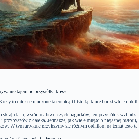
rywanie tajemnic przysiółka kresy
resy to miejsce otoczone tajemnicą i historią, które budzi wiele opinii i 
a skraju lasu, wśród malowniczych pagórków, ten przysiółek wzbudza
k i przybyszów z daleka. Jednakże, jak wiele miejsc o niejasnej histori
yków. W tym artykule przyjrzymy się różnym opiniiom na temat tego ta
rywców: fascynacja i tajemnica