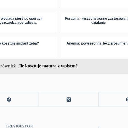
 wygląda pierś po operacji
Furagina - wszechstronne zastosowani
oszczędzającej zdjęcia
działanie
le kosztuje implant zęba?
Anemia: powszechna, lecz zrozumien
 również
Ile kosztuje matura z wpisem?
PREVIOUS
POST