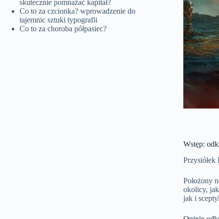
skutecznie pomnażać kapitał?
Co to za czcionka? wprowadzenie do
tajemnic sztuki typografii
Co to za choroba półpasiec?
Wstęp: odk
Przysiółek K
Położony n
okolicy, ja
jak i scept
Opinie odk