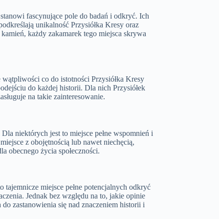
 stanowi fascynujące pole do badań i odkryć. Ich
 podkreślają unikalność Przysiółka Kresy oraz
żdy kamień, każdy zakamarek tego miejsca skrywa
wątpliwości co do istotności Przysiółka Kresy
odejściu do każdej historii. Dla nich Przysiółek
asługuje na takie zainteresowanie.
Dla niektórych jest to miejsce pełne wspomnień i
 miejsce z obojętnością lub nawet niechęcią,
dla obecnego życia społeczności.
t to tajemnicze miejsce pełne potencjalnych odkryć
aczenia. Jednak bez względu na to, jakie opinie
 do zastanowienia się nad znaczeniem historii i