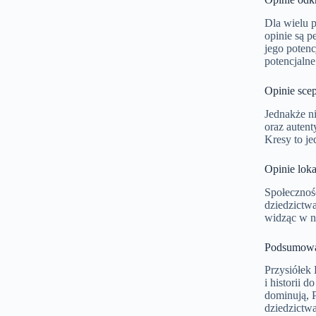
Dla wielu p
opinie są p
jego potenc
potencjalne
Opinie scep
Jednakże n
oraz autent
Kresy to je
Opinie loka
Społeczność
dziedzictwa
widząc w ni
Podsumowani
Przysiółek 
i historii 
dominują, P
dziedzictwa