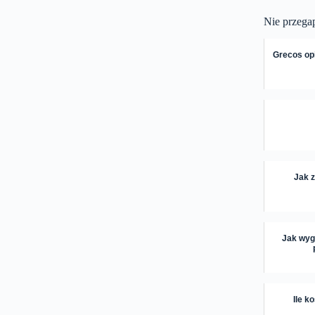
Nie przega
Grecos opi
Jak z
Jak wygl
Ile k