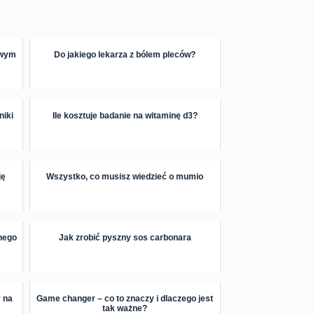
owym
Do jakiego lekarza z bólem pleców?
niki
Ile kosztuje badanie na witaminę d3?
ję
Wszystko, co musisz wiedzieć o mumio
nego
Jak zrobić pyszny sos carbonara
y na
Game changer – co to znaczy i dlaczego jest
tak ważne?