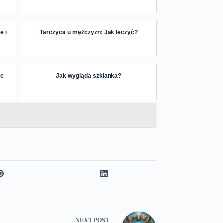
e i
Tarczyca u mężczyzn: Jak leczyć?
ie
Jak wygląda szklanka?
NEXT
POST