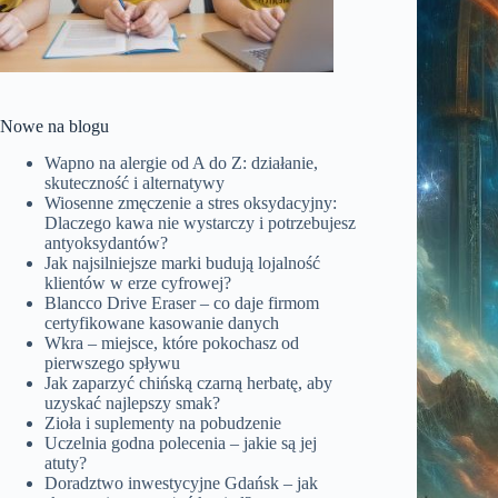
Nowe na blogu
Wapno na alergie od A do Z: działanie,
skuteczność i alternatywy
Wiosenne zmęczenie a stres oksydacyjny:
Dlaczego kawa nie wystarczy i potrzebujesz
antyoksydantów?
Jak najsilniejsze marki budują lojalność
klientów w erze cyfrowej?
Blancco Drive Eraser – co daje firmom
certyfikowane kasowanie danych
Wkra – miejsce, które pokochasz od
pierwszego spływu
Jak zaparzyć chińską czarną herbatę, aby
uzyskać najlepszy smak?
Zioła i suplementy na pobudzenie
Uczelnia godna polecenia – jakie są jej
atuty?
Doradztwo inwestycyjne Gdańsk – jak