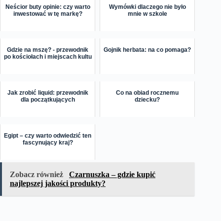
Neścior buty opinie: czy warto
Wymówki dlaczego nie było
inwestować w tę markę?
mnie w szkole
Gdzie na mszę? - przewodnik
Gojnik herbata: na co pomaga?
po kościołach i miejscach kultu
Jak zrobić liquid: przewodnik
Co na obiad rocznemu
dla początkujących
dziecku?
Egipt – czy warto odwiedzić ten
fascynujący kraj?
Zobacz również
Czarnuszka – gdzie kupić
najlepszej jakości produkty?