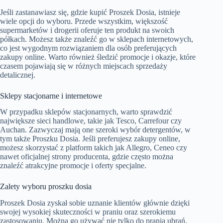
Jeśli zastanawiasz się, gdzie kupić Proszek Dosia, istnieje
wiele opcji do wyboru. Przede wszystkim, większość
supermarketów i drogerii oferuje ten produkt na swoich
półkach. Możesz także znaleźć go w sklepach internetowych,
co jest wygodnym rozwiązaniem dla osób preferujących
zakupy online. Warto również śledzić promocje i okazje, które
czasem pojawiają się w różnych miejscach sprzedaży
detalicznej.
Sklepy stacjonarne i internetowe
W przypadku sklepów stacjonarnych, warto sprawdzić
największe sieci handlowe, takie jak Tesco, Carrefour czy
Auchan. Zazwyczaj mają one szeroki wybór detergentów, w
tym także Proszku Dosia. Jeśli preferujesz zakupy online,
możesz skorzystać z platform takich jak Allegro, Ceneo czy
nawet oficjalnej strony producenta, gdzie często można
znaleźć atrakcyjne promocje i oferty specjalne.
Zalety wyboru proszku dosia
Proszek Dosia zyskał sobie uznanie klientów głównie dzięki
swojej wysokiej skuteczności w praniu oraz szerokiemu
zastosowaniu. Można go używać nie tylko do prania ubrań,