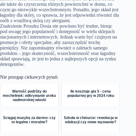
ale także do czyszczenia różnych powierzchni w domu, co
czyni go niezwykle wszechstronnym. Ponadto, jego skład jest
łagodny dla skóry, co sprawia, że jest odpowiedni również dla
osób z wrażliwą skórą czy alergiami.
Znalezienie Proszku Dosia nie powinno być trudne, biorąc
pod uwagę jego popularność i dostępność w wielu sklepach
stacjonarnych i internetowych. Jednak warto być czujnym na
promocje i oferty specjalne, aby zaoszczędzić trochę
pieniędzy. Nie zapominajmy również o zaletach samego
produktu – jego skuteczność, wszechstronność oraz łagodny
skład sprawiają, że jest to jedna z najlepszych opcji na rynku
detergentów.
Nie przegap ciekawych pytań:
Wartość podróży do
Ile kosztuje gta 5 - cena
mechelinek: odkrywanie uroku
popularnej gry w 2024 roku
nadmorskiej wioski
Ściągaj muzykę za darmo: czy
Szkoła w chmurze: rewolucja w
to legalne i moralne?
edukacji czy nowe wyzwanie?