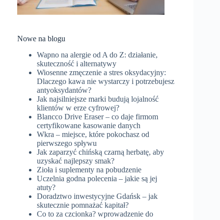
Nowe na blogu
Wapno na alergie od A do Z: działanie,
skuteczność i alternatywy
Wiosenne zmęczenie a stres oksydacyjny:
Dlaczego kawa nie wystarczy i potrzebujesz
antyoksydantów?
Jak najsilniejsze marki budują lojalność
klientów w erze cyfrowej?
Blancco Drive Eraser – co daje firmom
certyfikowane kasowanie danych
Wkra – miejsce, które pokochasz od
pierwszego spływu
Jak zaparzyć chińską czarną herbatę, aby
uzyskać najlepszy smak?
Zioła i suplementy na pobudzenie
Uczelnia godna polecenia – jakie są jej
atuty?
Doradztwo inwestycyjne Gdańsk – jak
skutecznie pomnażać kapitał?
Co to za czcionka? wprowadzenie do