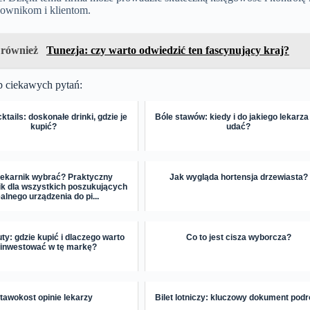
ownikom i klientom.
 również
Tunezja: czy warto odwiedzić ten fascynujący kraj?
p ciekawych pytań:
tails: doskonałe drinki, gdzie je
Bóle stawów: kiedy i do jakiego lekarza
kupić?
udać?
iekarnik wybrać? Praktyczny
Jak wygląda hortensja drzewiasta?
k dla wszystkich poszukujących
ealnego urządzenia do pi...
y: gdzie kupić i dlaczego warto
Co to jest cisza wyborcza?
inwestować w tę markę?
tawokost opinie lekarzy
Bilet lotniczy: kluczowy dokument pod