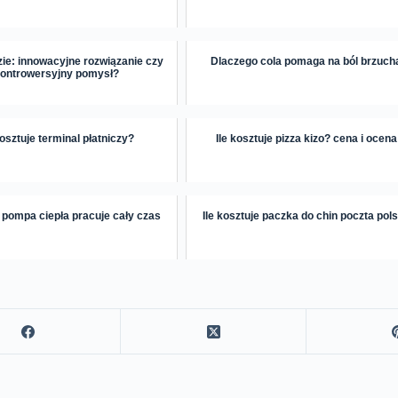
zie: innowacyjne rozwiązanie czy
Dlaczego cola pomaga na ból brzuch
ontrowersyjny pomysł?
kosztuje terminal płatniczy?
Ile kosztuje pizza kizo? cena i ocena
pompa ciepła pracuje cały czas
Ile kosztuje paczka do chin poczta pol