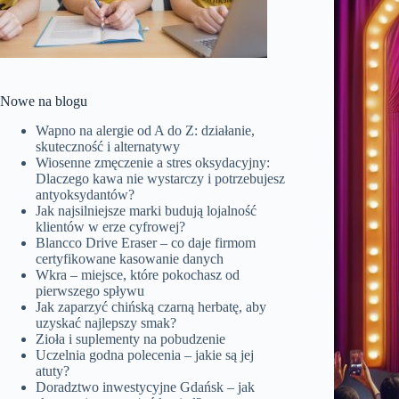
Nowe na blogu
Wapno na alergie od A do Z: działanie,
skuteczność i alternatywy
Wiosenne zmęczenie a stres oksydacyjny:
Dlaczego kawa nie wystarczy i potrzebujesz
antyoksydantów?
Jak najsilniejsze marki budują lojalność
klientów w erze cyfrowej?
Blancco Drive Eraser – co daje firmom
certyfikowane kasowanie danych
Wkra – miejsce, które pokochasz od
pierwszego spływu
Jak zaparzyć chińską czarną herbatę, aby
uzyskać najlepszy smak?
Zioła i suplementy na pobudzenie
Uczelnia godna polecenia – jakie są jej
atuty?
Doradztwo inwestycyjne Gdańsk – jak