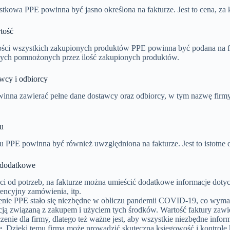
tkowa PPE powinna być jasno określona na fakturze. Jest to cena, za 
tość
ści wszystkich zakupionych produktów PPE powinna być podana na fak
ych pomnożonych przez ilość zakupionych produktów.
wcy i odbiorcy
winna zawierać pełne dane dostawcy oraz odbiorcy, w tym nazwę firmy
u
u PPE powinna być również uwzględniona na fakturze. Jest to istotne
 dodatkowe
ci od potrzeb, na fakturze można umieścić dodatkowe informacje doty
encyjny zamówienia, itp.
ie PPE stało się niezbędne w obliczu pandemii COVID-19, co wymag
ją związaną z zakupem i użyciem tych środków. Wartość faktury zawi
czenie dla firmy, dlatego też ważne jest, aby wszystkie niezbędne inf
. Dzięki temu firma może prowadzić skuteczną księgowość i kontrolę 