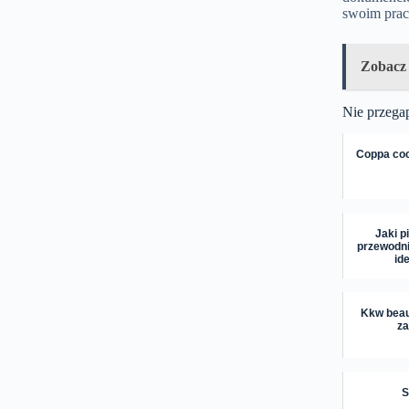
swoim prac
Zobacz
Nie przega
Coppa cock
Jaki p
przewodni
id
Kkw beaut
za
S