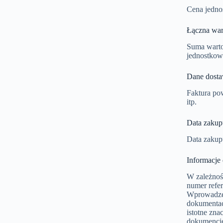
Cena jednos
Łączna war
Suma warto
jednostkow
Dane dosta
Faktura po
itp.
Data zakup
Data zakup
Informacje
W zależnoś
numer refer
Wprowadzen
dokumentac
istotne zna
dokumencie