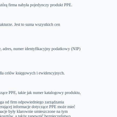
którą firma nabyła pojedynczy produkt PPE.
turze. Jest to suma wszystkich cen
, adres, numer identyfikacyjny podatkowy (NIP)
 dla celów księgowych i ewidencyjnych.
czące PPE, takie jak numer katalogowy produktu,
a od firm odpowiedniego zarządzania
erającej informacje dotyczące PPE może mieć
ormacje były klarownie umieszczone na tym
kosztów, a także zapewnić bezpieczeństwo