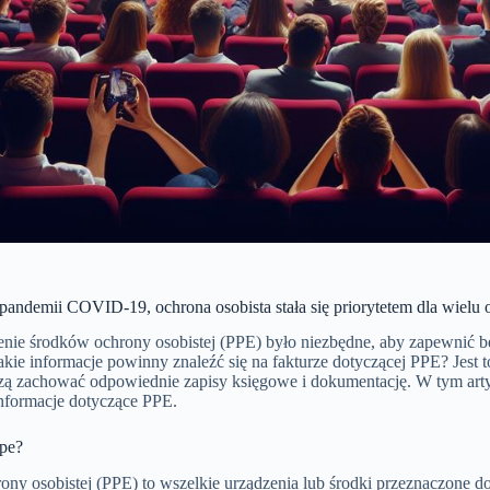
andemii COVID-19, ochrona osobista stała się priorytetem dla wielu o
ie środków ochrony osobistej (PPE) było niezbędne, aby zapewnić b
akie informacje powinny znaleźć się na fakturze dotyczącej PPE? Jest t
zą zachować odpowiednie zapisy księgowe i dokumentację. W tym artyk
nformacje dotyczące PPE.
ppe?
ony osobistej (PPE) to wszelkie urządzenia lub środki przeznaczone d