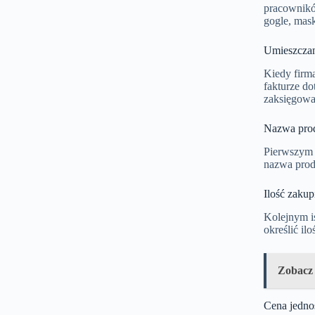
pracownikó
gogle, mask
Umieszczani
Kiedy firma
fakturze d
zaksięgowan
Nazwa pro
Pierwszym 
nazwa prod
Ilość zaku
Kolejnym is
określić il
Zobacz
Cena jedn