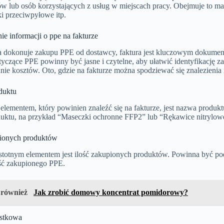
w lub osób korzystających z usług w miejscach pracy. Obejmuje to ma
i przeciwpyłowe itp.
e informacji o ppe na fakturze
 dokonuje zakupu PPE od dostawcy, faktura jest kluczowym dokumentem
otyczące PPE powinny być jasne i czytelne, aby ułatwić identyfikację
ie kosztów. Oto, gdzie na fakturze można spodziewać się znalezienia
duktu
elementem, który powinien znaleźć się na fakturze, jest nazwa produ
uktu, na przykład “Maseczki ochronne FFP2” lub “Rękawice nitrylow
pionych produktów
totnym elementem jest ilość zakupionych produktów. Powinna być poda
ość zakupionego PPE.
 również
Jak zrobić domowy koncentrat pomidorowy?
ostkowa