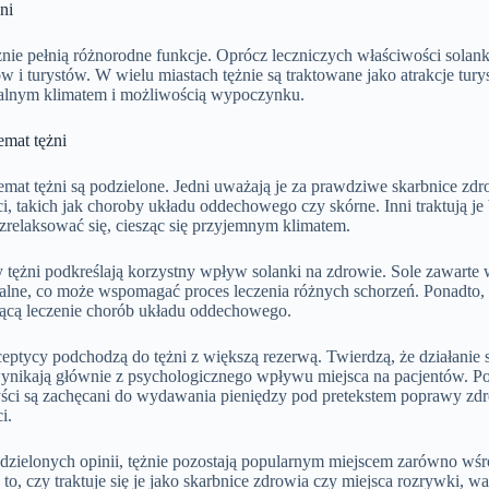
ni
nie pełnią różnorodne funkcje. Oprócz leczniczych właściwości solanki,
 i turystów. W wielu miastach tężnie są traktowane jako atrakcje tu
alnym klimatem i możliwością wypoczynku.
emat tężni
emat tężni są podzielone. Jedni uważają je za prawdziwe skarbnice zd
i, takich jak choroby układu oddechowego czy skórne. Inni traktują je
zrelaksować się, ciesząc się przyjemnym klimatem.
tężni podkreślają korzystny wpływ solanki na zdrowie. Sole zawarte 
alne, co może wspomagać proces leczenia różnych schorzeń. Ponadto,
cą leczenie chorób układu oddechowego.
eptycy podchodzą do tężni z większą rezerwą. Twierdzą, że działanie s
ynikają głównie z psychologicznego wpływu miejsca na pacjentów. Pon
yści są zachęcani do wydawania pieniędzy pod pretekstem poprawy zdr
i.
ielonych opinii, tężnie pozostają popularnym miejscem zarówno wśród
to, czy traktuje się je jako skarbnice zdrowia czy miejsca rozrywki, w