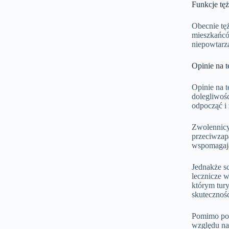
Funkcje tęż
Obecnie tęż
mieszkańców
niepowtarz
Opinie na t
Opinie na t
dolegliwośc
odpocząć i 
Zwolennicy 
przeciwzap
wspomagają
Jednakże sc
lecznicze w
którym tur
skutecznośc
Pomimo podz
względu na 