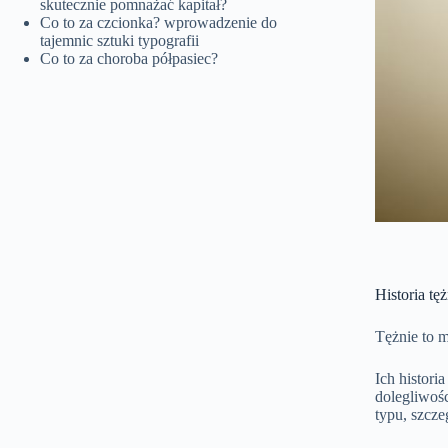
skutecznie pomnażać kapitał?
Co to za czcionka? wprowadzenie do
tajemnic sztuki typografii
Co to za choroba półpasiec?
Historia tęż
Tężnie to m
Ich histori
dolegliwoś
typu, szcze