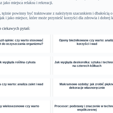
z jako miejsca relaksu i rekreacji.
, tężnie powinny być traktowane z należytym szacunkiem i dbałością 
jak i jako miejsce, które może przynieść korzyści dla zdrowia i dobrej k
p ciekawych pytań:
zil opinie: czy warto stosować
Opony bieżnikowane czy warto: anali
t do oczyszczania organizmu?
korzyści i wad
k wygląda roślina cykuta
Jak wygląda deskorolka: sztuka i techno
na czterech kółkach
 czy warto: analiza zalet i wad
Makramowe ozdoby: jak zrobić piękn
dekoracje własnoręcznie
y wielosezonowe czy warto
Procesor: podstawy i znaczenie w techno
współczesnej