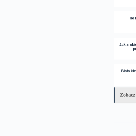
Ile
Jak zrobi
p
Biała ki
Zobacz