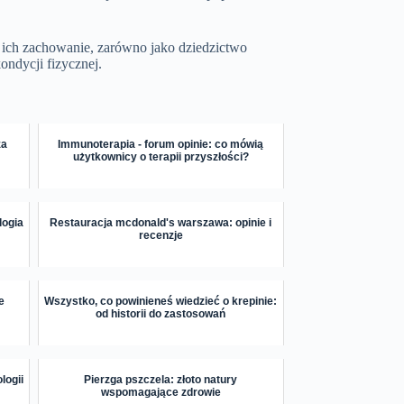
o ich zachowanie, zarówno jako dziedzictwo
ondycji fizycznej.
za
Immunoterapia - forum opinie: co mówią
użytkownicy o terapii przyszłości?
logia
Restauracja mcdonald's warszawa: opinie i
recenzje
e
Wszystko, co powinieneś wiedzieć o krepinie:
od historii do zastosowań
logii
Pierzga pszczela: złoto natury
wspomagające zdrowie