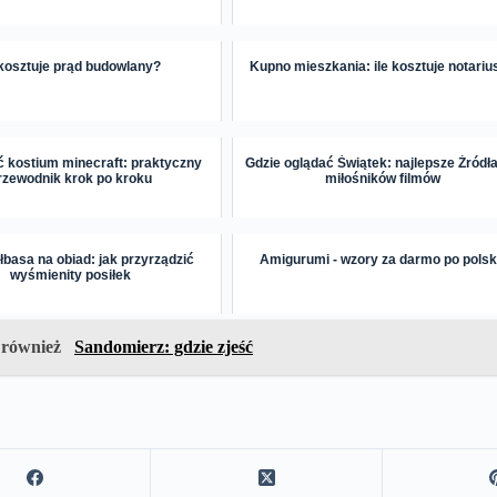
 kosztuje prąd budowlany?
Kupno mieszkania: ile kosztuje notariu
ć kostium minecraft: praktyczny
Gdzie oglądać Świątek: najlepsze Źródła
rzewodnik krok po kroku
miłośników filmów
ełbasa na obiad: jak przyrządzić
Amigurumi - wzory za darmo po pols
wyśmienity posiłek
 również
Sandomierz: gdzie zjeść