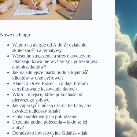
Nowe na blogu
Wapno na alergie od A do Z: działanie,
skuteczność i alternatywy
Wiosenne zmęczenie a stres oksydacyjny:
Dlaczego kawa nie wystarczy i potrzebujesz
antyoksydantów?
Jak najsilniejsze marki budują lojalność
klientów w erze cyfrowej?
Blancco Drive Eraser – co daje firmom
certyfikowane kasowanie danych
Wkra – miejsce, które pokochasz od
pierwszego spływu
Jak zaparzyć chińską czarną herbatę, aby
uzyskać najlepszy smak?
Zioła i suplementy na pobudzenie
Uczelnia godna polecenia – jakie są jej
atuty?
Doradztwo inwestycyjne Gdańsk – jak