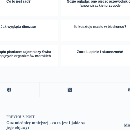
Co to jest rad?
Gdzie oglądać one piece: przewodnik d
fanów pirackiej przygody
Jak wygląda dinozaur
Ile kosztuje masło w biedronce?
ąda plankton: tajemniczy Świat
Zotral - opinie i skuteczność
opijnych organizmów morskich
PREVIOUS
POST
Guz miednicy mniejszej - co to jest i jakie są
Mię
jego objawy?