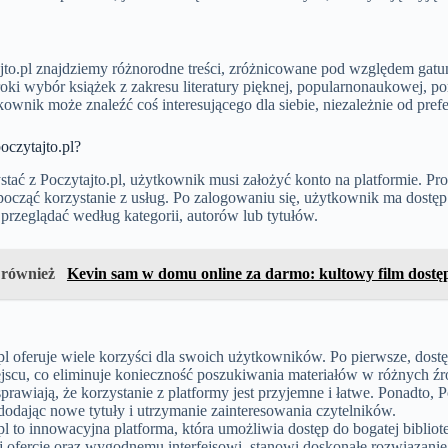
jto.pl znajdziemy różnorodne treści, zróżnicowane pod względem gatun
roki wybór książek z zakresu literatury pięknej, popularnonaukowej, p
ownik może znaleźć coś interesującego dla siebie, niezależnie od prefe
poczytajto.pl?
tać z Poczytajto.pl, użytkownik musi założyć konto na platformie. Proces
ocząć korzystanie z usług. Po zalogowaniu się, użytkownik ma dostęp
przeglądać według kategorii, autorów lub tytułów.
 również
Kevin sam w domu online za darmo: kultowy film dostę
pl oferuje wiele korzyści dla swoich użytkowników. Po pierwsze, dostę
scu, co eliminuje konieczność poszukiwania materiałów w różnych źród
prawiają, że korzystanie z platformy jest przyjemne i łatwe. Ponadto, P
 dodając nowe tytuły i utrzymanie zainteresowania czytelników.
pl to innowacyjna platforma, która umożliwia dostęp do bogatej bibli
 ofercie oraz wygodnemu interfejsowi, stanowi doskonałe rozwiązanie 