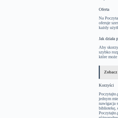
Oferta
Na Poczyta
oferuje sze
każdy użytk
Jak działa 
Aby skorzys
szybko rozp
które może 
Zobacz
Korzyści
Poczytajto.
jednym miej
nawigacja s
bibliotekę,
Poczytajto.
różnorodnej