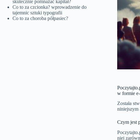
skutecznie pomnażać kapitał?
Co to za czcionka? wprowadzenie do
tajemnic sztuki typografii
Co to za choroba półpasiec?
Poczytajto.
w formie e
Została st
niniejszym 
Czym jest p
Poczytajto.
niej zarów