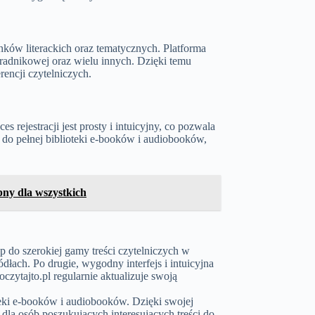
ków literackich oraz tematycznych. Platforma
oradnikowej oraz wielu innych. Dzięki temu
rencji czytelniczych.
 rejestracji jest prosty i intuicyjny, co pozwala
 do pełnej biblioteki e-booków i audiobooków,
pny dla wszystkich
p do szerokiej gamy treści czytelniczych w
łach. Po drugie, wygodny interfejs i intuicyjna
oczytajto.pl regularnie aktualizuje swoją
oteki e-booków i audiobooków. Dzięki swojej
dla osób poszukujących interesujących treści do