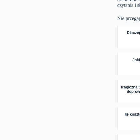
czytania i 
Nie przega
Dlaczeg
Jak
Tragiczna 
doprowa
Ile kosz