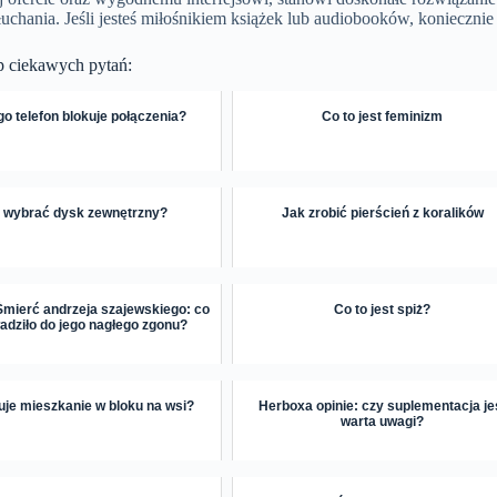
słuchania. Jeśli jesteś miłośnikiem książek lub audiobooków, konieczni
p ciekawych pytań:
o telefon blokuje połączenia?
Co to jest feminizm
i wybrać dysk zewnętrzny?
Jak zrobić pierścień z koralików
Śmierć andrzeja szajewskiego: co
Co to jest spiż?
dziło do jego nagłego zgonu?
tuje mieszkanie w bloku na wsi?
Herboxa opinie: czy suplementacja je
warta uwagi?