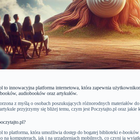
pl to innowacyjna platforma internetowa, która zapewnia użytkownikom
-booków, audiobooków oraz artykułów.
worzona z myślą o osobach poszukujących różnorodnych materiałów do 
artykule przyjrzymy się bliżej temu, czym jest Poczytajto.pl oraz jaki
oczytajto.pl?
pl to platforma, która umożliwia dostęp do bogatej biblioteki e-book
no na komputerach, jak i na urządzeniach mobilnych, co czyni ją wy