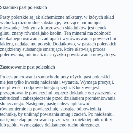
Składniki past polerskich
Pasty polerskie są jak alchemiczne mikstury, w których skład
wchodzą różnorodne substancje, tworzące harmonijną
mieszankę. Jednym z kluczowych składników jest tlenek
glinu, znany również jako kaolin. Ten minerał ma zdolność
delikatnego usuwania zadrapań i wyrównywania powierzchni
lakieru, nadając mu połysk. Dodatkowo, w pastach polerskich
znajdziemy substancje smarujące, które ułatwiają proces
polerowania, minimalizując ryzyko powstawania nowych rys.
Zastosowanie past polerskich
Proces polerowania samochodu przy użyciu past polerskich
nie jest tylko kwestią nałożenia i wytarcia. Wymaga precyzji,
cierpliwości i odpowiedniego sprzętu. Kluczowe jest
przygotowanie powierzchni poprzez dokładne oczyszczenie z
zabrudzeń i zabezpieczenie przed działaniem promieniowania
słonecznego. Następnie, pastę należy aplikować
równomiernie na powierzchnię, stosując odpowiednią
technikę, by uniknąć powstania smug i zacień. Po nałożeniu,
następuje etap polerowania przy użyciu miękkiej mikrofibry
lub gąbki, wymagający delikatnego ruchu okrężnego.