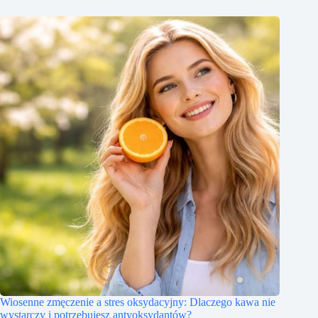
Wiosenne zmęczenie a stres oksydacyjny: Dlaczego kawa nie
wystarczy i potrzebujesz antyoksydantów?