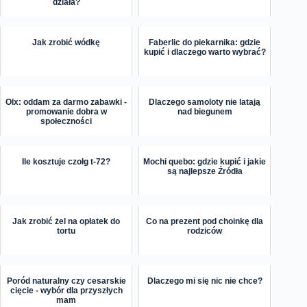
działa?
Jak zrobić wódkę
Faberlic do piekarnika: gdzie
kupić i dlaczego warto wybrać?
Olx: oddam za darmo zabawki -
Dlaczego samoloty nie latają
promowanie dobra w
nad biegunem
społeczności
Ile kosztuje czołg t-72?
Mochi quebo: gdzie kupić i jakie
są najlepsze Źródła
Jak zrobić żel na opłatek do
Co na prezent pod choinkę dla
tortu
rodziców
Poród naturalny czy cesarskie
Dlaczego mi się nic nie chce?
cięcie - wybór dla przyszłych
mam