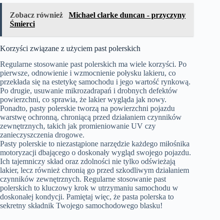
Zobacz również
Michael clarke duncan - przyczyny
Śmierci
Korzyści związane z użyciem past polerskich
Regularne stosowanie past polerskich ma wiele korzyści. Po
pierwsze, odnowienie i wzmocnienie połysku lakieru, co
przekłada się na estetykę samochodu i jego wartość rynkową.
Po drugie, usuwanie mikrozadrapań i drobnych defektów
powierzchni, co sprawia, że lakier wygląda jak nowy.
Ponadto, pasty polerskie tworzą na powierzchni pojazdu
warstwę ochronną, chroniącą przed działaniem czynników
zewnętrznych, takich jak promieniowanie UV czy
zanieczyszczenia drogowe.
Pasty polerskie to niezastąpione narzędzie każdego miłośnika
motoryzacji dbającego o doskonały wygląd swojego pojazdu.
Ich tajemniczy skład oraz zdolności nie tylko odświeżają
lakier, lecz również chronią go przed szkodliwym działaniem
czynników zewnętrznych. Regularne stosowanie past
polerskich to kluczowy krok w utrzymaniu samochodu w
doskonałej kondycji. Pamiętaj więc, że pasta polerska to
sekretny składnik Twojego samochodowego blasku!