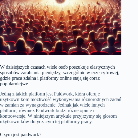
W dzisiejszych czasach wiele osób poszukuje elastycznych
sposobów zarabiania pieniędzy, szczególnie w erze cyfrowej,
gdzie praca zdalna i platformy online stają się coraz
popularniejsze.
Jedną z takich platform jest Paidwork, która oferuje
użytkownikom możliwość wykonywania różnorodnych zadań
w zamian za wynagrodzenie. Jednak jak wiele innych
platform, również Paidwork budzi różne opinie i
kontrowersje. W niniejszym artykule przyjrzymy się głosom
użytkowników dotyczącym tej platformy pracy.
Czym jest paidwork?