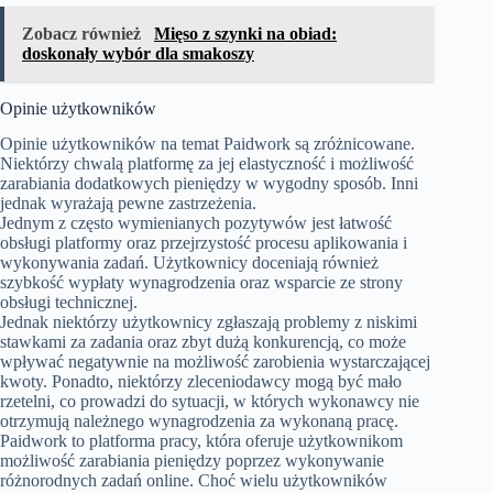
Zobacz również
Mięso z szynki na obiad:
doskonały wybór dla smakoszy
Opinie użytkowników
Opinie użytkowników na temat Paidwork są zróżnicowane.
Niektórzy chwalą platformę za jej elastyczność i możliwość
zarabiania dodatkowych pieniędzy w wygodny sposób. Inni
jednak wyrażają pewne zastrzeżenia.
Jednym z często wymienianych pozytywów jest łatwość
obsługi platformy oraz przejrzystość procesu aplikowania i
wykonywania zadań. Użytkownicy doceniają również
szybkość wypłaty wynagrodzenia oraz wsparcie ze strony
obsługi technicznej.
Jednak niektórzy użytkownicy zgłaszają problemy z niskimi
stawkami za zadania oraz zbyt dużą konkurencją, co może
wpływać negatywnie na możliwość zarobienia wystarczającej
kwoty. Ponadto, niektórzy zleceniodawcy mogą być mało
rzetelni, co prowadzi do sytuacji, w których wykonawcy nie
otrzymują należnego wynagrodzenia za wykonaną pracę.
Paidwork to platforma pracy, która oferuje użytkownikom
możliwość zarabiania pieniędzy poprzez wykonywanie
różnorodnych zadań online. Choć wielu użytkowników