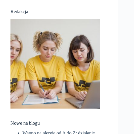
Redakcja
Nowe na blogu
Wapno na alergie od A do Z: działanie,