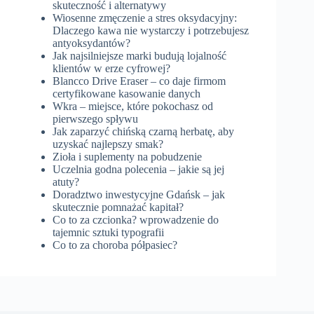
skuteczność i alternatywy
Wiosenne zmęczenie a stres oksydacyjny:
Dlaczego kawa nie wystarczy i potrzebujesz
antyoksydantów?
Jak najsilniejsze marki budują lojalność
klientów w erze cyfrowej?
Blancco Drive Eraser – co daje firmom
certyfikowane kasowanie danych
Wkra – miejsce, które pokochasz od
pierwszego spływu
Jak zaparzyć chińską czarną herbatę, aby
uzyskać najlepszy smak?
Zioła i suplementy na pobudzenie
Uczelnia godna polecenia – jakie są jej
atuty?
Doradztwo inwestycyjne Gdańsk – jak
skutecznie pomnażać kapitał?
Co to za czcionka? wprowadzenie do
tajemnic sztuki typografii
Co to za choroba półpasiec?