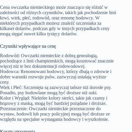
Cena owczarka niemieckiego może znacząco się różnić w
zależności od różnych czynników, takich jak pochodzenie linii
krwi, wiek, płeć, rodowód, oraz renomę hodowcy. W
niektórych przypadkach możesz znaleźć szczeniaka za
kilkaset dolarów, podczas gdy w innych przypadkach ceny
mogą sięgać nawet kilku tysięcy dolarów.
Czynniki wpływające na cenę
Rodowód: Owczarki niemieckie z dobrą genealogią,
pochodzące z linii championskich, mogą kosztować znacznie
więcej niż te bez dokumentacji rodowodowej.
Hodowca: Renomowani hodowcy, którzy dbają o zdrowie i
dobre warunki rozwoju psów, zazwyczaj ustalają wyższe
ceny.
Wiek i Płeć: Szczenięta są zazwyczaj tańsze niż dorosłe psy.
Ponadto, psy hodowlane mogą być droższe niż suki.
Kolor i Wygląd: Niektóre kolory sierści, takie jak czarny i
brązowy z maską, mogą być bardziej pożądane i droższe.
Przeznaczenie: Owczarki niemieckie przeznaczone do
wystaw, hodowli lub pracy policyjnej mogą być droższe ze
względu na specjalne wymagania hodowcy i wyszkolenie.
Koszty utrzymania