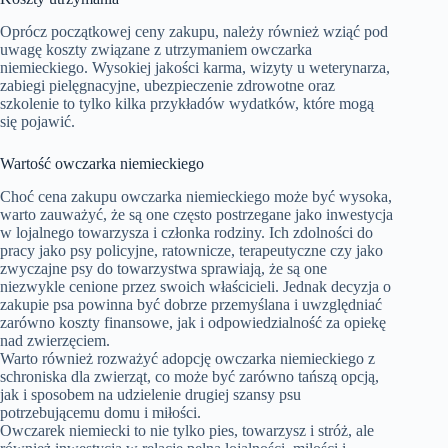
Oprócz początkowej ceny zakupu, należy również wziąć pod
uwagę koszty związane z utrzymaniem owczarka
niemieckiego. Wysokiej jakości karma, wizyty u weterynarza,
zabiegi pielęgnacyjne, ubezpieczenie zdrowotne oraz
szkolenie to tylko kilka przykładów wydatków, które mogą
się pojawić.
Wartość owczarka niemieckiego
Choć cena zakupu owczarka niemieckiego może być wysoka,
warto zauważyć, że są one często postrzegane jako inwestycja
w lojalnego towarzysza i członka rodziny. Ich zdolności do
pracy jako psy policyjne, ratownicze, terapeutyczne czy jako
zwyczajne psy do towarzystwa sprawiają, że są one
niezwykle cenione przez swoich właścicieli. Jednak decyzja o
zakupie psa powinna być dobrze przemyślana i uwzględniać
zarówno koszty finansowe, jak i odpowiedzialność za opiekę
nad zwierzęciem.
Warto również rozważyć adopcję owczarka niemieckiego z
schroniska dla zwierząt, co może być zarówno tańszą opcją,
jak i sposobem na udzielenie drugiej szansy psu
potrzebującemu domu i miłości.
Owczarek niemiecki to nie tylko pies, towarzysz i stróż, ale