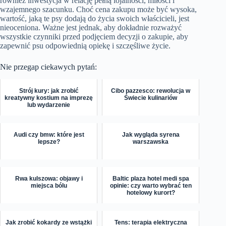
również inwestycja w relację pełną lojalności, miłości i
wzajemnego szacunku. Choć cena zakupu może być wysoka,
wartość, jaką te psy dodają do życia swoich właścicieli, jest
nieoceniona. Ważne jest jednak, aby dokładnie rozważyć
wszystkie czynniki przed podjęciem decyzji o zakupie, aby
zapewnić psu odpowiednią opiekę i szczęśliwe życie.
Nie przegap ciekawych pytań:
Strój kury: jak zrobić
Cibo pazzesco: rewolucja w
kreatywny kostium na imprezę
Świecie kulinariów
lub wydarzenie
Audi czy bmw: które jest
Jak wygląda syrena
lepsze?
warszawska
Rwa kulszowa: objawy i
Baltic plaza hotel medi spa
miejsca bólu
opinie: czy warto wybrać ten
hotelowy kurort?
Jak zrobić kokardy ze wstążki
Tens: terapia elektryczna