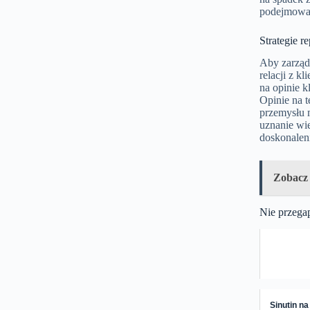
podejmować 
Strategie r
Aby zarządz
relacji z k
na opinie k
Opinie na 
przemysłu 
uznanie wie
doskonalen
Zobacz
Nie przega
Sinutin na