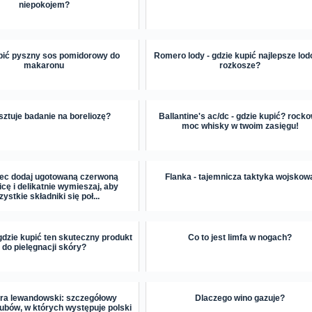
niepokojem?
bić pyszny sos pomidorowy do
Romero lody - gdzie kupić najlepsze lo
makaronu
rozkosze?
osztuje badanie na boreliozę?
Ballantine's ac/dc - gdzie kupić? rock
moc whisky w twoim zasięgu!
iec dodaj ugotowaną czerwoną
Flanka - tajemnicza taktyka wojskow
cę i delikatnie wymieszaj, aby
ystkie składniki się poł...
gdzie kupić ten skuteczny produkt
Co to jest limfa w nogach?
do pielęgnacji skóry?
gra lewandowski: szczegółowy
Dlaczego wino gazuje?
lubów, w których występuje polski