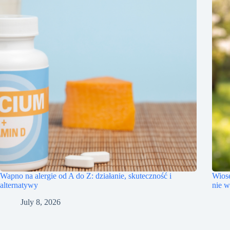
Wapno na alergie od A do Z: działanie, skuteczność i
Wiose
alternatywy
nie w
July 8, 2026