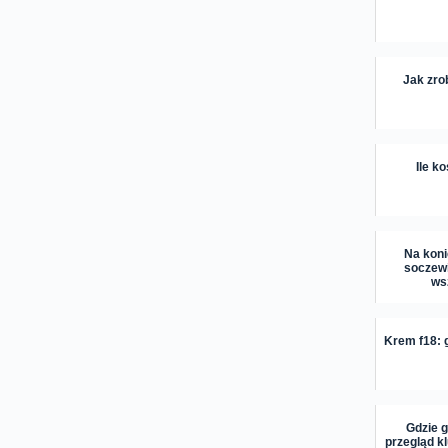
Jak zro
Ile k
Na kon
soczewi
wsz
Krem f18: 
Gdzie 
przegląd k