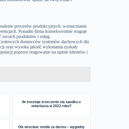
oskonalenie procesów produkcyjnych, wzmacnianie
erencjach. Ponadto firma konsekwentnie reaguje
ść swoich produktów i usług.
m z czołowych dostawców systemów dachowych dla
kcji oraz wysoka jakość wykonania zyskały
eputacji poprzez reagowanie na opinie klientów i
Ile kosztuje zrzeczenie się spadku u
notariusza w 2022 roku?
Olx wrocław: meble za darmo – wygodny