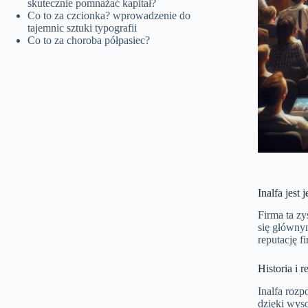
skutecznie pomnażać kapitał?
Co to za czcionka? wprowadzenie do
tajemnic sztuki typografii
Co to za choroba półpasiec?
Inalfa jes
Firma ta z
się głównym
reputację f
Historia i r
Inalfa rozp
dzięki wys