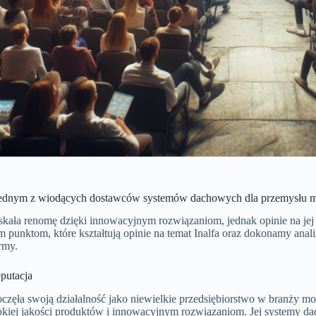
t jednym z wiodących dostawców systemów dachowych dla przemysłu m
yskała renomę dzięki innowacyjnym rozwiązaniom, jednak opinie na jej
 punktom, które kształtują opinie na temat Inalfa oraz dokonamy anali
irmy.
eputacja
oczęła swoją działalność jako niewielkie przedsiębiorstwo w branży m
okiej jakości produktów i innowacyjnym rozwiązaniom. Jej systemy d