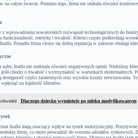
 na całym świecie. Pomimo tego, firma nie unikała również kontrower
a
nie z wprowadzania nowatorskich rozwiązań technologicznych do branży
 funkcjonalność, estetykę i trwałość. Klienci często podkreślają wys
nalfa. Ponadto firma cieszy się dobrą reputacją w zakresie obsługi kl
tyczne
zalet, Inalfa nie uniknęła również negatywnych opinii. Niektórzy klie
 jeśli chodzi o trwałość i wytrzymałość w warunkach ekstremalnych. P
ą dostępność części zamiennych oraz wysokie koszty serwisowania. Te 
wpłynąć na lojalność klientów.
 również
Dlaczego dziecko wymiotuje po mleku modyfikowanym
rynek
temat Inalfa mają znaczący wpływ na rynek motoryzacyjny. Pozytywne 
produkty firmy, co może prowadzić do wzrostu udziałów rynkowych. Z
aufania klientów i obniżyć rentowność firmy. Dlatego też Inalfa stale 