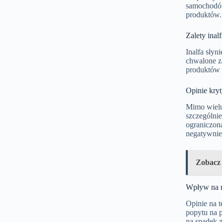
samochodów
produktów.
Zalety inalf
Inalfa sły
chwalone za
produktów I
Opinie kry
Mimo wielu 
szczególnie
ograniczon
negatywnie 
Zobacz
Wpływ na 
Opinie na 
popytu na 
na spadek z