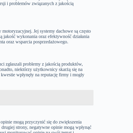
sji i problemów związanych z jakością
 motoryzacyjnej. Jej systemy dachowe są często
oką jakość wykonania oraz efektywność działania
ienta oraz wsparcia posprzedażowego.
nci zgłaszali problemy z jakością produktów,
onadto, niektórzy użytkownicy skarżą się na
kwestie wpłynęły na reputację firmy i mogły
opinie mogą przyczynić się do zwiększenia
 drugiej strony, negatywne opinie mogą wpłynąć
musi monitorować opinie na swój temat i