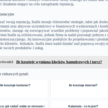
działania mające na celu zarządzanie reputacją.
eputacyjne
ać swoją reputacją, Inalfa stosuje różnorodne strategie, takie jak d
lientami oraz aktywne uczestnictwo w branżowych wydarzeniach i konf
lientów, starając się rozwiązywać wszelkie problemy i poprawiać jako
temat Inalfa są zróżnicowane, jednak firma ta nadal pozostaje jedny
motoryzacyjnego. Jej innowacyjne podejście do projektowania i produ
lu klientów. Jednakże, Inalfa musi nadal działać nad poprawą swojej r
ie swoich produktów i usług.
 również
Ile kosztuje wymiana klocków hamulcowych i tarcz?
p ciekawych pytań:
Ile kosztuje kontener?
Ile kosztuje internat?
 co: jak radzić sobie ze stresem i
Kalamata - co to jest?