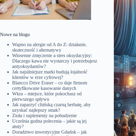
Nowe na blogu
Wapno na alergie od A do Z: działanie,
skuteczność i alternatywy
Wiosenne zmęczenie a stres oksydacyjny:
Dlaczego kawa nie wystarczy i potrzebujesz
antyoksydantów?
Jak najsilniejsze marki budują lojalność
klientów w erze cyfrowej?
Blancco Drive Eraser – co daje firmom
certyfikowane kasowanie danych
Wkra – miejsce, które pokochasz od
pierwszego spływu
Jak zaparzyć chińską czarną herbatę, aby
uzyskać najlepszy smak?
Zioła i suplementy na pobudzenie
Uczelnia godna polecenia – jakie są jej
atuty?
Doradztwo inwestycyjne Gdańsk – jak