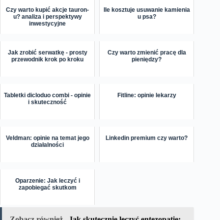
Czy warto kupić akcje tauron-
Ile kosztuje usuwanie kamienia
u? analiza i perspektywy
u psa?
inwestycyjne
Jak zrobić serwatkę - prosty
Czy warto zmienić pracę dla
przewodnik krok po kroku
pieniędzy?
Tabletki dicloduo combi - opinie
Fitline: opinie lekarzy
i skuteczność
Veldman: opinie na temat jego
Linkedin premium czy warto?
działalności
Oparzenie: Jak leczyć i
zapobiegać skutkom
Zobacz również
Jak skutecznie leczyć entezopatie: