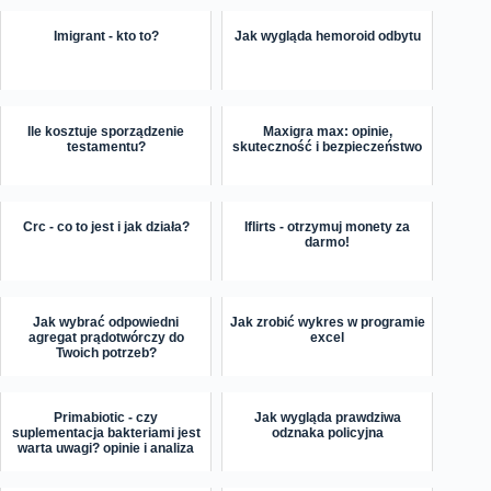
Imigrant - kto to?
Jak wygląda hemoroid odbytu
Ile kosztuje sporządzenie
Maxigra max: opinie,
testamentu?
skuteczność i bezpieczeństwo
Crc - co to jest i jak działa?
Iflirts - otrzymuj monety za
darmo!
Jak wybrać odpowiedni
Jak zrobić wykres w programie
agregat prądotwórczy do
excel
Twoich potrzeb?
Primabiotic - czy
Jak wygląda prawdziwa
suplementacja bakteriami jest
odznaka policyjna
warta uwagi? opinie i analiza