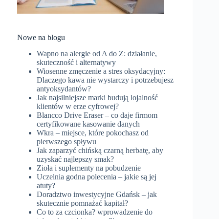
Nowe na blogu
Wapno na alergie od A do Z: działanie,
skuteczność i alternatywy
Wiosenne zmęczenie a stres oksydacyjny:
Dlaczego kawa nie wystarczy i potrzebujesz
antyoksydantów?
Jak najsilniejsze marki budują lojalność
klientów w erze cyfrowej?
Blancco Drive Eraser – co daje firmom
certyfikowane kasowanie danych
Wkra – miejsce, które pokochasz od
pierwszego spływu
Jak zaparzyć chińską czarną herbatę, aby
uzyskać najlepszy smak?
Zioła i suplementy na pobudzenie
Uczelnia godna polecenia – jakie są jej
atuty?
Doradztwo inwestycyjne Gdańsk – jak
skutecznie pomnażać kapitał?
Co to za czcionka? wprowadzenie do