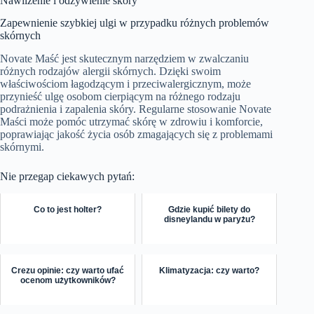
Nawilżenie i odżywienie skóry
Zapewnienie szybkiej ulgi w przypadku różnych problemów
skórnych
Novate Maść jest skutecznym narzędziem w zwalczaniu
różnych rodzajów alergii skórnych. Dzięki swoim
właściwościom łagodzącym i przeciwalergicznym, może
przynieść ulgę osobom cierpiącym na różnego rodzaju
podrażnienia i zapalenia skóry. Regularne stosowanie Novate
Maści może pomóc utrzymać skórę w zdrowiu i komforcie,
poprawiając jakość życia osób zmagających się z problemami
skórnymi.
Nie przegap ciekawych pytań:
Co to jest holter?
Gdzie kupić bilety do
disneylandu w paryżu?
Crezu opinie: czy warto ufać
Klimatyzacja: czy warto?
ocenom użytkowników?