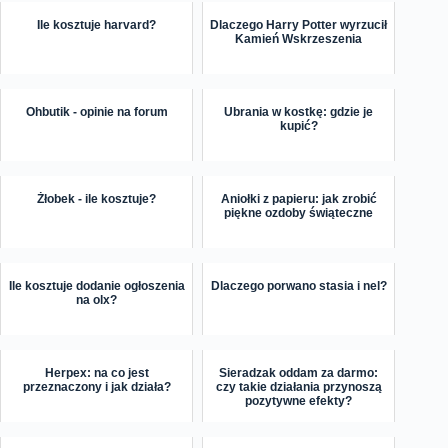
Ile kosztuje harvard?
Dlaczego Harry Potter wyrzucił
Kamień Wskrzeszenia
Ohbutik - opinie na forum
Ubrania w kostkę: gdzie je
kupić?
Żłobek - ile kosztuje?
Aniołki z papieru: jak zrobić
piękne ozdoby świąteczne
Ile kosztuje dodanie ogłoszenia
Dlaczego porwano stasia i nel?
na olx?
Herpex: na co jest
Sieradzak oddam za darmo:
przeznaczony i jak działa?
czy takie działania przynoszą
pozytywne efekty?