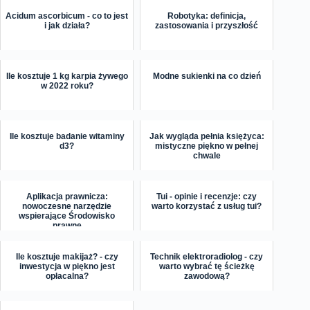
Acidum ascorbicum - co to jest
Robotyka: definicja,
i jak działa?
zastosowania i przyszłość
Ile kosztuje 1 kg karpia żywego
Modne sukienki na co dzień
w 2022 roku?
Ile kosztuje badanie witaminy
Jak wygląda pełnia księżyca:
d3?
mistyczne piękno w pełnej
chwale
Aplikacja prawnicza:
Tui - opinie i recenzje: czy
nowoczesne narzędzie
warto korzystać z usług tui?
wspierające Środowisko
prawne
Ile kosztuje makijaż? - czy
Technik elektroradiolog - czy
inwestycja w piękno jest
warto wybrać tę ścieżkę
opłacalna?
zawodową?