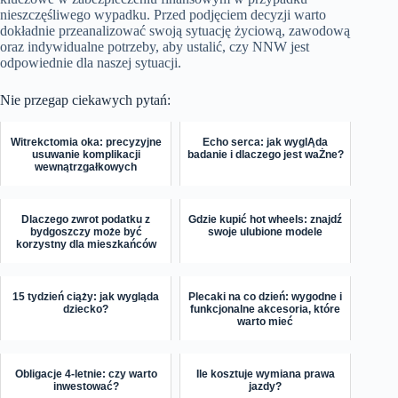
nieszczęśliwego wypadku. Przed podjęciem decyzji warto
dokładnie przeanalizować swoją sytuację życiową, zawodową
oraz indywidualne potrzeby, aby ustalić, czy NNW jest
odpowiednie dla naszej sytuacji.
Nie przegap ciekawych pytań:
Witrekctomia oka: precyzyjne
Echo serca: jak wyglĄda
usuwanie komplikacji
badanie i dlaczego jest waŻne?
wewnątrzgałkowych
Dlaczego zwrot podatku z
Gdzie kupić hot wheels: znajdź
bydgoszczy może być
swoje ulubione modele
korzystny dla mieszkańców
15 tydzień ciąży: jak wygląda
Plecaki na co dzień: wygodne i
dziecko?
funkcjonalne akcesoria, które
warto mieć
Obligacje 4-letnie: czy warto
Ile kosztuje wymiana prawa
inwestować?
jazdy?