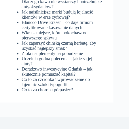
Dlaczego kawa nie wystarczy i potrzebujesz
antyoksydantów?
Jak najsilniejsze marki budują lojalność
klientów w erze cyfrowej?
Blancco Drive Eraser – co daje firmom
certyfikowane kasowanie danych
Wkra – miejsce, które pokochasz od
pierwszego spływu
Jak zaparzyć chińską czarną herbatę, aby
uzyskać najlepszy smak?
Zioła i suplementy na pobudzenie
Uczelnia godna polecenia – jakie są jej
atuty?
Doradztwo inwestycyjne Gdańsk – jak
skutecznie pomnażać kapitał?
Co to za czcionka? wprowadzenie do
tajemnic sztuki typografii
Co to za choroba półpasiec?