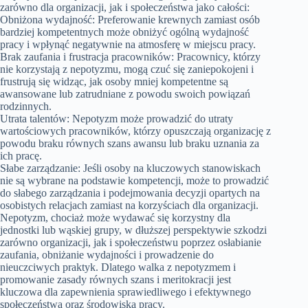
zarówno dla organizacji, jak i społeczeństwa jako całości:
Obniżona wydajność: Preferowanie krewnych zamiast osób
bardziej kompetentnych może obniżyć ogólną wydajność
pracy i wpłynąć negatywnie na atmosferę w miejscu pracy.
Brak zaufania i frustracja pracowników: Pracownicy, którzy
nie korzystają z nepotyzmu, mogą czuć się zaniepokojeni i
frustrują się widząc, jak osoby mniej kompetentne są
awansowane lub zatrudniane z powodu swoich powiązań
rodzinnych.
Utrata talentów: Nepotyzm może prowadzić do utraty
wartościowych pracowników, którzy opuszczają organizację z
powodu braku równych szans awansu lub braku uznania za
ich pracę.
Słabe zarządzanie: Jeśli osoby na kluczowych stanowiskach
nie są wybrane na podstawie kompetencji, może to prowadzić
do słabego zarządzania i podejmowania decyzji opartych na
osobistych relacjach zamiast na korzyściach dla organizacji.
Nepotyzm, chociaż może wydawać się korzystny dla
jednostki lub wąskiej grupy, w dłuższej perspektywie szkodzi
zarówno organizacji, jak i społeczeństwu poprzez osłabianie
zaufania, obniżanie wydajności i prowadzenie do
nieuczciwych praktyk. Dlatego walka z nepotyzmem i
promowanie zasady równych szans i meritokracji jest
kluczowa dla zapewnienia sprawiedliwego i efektywnego
społeczeństwa oraz środowiska pracy.