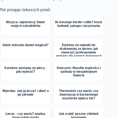
Nie przegap ciekawych pytań:
Mszyca: tajemniczy Świat
Ile kosztuje border collie? koszt
małych szkodników
hodowli, zakupu i utrzymania
Gdzie mieszka daniel magical?
Etykiety na nalewki do
drukowania za darmo: jak
stworzyć profesjonalne
etykiety dla swoich domowych
...
Korektor postawy na plecy -
Stoicyzm: filozofia mądrości i
jaki wybrać?
spokoju w niespokojnym
Świecie
Wątroba: Jak ją leczyć i dbać o
Thermomix czy warto: czy
jej zdrowie
inwestycja w kuchennego
asystenta oplaca się?
Lierac - czy warto? analiza
Jak zrobić pyszny chlebek
francuskiej marki
bananowy