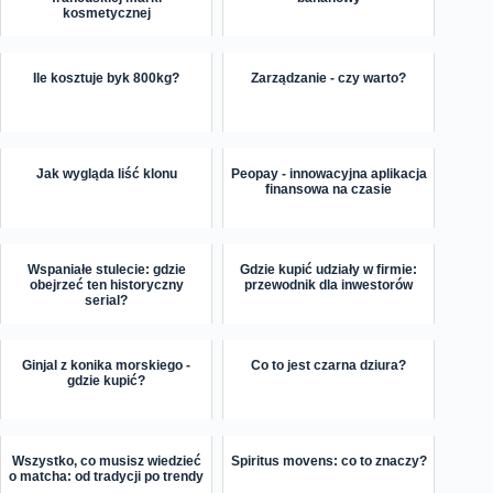
kosmetycznej
Ile kosztuje byk 800kg?
Zarządzanie - czy warto?
Jak wygląda liść klonu
Peopay - innowacyjna aplikacja
finansowa na czasie
Wspaniałe stulecie: gdzie
Gdzie kupić udziały w firmie:
obejrzeć ten historyczny
przewodnik dla inwestorów
serial?
Ginjal z konika morskiego -
Co to jest czarna dziura?
gdzie kupić?
Wszystko, co musisz wiedzieć
Spiritus movens: co to znaczy?
o matcha: od tradycji po trendy