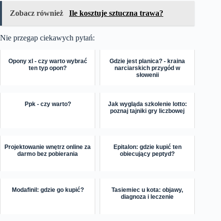
Zobacz również
Ile kosztuje sztuczna trawa?
Nie przegap ciekawych pytań:
Opony xl - czy warto wybrać
Gdzie jest planica? - kraina
ten typ opon?
narciarskich przygód w
słowenii
Ppk - czy warto?
Jak wygląda szkolenie lotto:
poznaj tajniki gry liczbowej
Projektowanie wnętrz online za
Epitalon: gdzie kupić ten
darmo bez pobierania
obiecujący peptyd?
Modafinil: gdzie go kupić?
Tasiemiec u kota: objawy,
diagnoza i leczenie