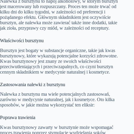
Nalewka z bursztynu to napój alkoholowy, w którym bursztyn
jest macerowany lub rozpuszczany. Proces ten może trwać od
kilku dni do kilku tygodni, w zależności od preferencji i
pożądanego efektu. Głównym składnikiem jest oczywiście
bursztyn, ale nalewka może zawierać także inne dodatki, takie
jak zioła, przyprawy czy miód, w zależności od receptury.
Właściwości bursztynu
Bursztyn jest bogaty w substancje organiczne, takie jak kwas
bursztynowy, które wykazują potencjalne korzyści zdrowotne.
Kwas bursztynowy jest znany ze swoich właściwości
przeciwutleniających i przeciwzapalnych, co czyni bursztyn
cennym składnikiem w medycynie naturalnej i kosmetyce.
Zastosowania nalewki z bursztynu
Nalewka z bursztynu ma wiele potencjalnych zastosowań,
zarówno w medycynie naturalnej, jak i kosmetyce. Oto kilka
sposobów, w jakie można wykorzystać ten eliksir:
Poprawa trawienia
Kwas bursztynowy zawarty w bursztynie może wspomagać
proces trawienia poprzez stymulację wydzielania soków