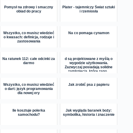
Pomysł na zdrowy i smaczny
Plater - tajemniczy Świat sztuki
obiad do pracy
i rzemiosła
Wszystko, co musisz wiedzieć
Na co pomaga cynamon
o kwasach: definicja, rodzaje i
zastosowania
Na ratunek 112: całe odcinki za
d są projektowane z myślą o
darmo
wygodzie użytkowania.
Zazwyczaj posiadają solidne
zamknięcia, które zapo...
Wszystko, co musisz wiedzieć
Jak zrobić psa z papieru
o dart: język programowania
dla nowej ery
Ile kosztuje polerka
Jak wygląda baranek boży:
samochodu?
symbolika, historia i znaczenie