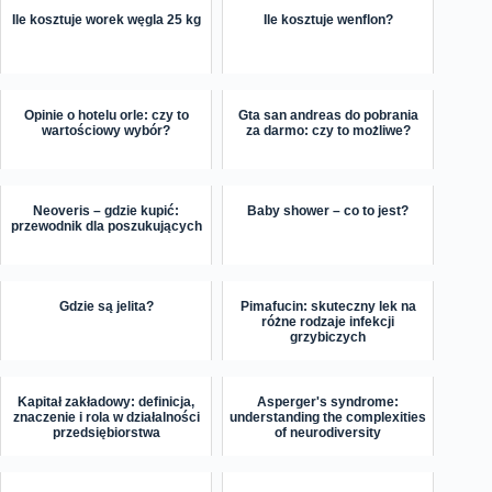
Ile kosztuje worek węgla 25 kg
Ile kosztuje wenflon?
Opinie o hotelu orle: czy to
Gta san andreas do pobrania
wartościowy wybór?
za darmo: czy to możliwe?
Neoveris – gdzie kupić:
Baby shower – co to jest?
przewodnik dla poszukujących
Gdzie są jelita?
Pimafucin: skuteczny lek na
różne rodzaje infekcji
grzybiczych
Kapitał zakładowy: definicja,
Asperger's syndrome:
znaczenie i rola w działalności
understanding the complexities
przedsiębiorstwa
of neurodiversity