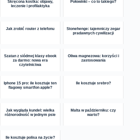
Skręcona kostka: objawy,
Połowinki – co to takiego?
leczenie i profilaktyka
Jak zrobić router z telefonu
Stonehenge: tajemniczy zegar
pradawnych cywilizacji
Szatan z siódmej klasy ebook
Oliwa magnezowa: korzyści i
za darmo: nowa era
zastosowania
czytelnictwa
Iphone 15 pro: ile kosztuje ten
Ile kosztuje srebro?
flagowy smartfon apple?
Jak wygląda kundel: wielka
Malta w październiku: czy
różnorodność w jednym psie
warto?
Ile kosztuje polisa na życie?