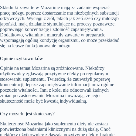
Składniki zawarte w Mozarinie mają za zadanie wspierać
pracę mózgu poprzez dostarczanie mu niezbędnych substancji
odżywczych. Wyciągi z ziół, takich jak żeń-szeń czy miłorząb
japoński, mają działanie stymulujące na procesy poznawcze,
poprawiając koncentrację i zdolność zapamiętywania.
Dodatkowo, witaminy i minerały zawarte w preparacie
wspomagają ogólną kondycję organizmu, co może przekładać
się na lepsze funkcjonowanie mózgu.
Opinie użytkowników
Opinie na temat Mozarina są zróżnicowane. Niektórzy
użytkownicy zgłaszają pozytywne efekty po regularnym
stosowaniu suplementu. Twierdzą, że zauważyli poprawę
koncentracji, lepsze zapamiętywanie informacji oraz ogólne
poczucie witalności. Inni z kolei nie odnotowali żadnych
zmian po zastosowaniu Mozarina i uważają, że jego
skuteczność może być kwestią indywidualną.
Czy mozarin jest skuteczny?
Skuteczność Mozarina jako suplementu diety nie została
potwierdzona badaniami klinicznymi na dużą skalę. Choć
niektórzy użytkownicy zgłaszają pozytywne efekty, brakuje