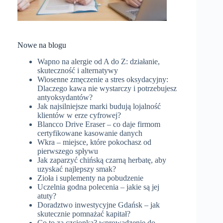
Nowe na blogu
Wapno na alergie od A do Z: działanie,
skuteczność i alternatywy
Wiosenne zmęczenie a stres oksydacyjny:
Dlaczego kawa nie wystarczy i potrzebujesz
antyoksydantów?
Jak najsilniejsze marki budują lojalność
klientów w erze cyfrowej?
Blancco Drive Eraser – co daje firmom
certyfikowane kasowanie danych
Wkra – miejsce, które pokochasz od
pierwszego spływu
Jak zaparzyć chińską czarną herbatę, aby
uzyskać najlepszy smak?
Zioła i suplementy na pobudzenie
Uczelnia godna polecenia – jakie są jej
atuty?
Doradztwo inwestycyjne Gdańsk – jak
skutecznie pomnażać kapitał?
Co to za czcionka? wprowadzenie do