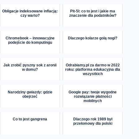
Obligacje indeksowane inflacją:
Pit-5l: co to jest i jakie ma
czy warto?
znaczenie dla podatników?
Chromebook – innowacyjne
Dlaczego kolarze golą nogi?
podejście do komputingu
Jak zrobić pyszny sok z aronii
Odrabiamy.pl za darmo w 2022
w domu?
roku: platforma edukacyjna dla
wszystkich
Narodziny gwiazdy: gdzie
Google pay: twoje wygodne
obejrzeć
rozwiązanie płatności
mobilnych
Co to jest gangrena
Dlaczego rok 1989 był
przełomowy dla polski