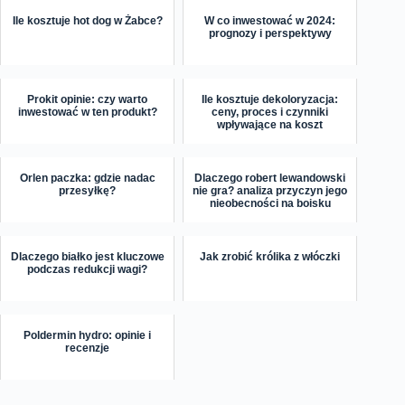
Ile kosztuje hot dog w Żabce?
W co inwestować w 2024:
prognozy i perspektywy
Prokit opinie: czy warto
Ile kosztuje dekoloryzacja:
inwestować w ten produkt?
ceny, proces i czynniki
wpływające na koszt
Orlen paczka: gdzie nadac
Dlaczego robert lewandowski
przesyłkę?
nie gra? analiza przyczyn jego
nieobecności na boisku
Dlaczego białko jest kluczowe
Jak zrobić królika z włóczki
podczas redukcji wagi?
Poldermin hydro: opinie i
recenzje