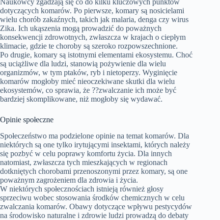
Naukowcy zgadzają się co do kilku kluczowych punktów
dotyczących komarów. Po pierwsze, komary są nosicielami
wielu chorób zakaźnych, takich jak malaria, denga czy wirus
Zika. Ich ukąszenia mogą prowadzić do poważnych
konsekwencji zdrowotnych, zwłaszcza w krajach o ciepłym
klimacie, gdzie te choroby są szeroko rozpowszechnione.
Po drugie, komary są istotnymi elementami ekosystemu. Choć
są uciążliwe dla ludzi, stanowią pożywienie dla wielu
organizmów, w tym ptaków, ryb i nietoperzy. Wyginięcie
komarów mogłoby mieć nieoczekiwane skutki dla wielu
ekosystemów, co sprawia, że ??zwalczanie ich może być
bardziej skomplikowane, niż mogłoby się wydawać.
Opinie społeczne
Społeczeństwo ma podzielone opinie na temat komarów. Dla
niektórych są one tylko irytującymi insektami, których należy
się pozbyć w celu poprawy komfortu życia. Dla innych
natomiast, zwłaszcza tych mieszkających w regionach
dotkniętych chorobami przenoszonymi przez komary, są one
poważnym zagrożeniem dla zdrowia i życia.
W niektórych społecznościach istnieją również głosy
sprzeciwu wobec stosowania środków chemicznych w celu
zwalczania komarów. Obawy dotyczące wpływu pestycydów
na środowisko naturalne i zdrowie ludzi prowadzą do debaty