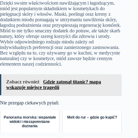
Dzięki swoim właściwościom nawilżającym i łagodzącym,
miód jest popularnym składnikiem w kosmetykach do
pielęgnacji skóry i włosów. Maski, peelingi oraz kremy z
dodatkiem miodu pomagają w utrzymaniu nawilżenia skóry,
łagodzą podrażnienia oraz przyspieszają regenerację komórek.
Miód to nie tylko smaczny dodatek do potraw, ale także skarb
natury, który oferuje szereg korzyści dla zdrowia i urody.
Wybór odpowiedniego rodzaju miodu zależy od
indywidualnych preferencji oraz zamierzonego zastosowania.
Bez względu na to, czy używamy go w kuchni, w medycynie
naturalnej czy w kosmetyce, miód zawsze będzie cennym
elementem naszej codzienności.
Zobacz również
Gdzie zatonął titanic? mapa
wskazuje miejsce tragedii
Nie przegap ciekawych pytań:
Panorama morska: wspaniałe
Melt do rur – gdzie go kupić?
widoki i niezapomniane
doznania