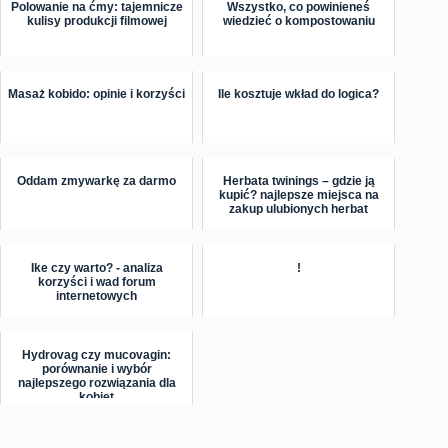
Polowanie na ćmy: tajemnicze
Wszystko, co powinieneś
kulisy produkcji filmowej
wiedzieć o kompostowaniu
Masaż kobido: opinie i korzyści
Ile kosztuje wkład do logica?
Oddam zmywarkę za darmo
Herbata twinings – gdzie ją
kupić? najlepsze miejsca na
zakup ulubionych herbat
Ike czy warto? - analiza
!
korzyści i wad forum
internetowych
Hydrovag czy mucovagin:
porównanie i wybór
najlepszego rozwiązania dla
kobiet