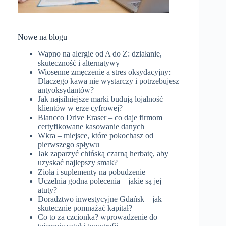
Nowe na blogu
Wapno na alergie od A do Z: działanie,
skuteczność i alternatywy
Wiosenne zmęczenie a stres oksydacyjny:
Dlaczego kawa nie wystarczy i potrzebujesz
antyoksydantów?
Jak najsilniejsze marki budują lojalność
klientów w erze cyfrowej?
Blancco Drive Eraser – co daje firmom
certyfikowane kasowanie danych
Wkra – miejsce, które pokochasz od
pierwszego spływu
Jak zaparzyć chińską czarną herbatę, aby
uzyskać najlepszy smak?
Zioła i suplementy na pobudzenie
Uczelnia godna polecenia – jakie są jej
atuty?
Doradztwo inwestycyjne Gdańsk – jak
skutecznie pomnażać kapitał?
Co to za czcionka? wprowadzenie do