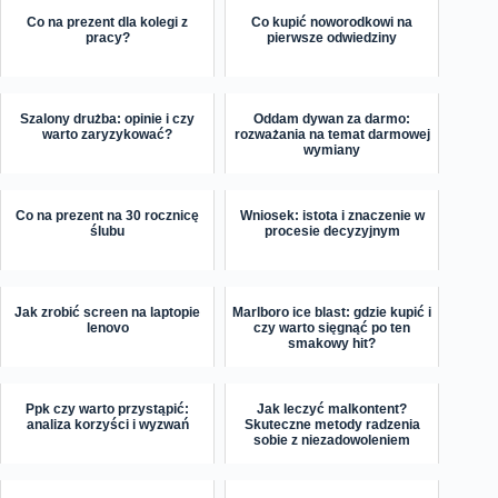
Co na prezent dla kolegi z
Co kupić noworodkowi na
pracy?
pierwsze odwiedziny
Szalony drużba: opinie i czy
Oddam dywan za darmo:
warto zaryzykować?
rozważania na temat darmowej
wymiany
Co na prezent na 30 rocznicę
Wniosek: istota i znaczenie w
ślubu
procesie decyzyjnym
Jak zrobić screen na laptopie
Marlboro ice blast: gdzie kupić i
lenovo
czy warto sięgnąć po ten
smakowy hit?
Ppk czy warto przystąpić:
Jak leczyć malkontent?
analiza korzyści i wyzwań
Skuteczne metody radzenia
sobie z niezadowoleniem