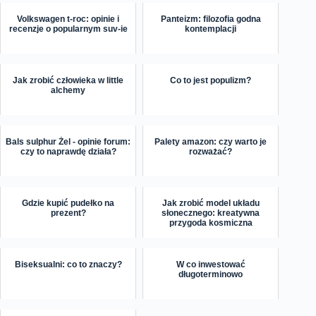
Volkswagen t-roc: opinie i
Panteizm: filozofia godna
recenzje o popularnym suv-ie
kontemplacji
Jak zrobić człowieka w little
Co to jest populizm?
alchemy
Bals sulphur Żel - opinie forum:
Palety amazon: czy warto je
czy to naprawdę działa?
rozważać?
Gdzie kupić pudełko na
Jak zrobić model układu
prezent?
słonecznego: kreatywna
przygoda kosmiczna
Biseksualni: co to znaczy?
W co inwestować
długoterminowo