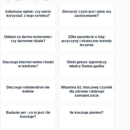
Aidamuse opinie: czy warto
Zincteral: czym jest i jakie ma
korzystać z tego serwisu?
zastosowanie?
Oddam za darmo motorower:
Żółte paznokcie u nóg:
czy darmowe działa?
przyczyny i skuteczne metody
leczenia
Dlaczego internet wolno chodzi
Śliski gekon: tajemniczy
w telefonie?
władca Świata gadów
Dlaczego rododendron nie
Witamina b1: kluczowy czynnik
kwitnie
dla zdrowia i dobrego
samopoczucia
Badanie pet - co to jest i ile
Ile kosztuje pianino?
kosztuje?