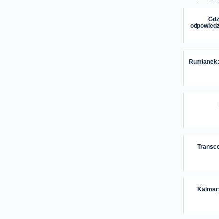
Gdz
odpowiedz
Rumianek: 
Transce
Kalmary