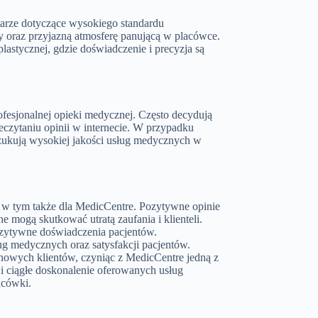
arze dotyczące wysokiego standardu
y oraz przyjazną atmosferę panującą w placówce.
plastycznej, gdzie doświadczenie i precyzja są
fesjonalnej opieki medycznej. Często decydują
czytaniu opinii w internecie. W przypadku
zukują wysokiej jakości usług medycznych w
, w tym także dla MedicCentre. Pozytywne opinie
 mogą skutkować utratą zaufania i klienteli.
ozytywne doświadczenia pacjentów.
g medycznych oraz satysfakcji pacjentów.
nowych klientów, czyniąc z MedicCentre jedną z
i ciągłe doskonalenie oferowanych usług
acówki.