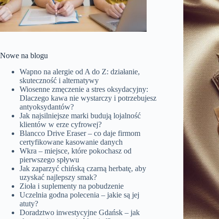
Nowe na blogu
Wapno na alergie od A do Z: działanie,
skuteczność i alternatywy
Wiosenne zmęczenie a stres oksydacyjny:
Dlaczego kawa nie wystarczy i potrzebujesz
antyoksydantów?
Jak najsilniejsze marki budują lojalność
klientów w erze cyfrowej?
Blancco Drive Eraser – co daje firmom
certyfikowane kasowanie danych
Wkra – miejsce, które pokochasz od
pierwszego spływu
Jak zaparzyć chińską czarną herbatę, aby
uzyskać najlepszy smak?
Zioła i suplementy na pobudzenie
Uczelnia godna polecenia – jakie są jej
atuty?
Doradztwo inwestycyjne Gdańsk – jak