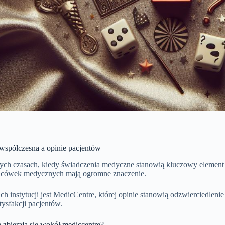
spółczesna a opinie pacjentów
zych czasach, kiedy świadczenia medyczne stanowią kluczowy element 
acówek medycznych mają ogromne znaczenie.
ich instytucji jest MedicCentre, której opinie stanowią odzwierciedleni
ysfakcji pacjentów.
e zbierają się wokół mediccentre?