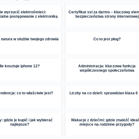
ie wyrzucić elektrośmieci:
Certyfikat ssl za darmo – kluczowy ele
ialne postępowanie z elektroniką
bezpieczeństwa strony internetowej
natura w służbie twojego zdrowia
Co to jest pług?
Ile kosztuje iphone 12?
Administracja: kluczowa funkcja
współczesnego społeczeństwa
ndencja: co to właściwie jest?
Liczby na co dzień: sprawdzian klasa 6
: gdzie je kupić i jak wybierać
Wakacje z dziećmi: gdzie znaleźć idea
najlepsze?
miejsce na rodzinne przygody?