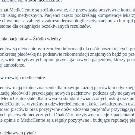
temat MedicCentre są zróżnicowane, ale przeważają pozytywne koment
ch usług medycznych. Pacjenci często podkreślają kompetencje lekarz
 chwalone są zabiegi z zakresu dermatologii estetycznej oraz chirurgii 
stotne dla osiągnięcia oczekiwanych rezultatów.
nia pacjentów – Źródło wiedzy
jentów są nieocenionym źródłem informacji dla osób poszukujących pro
 konkretną placówkę na podstawie rekomendacji znajomych bądź po prze
e, wiele pozytywnych opinii przyciąga nowych pacjentów, którzy pos
j atmosferze.
i w rozwoju mediccentre
jentów mają istotne znaczenie dla rozwoju każdej placówki medycznej
tację placówki i przyciągają nowych pacjentów, podczas gdy negatywne
ż MedicCentre stale dba o wysoki standard świadczonych usług oraz p
edicCentre są wyraźnym odzwierciedleniem jakości świadczonych usłu
ndard placówki oraz pozytywne doświadczenia pacjentów przyciągają 
ych placówek medycznych. Dbałość o pozytywne relacje z pacjentami 
że opinie o MedicCentre są z reguły pozytywne i budujące reputację pl
p ciekawych pytań: