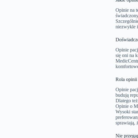
Opinie na 
świadczony
Szczególnie
niezwykle i
Doświadcze
Opinie pac
się oni na
MedicCentr
komfortowe
Rola opini
Opinie pac
budują repu
Dlatego te
Opinie o M
Wysoki sta
preferowan
sprawiają, 
Nie przega