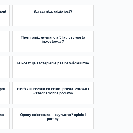
ment
Szyszynka: gdzie jest?
Thermomix gwarancja 5 lat: czy warto
inwestować?
Ile kosztuje szczepienie psa na wściekliznę
 pdf
Pierś z kurczaka na obiad: prosta, zdrowa i
wszechstronna potrawa
lne
Opony całoroczne – czy warto? opinie i
porady