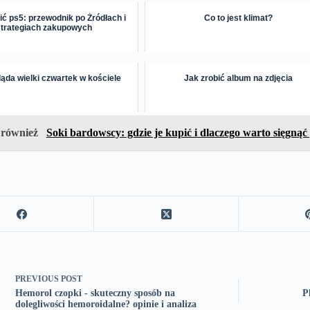
ić ps5: przewodnik po Źródłach i
Co to jest klimat?
strategiach zakupowych
ąda wielki czwartek w kościele
Jak zrobić album na zdjęcia
 również
Soki bardowscy: gdzie je kupić i dlaczego warto sięgnąć
PREVIOUS
POST
Hemorol czopki - skuteczny sposób na
P
dolegliwości hemoroidalne? opinie i analiza