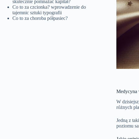
skutecznie pomnażać kapitał?
Co to za czcionka? wprowadzenie do
tajemnic sztuki typografii
Co to za choroba półpasiec?
Medycyna w
W dzisiejs
różnych pl
Jedną z tak
poziomu sat
Jakie opini