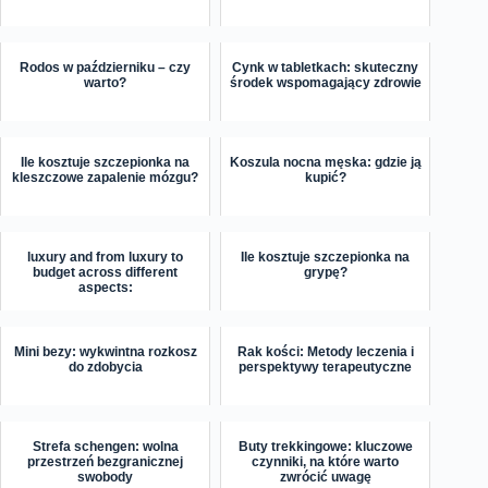
Rodos w październiku – czy
Cynk w tabletkach: skuteczny
warto?
środek wspomagający zdrowie
Ile kosztuje szczepionka na
Koszula nocna męska: gdzie ją
kleszczowe zapalenie mózgu?
kupić?
luxury and from luxury to
Ile kosztuje szczepionka na
budget across different
grypę?
aspects:
Mini bezy: wykwintna rozkosz
Rak kości: Metody leczenia i
do zdobycia
perspektywy terapeutyczne
Strefa schengen: wolna
Buty trekkingowe: kluczowe
przestrzeń bezgranicznej
czynniki, na które warto
swobody
zwrócić uwagę