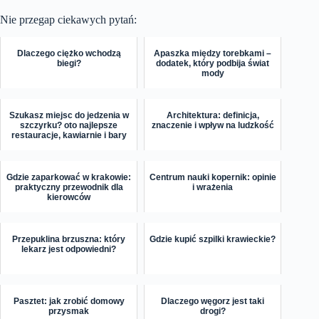
Nie przegap ciekawych pytań:
Dlaczego ciężko wchodzą
Apaszka między torebkami –
biegi?
dodatek, który podbija świat
mody
Szukasz miejsc do jedzenia w
Architektura: definicja,
szczyrku? oto najlepsze
znaczenie i wpływ na ludzkość
restauracje, kawiarnie i bary
Gdzie zaparkować w krakowie:
Centrum nauki kopernik: opinie
praktyczny przewodnik dla
i wrażenia
kierowców
Przepuklina brzuszna: który
Gdzie kupić szpilki krawieckie?
lekarz jest odpowiedni?
Pasztet: jak zrobić domowy
Dlaczego węgorz jest taki
przysmak
drogi?