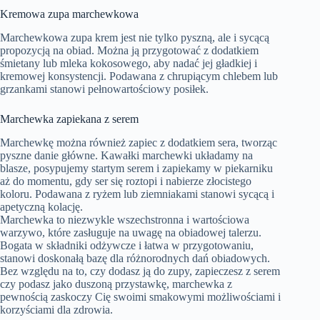
Kremowa zupa marchewkowa
Marchewkowa zupa krem jest nie tylko pyszną, ale i sycącą
propozycją na obiad. Można ją przygotować z dodatkiem
śmietany lub mleka kokosowego, aby nadać jej gładkiej i
kremowej konsystencji. Podawana z chrupiącym chlebem lub
grzankami stanowi pełnowartościowy posiłek.
Marchewka zapiekana z serem
Marchewkę można również zapiec z dodatkiem sera, tworząc
pyszne danie główne. Kawałki marchewki układamy na
blasze, posypujemy startym serem i zapiekamy w piekarniku
aż do momentu, gdy ser się roztopi i nabierze złocistego
koloru. Podawana z ryżem lub ziemniakami stanowi sycącą i
apetyczną kolację.
Marchewka to niezwykle wszechstronna i wartościowa
warzywo, które zasługuje na uwagę na obiadowej talerzu.
Bogata w składniki odżywcze i łatwa w przygotowaniu,
stanowi doskonałą bazę dla różnorodnych dań obiadowych.
Bez względu na to, czy dodasz ją do zupy, zapieczesz z serem
czy podasz jako duszoną przystawkę, marchewka z
pewnością zaskoczy Cię swoimi smakowymi możliwościami i
korzyściami dla zdrowia.