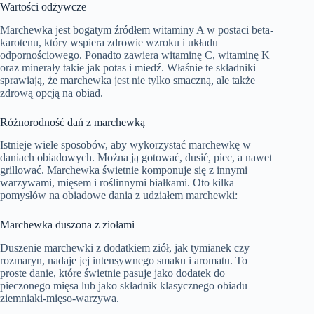
Wartości odżywcze
Marchewka jest bogatym źródłem witaminy A w postaci beta-
karotenu, który wspiera zdrowie wzroku i układu
odpornościowego. Ponadto zawiera witaminę C, witaminę K
oraz minerały takie jak potas i miedź. Właśnie te składniki
sprawiają, że marchewka jest nie tylko smaczną, ale także
zdrową opcją na obiad.
Różnorodność dań z marchewką
Istnieje wiele sposobów, aby wykorzystać marchewkę w
daniach obiadowych. Można ją gotować, dusić, piec, a nawet
grillować. Marchewka świetnie komponuje się z innymi
warzywami, mięsem i roślinnymi białkami. Oto kilka
pomysłów na obiadowe dania z udziałem marchewki:
Marchewka duszona z ziołami
Duszenie marchewki z dodatkiem ziół, jak tymianek czy
rozmaryn, nadaje jej intensywnego smaku i aromatu. To
proste danie, które świetnie pasuje jako dodatek do
pieczonego mięsa lub jako składnik klasycznego obiadu
ziemniaki-mięso-warzywa.