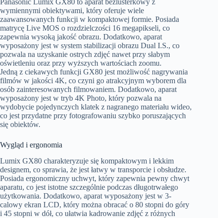
Panasonic Lumix GX80 to aparat bezlusterkowy z
wymiennymi obiektywami, który oferuje wiele
zaawansowanych funkcji w kompaktowej formie. Posiada
matrycę Live MOS o rozdzielczości 16 megapikseli, co
zapewnia wysoką jakość obrazu. Dodatkowo, aparat
wyposażony jest w system stabilizacji obrazu Dual I.S., co
pozwala na uzyskanie ostrych zdjęć nawet przy słabym
oświetleniu oraz przy wyższych wartościach zoomu.
Jedną z ciekawych funkcji GX80 jest możliwość nagrywania
filmów w jakości 4K, co czyni go atrakcyjnym wyborem dla
osób zainteresowanych filmowaniem. Dodatkowo, aparat
wyposażony jest w tryb 4K Photo, który pozwala na
wydobycie pojedynczych klatek z nagranego materiału wideo,
co jest przydatne przy fotografowaniu szybko poruszających
się obiektów.
Wygląd i ergonomia
Lumix GX80 charakteryzuje się kompaktowym i lekkim
designem, co sprawia, że jest łatwy w transporcie i obsłudze.
Posiada ergonomiczny uchwyt, który zapewnia pewny chwyt
aparatu, co jest istotne szczególnie podczas długotrwałego
użytkowania. Dodatkowo, aparat wyposażony jest w 3-
calowy ekran LCD, który można obracać o 80 stopni do góry
i 45 stopni w dół, co ułatwia kadrowanie zdjęć z różnych