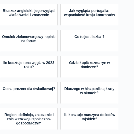
Bluszcz angielski: jego wygląd,
Jak wygląda portugalia:
właściwości i znaczenie
wspaniałość kraju kontrastów
Omulek zielonowargowy: opinie
Co to jest liczba ?
na forum
Ile kosztuje tona węgla w 2023
Gdzie kupić rozmaryn w
roku?
doniczce?
Co na prezent dla świadkowej?
Dlaczego w hiszpanii są kraty
w oknach?
Region: definicja, znaczenie i
Ile kosztuje maszyna do lodów
rola w rozwoju społeczno-
tajskich?
gospodarczym