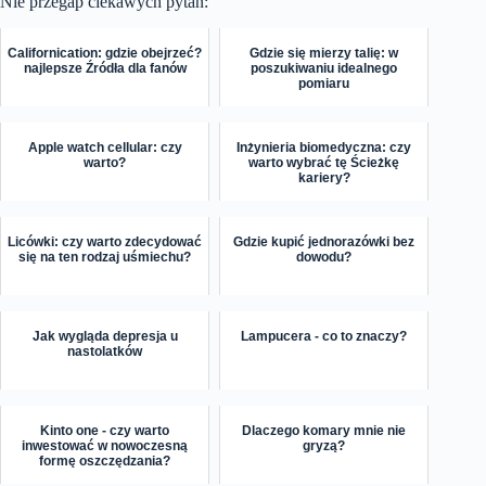
Nie przegap ciekawych pytań:
Californication: gdzie obejrzeć?
Gdzie się mierzy talię: w
najlepsze Źródła dla fanów
poszukiwaniu idealnego
pomiaru
Apple watch cellular: czy
Inżynieria biomedyczna: czy
warto?
warto wybrać tę Ścieżkę
kariery?
Licówki: czy warto zdecydować
Gdzie kupić jednorazówki bez
się na ten rodzaj uśmiechu?
dowodu?
Jak wygląda depresja u
Lampucera - co to znaczy?
nastolatków
Kinto one - czy warto
Dlaczego komary mnie nie
inwestować w nowoczesną
gryzą?
formę oszczędzania?