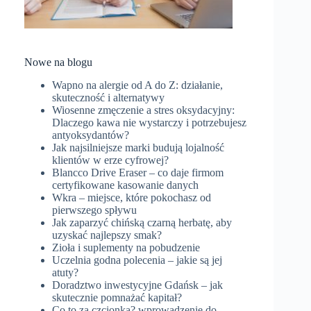
Nowe na blogu
Wapno na alergie od A do Z: działanie,
skuteczność i alternatywy
Wiosenne zmęczenie a stres oksydacyjny:
Dlaczego kawa nie wystarczy i potrzebujesz
antyoksydantów?
Jak najsilniejsze marki budują lojalność
klientów w erze cyfrowej?
Blancco Drive Eraser – co daje firmom
certyfikowane kasowanie danych
Wkra – miejsce, które pokochasz od
pierwszego spływu
Jak zaparzyć chińską czarną herbatę, aby
uzyskać najlepszy smak?
Zioła i suplementy na pobudzenie
Uczelnia godna polecenia – jakie są jej
atuty?
Doradztwo inwestycyjne Gdańsk – jak
skutecznie pomnażać kapitał?
Co to za czcionka? wprowadzenie do