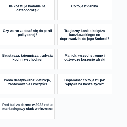
Ile kosztuje badanie na
Co to jest danina
osteoporozę?
Czy warto zapisać się do partii
Tragiczny koniec księdza
politycznej?
kaczkowskiego: co
doprowadziło do jego Śmierci?
Brustasza: tajemnicza tradycja
Maniok: wszechstronne i
kuchni wschodniej
odżywcze korzenie afryki
Woda destylowana: definicja,
Dopamina: co to jest i jak
zastosowania i korzyści
wpływa na nasze życie?
Red bull za darmo w 2022 roku:
marketingowy skok w nieznane