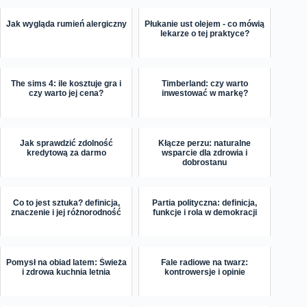
Jak wygląda rumień alergiczny
Płukanie ust olejem - co mówią
lekarze o tej praktyce?
The sims 4: ile kosztuje gra i
Timberland: czy warto
czy warto jej cena?
inwestować w markę?
Jak sprawdzić zdolność
Kłącze perzu: naturalne
kredytową za darmo
wsparcie dla zdrowia i
dobrostanu
Co to jest sztuka? definicja,
Partia polityczna: definicja,
znaczenie i jej różnorodność
funkcje i rola w demokracji
Pomysł na obiad latem: Świeża
Fale radiowe na twarz:
i zdrowa kuchnia letnia
kontrowersje i opinie