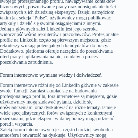
swojego profesjonalnego profilu, nawiązywanie kontaktów
biznesowych, poszukiwanie pracy oraz udostępnianie treści
związanych z ich dziedziną ekspertyzy. Dzięki narzędziom
takim jak sekcja “Pulse”, użytkownicy mogą publikować
artykuły i dzielić się swoimi osiągnięciami z innymi.
Jedną z głównych zalet LinkedIn jest jego szeroka
widoczność wśród rekruterów i pracodawców. Profesjonalne
profile na LinkedIn często są pierwszym miejscem, gdzie
rekruterzy szukają potencjalnych kandydatów do pracy.
Dodatkowo, platforma oferuje narzędzia do poszukiwania
ofert pracy i aplikowania na nie, co ułatwia proces
poszukiwania zatrudnienia.
Forum internetowe: wymiana wiedzy i doświadczeń
Forum internetowe różni się od LinkedIn głównie w zakresie
swojej funkcji. Zamiast skupiać się na budowaniu
profesjonalnego profilu, fora internetowe są miejscem, gdzie
użytkownicy mogą zadawać pytania, dzielić się
doświadczeniami oraz dyskutować na różne tematy. Istnieje
wiele specjalistycznych forów związanych z konkretnymi
dziedzinami, gdzie eksperci w danej branży mogą udzielać
porad i wsparcia.
Zaletą forum internetowych jest często bardziej swobodna
atmosfera i otwartość na dyskusje. Użytkownicy mogą