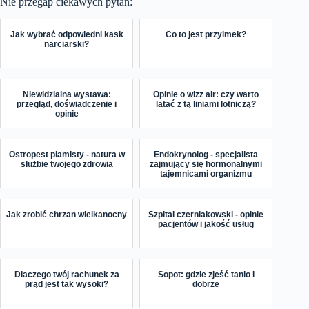
Nie przegap ciekawych pytań:
Jak wybrać odpowiedni kask
Co to jest przyimek?
narciarski?
Niewidzialna wystawa:
Opinie o wizz air: czy warto
przegląd, doświadczenie i
latać z tą liniami lotniczą?
opinie
Ostropest plamisty - natura w
Endokrynolog - specjalista
służbie twojego zdrowia
zajmujący się hormonalnymi
tajemnicami organizmu
Jak zrobić chrzan wielkanocny
Szpital czerniakowski - opinie
pacjentów i jakość usług
Dlaczego twój rachunek za
Sopot: gdzie zjeść tanio i
prąd jest tak wysoki?
dobrze