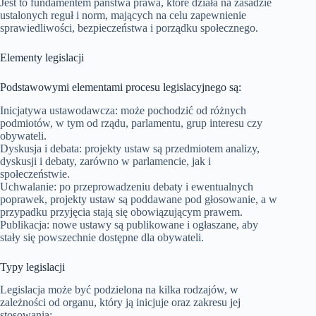
Jest to fundamentem państwa prawa, które działa na zasadzie
ustalonych reguł i norm, mających na celu zapewnienie
sprawiedliwości, bezpieczeństwa i porządku społecznego.
Elementy legislacji
Podstawowymi elementami procesu legislacyjnego są:
Inicjatywa ustawodawcza: może pochodzić od różnych
podmiotów, w tym od rządu, parlamentu, grup interesu czy
obywateli.
Dyskusja i debata: projekty ustaw są przedmiotem analizy,
dyskusji i debaty, zarówno w parlamencie, jak i
społeczeństwie.
Uchwalanie: po przeprowadzeniu debaty i ewentualnych
poprawek, projekty ustaw są poddawane pod głosowanie, a w
przypadku przyjęcia stają się obowiązującym prawem.
Publikacja: nowe ustawy są publikowane i ogłaszane, aby
stały się powszechnie dostępne dla obywateli.
Typy legislacji
Legislacja może być podzielona na kilka rodzajów, w
zależności od organu, który ją inicjuje oraz zakresu jej
stosowania: