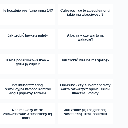
Ile kosztuje ppv fame mma 14?
Calperos - co to za suplement i
jakie ma właściwości?
Jak zrobić ławkę z palety
Albania – czy warto na
wakacje?
Karta podarunkowa ikea –
Jak zrobić idealną margaritę?
gdzie ją kupić?
Intermittent fasting:
Fibraxine - czy suplement diety
rewolucyjna metoda kontroli
warto rozważyć? opinie, skutki
wagi i poprawy zdrowia
uboczne i efekty
Realme - czy warto
Jak zrobić piękną girlandę
zainwestować w smartfony tej
świąteczną: krok po kroku
marki?