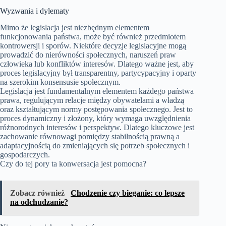
Wyzwania i dylematy
Mimo że legislacja jest niezbędnym elementem
funkcjonowania państwa, może być również przedmiotem
kontrowersji i sporów. Niektóre decyzje legislacyjne mogą
prowadzić do nierówności społecznych, naruszeń praw
człowieka lub konfliktów interesów. Dlatego ważne jest, aby
proces legislacyjny był transparentny, partycypacyjny i oparty
na szerokim konsensusie społecznym.
Legislacja jest fundamentalnym elementem każdego państwa
prawa, regulującym relacje między obywatelami a władzą
oraz kształtującym normy postępowania społecznego. Jest to
proces dynamiczny i złożony, który wymaga uwzględnienia
różnorodnych interesów i perspektyw. Dlatego kluczowe jest
zachowanie równowagi pomiędzy stabilnością prawną a
adaptacyjnością do zmieniających się potrzeb społecznych i
gospodarczych.
Czy do tej pory ta konwersacja jest pomocna?
Zobacz również
Chodzenie czy bieganie: co lepsze
na odchudzanie?