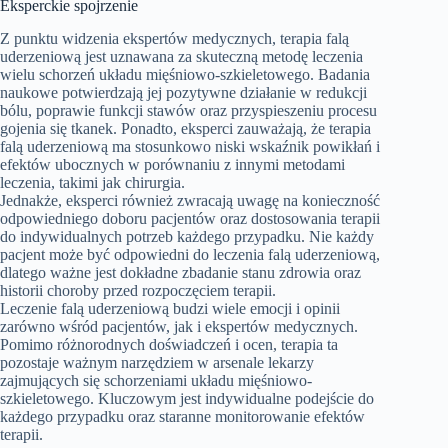
Eksperckie spojrzenie
Z punktu widzenia ekspertów medycznych, terapia falą
uderzeniową jest uznawana za skuteczną metodę leczenia
wielu schorzeń układu mięśniowo-szkieletowego. Badania
naukowe potwierdzają jej pozytywne działanie w redukcji
bólu, poprawie funkcji stawów oraz przyspieszeniu procesu
gojenia się tkanek. Ponadto, eksperci zauważają, że terapia
falą uderzeniową ma stosunkowo niski wskaźnik powikłań i
efektów ubocznych w porównaniu z innymi metodami
leczenia, takimi jak chirurgia.
Jednakże, eksperci również zwracają uwagę na konieczność
odpowiedniego doboru pacjentów oraz dostosowania terapii
do indywidualnych potrzeb każdego przypadku. Nie każdy
pacjent może być odpowiedni do leczenia falą uderzeniową,
dlatego ważne jest dokładne zbadanie stanu zdrowia oraz
historii choroby przed rozpoczęciem terapii.
Leczenie falą uderzeniową budzi wiele emocji i opinii
zarówno wśród pacjentów, jak i ekspertów medycznych.
Pomimo różnorodnych doświadczeń i ocen, terapia ta
pozostaje ważnym narzędziem w arsenale lekarzy
zajmujących się schorzeniami układu mięśniowo-
szkieletowego. Kluczowym jest indywidualne podejście do
każdego przypadku oraz staranne monitorowanie efektów
terapii.