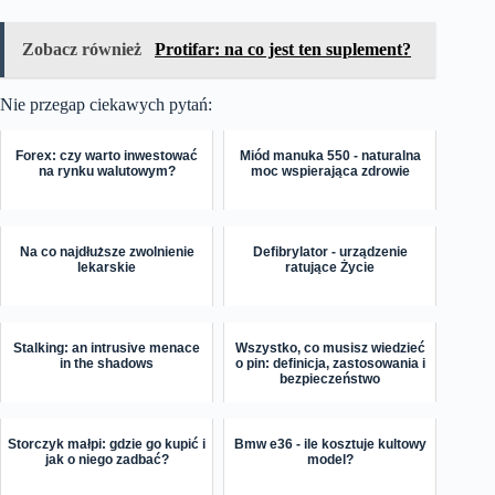
Zobacz również
Protifar: na co jest ten suplement?
Nie przegap ciekawych pytań:
Forex: czy warto inwestować
Miód manuka 550 - naturalna
na rynku walutowym?
moc wspierająca zdrowie
Na co najdłuższe zwolnienie
Defibrylator - urządzenie
lekarskie
ratujące Życie
Stalking: an intrusive menace
Wszystko, co musisz wiedzieć
in the shadows
o pin: definicja, zastosowania i
bezpieczeństwo
Storczyk małpi: gdzie go kupić i
Bmw e36 - ile kosztuje kultowy
jak o niego zadbać?
model?