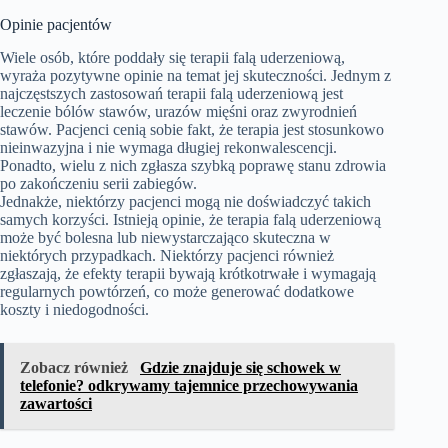
Opinie pacjentów
Wiele osób, które poddały się terapii falą uderzeniową,
wyraża pozytywne opinie na temat jej skuteczności. Jednym z
najczęstszych zastosowań terapii falą uderzeniową jest
leczenie bólów stawów, urazów mięśni oraz zwyrodnień
stawów. Pacjenci cenią sobie fakt, że terapia jest stosunkowo
nieinwazyjna i nie wymaga długiej rekonwalescencji.
Ponadto, wielu z nich zgłasza szybką poprawę stanu zdrowia
po zakończeniu serii zabiegów.
Jednakże, niektórzy pacjenci mogą nie doświadczyć takich
samych korzyści. Istnieją opinie, że terapia falą uderzeniową
może być bolesna lub niewystarczająco skuteczna w
niektórych przypadkach. Niektórzy pacjenci również
zgłaszają, że efekty terapii bywają krótkotrwałe i wymagają
regularnych powtórzeń, co może generować dodatkowe
koszty i niedogodności.
Zobacz również
Gdzie znajduje się schowek w
telefonie? odkrywamy tajemnice przechowywania
zawartości