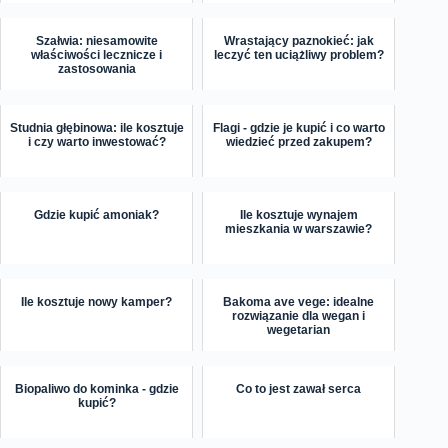
Szałwia: niesamowite
Wrastający paznokieć: jak
właściwości lecznicze i
leczyć ten uciążliwy problem?
zastosowania
Studnia głębinowa: ile kosztuje
Flagi - gdzie je kupić i co warto
i czy warto inwestować?
wiedzieć przed zakupem?
Gdzie kupić amoniak?
Ile kosztuje wynajem
mieszkania w warszawie?
Ile kosztuje nowy kamper?
Bakoma ave vege: idealne
rozwiązanie dla wegan i
wegetarian
Biopaliwo do kominka - gdzie
Co to jest zawał serca
kupić?