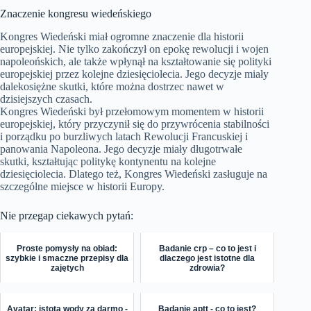
Znaczenie kongresu wiedeńskiego
Kongres Wiedeński miał ogromne znaczenie dla historii
europejskiej. Nie tylko zakończył on epokę rewolucji i wojen
napoleońskich, ale także wpłynął na kształtowanie się polityki
europejskiej przez kolejne dziesięciolecia. Jego decyzje miały
dalekosiężne skutki, które można dostrzec nawet w
dzisiejszych czasach.
Kongres Wiedeński był przełomowym momentem w historii
europejskiej, który przyczynił się do przywrócenia stabilności
i porządku po burzliwych latach Rewolucji Francuskiej i
panowania Napoleona. Jego decyzje miały długotrwałe
skutki, kształtując politykę kontynentu na kolejne
dziesięciolecia. Dlatego też, Kongres Wiedeński zasługuje na
szczególne miejsce w historii Europy.
Nie przegap ciekawych pytań:
Proste pomysły na obiad:
Badanie crp – co to jest i
szybkie i smaczne przepisy dla
dlaczego jest istotne dla
zajętych
zdrowia?
Avatar: istota wody za darmo -
Badanie aptt - co to jest?