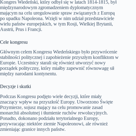
Kongres Wiedeński, który odbył się w latach 1814-1815, był
międzynarodowym zgromadzeniem dyplomatycznym
mającym na celu uregulowanie spraw związanych z Europą
po upadku Napoleona. Wzięli w nim udział przedstawiciele
wielu państw europejskich, w tym Rosji, Wielkiej Brytanii,
Austrii, Prus i Francji.
Cele kongresu
Głównym celem Kongresu Wiedeńskiego było przywrócenie
stabilności politycznej i zapobieżenie przyszłym konfliktom w
Europie. Uczestnicy starali się również utworzyć nowy
porządek polityczny, który miałby zapewnić równowagę sił
między narodami kontynentu.
Decyzje i skutki
Podczas Kongresu podjęto wiele decyzji, które miały
znaczący wpływ na przyszłość Europy. Utworzono Święte
Przymierze, sojusz mający na celu promowanie zasad
monarchii absolutnej i tłumienie ruchów rewolucyjnych.
Ponadto, dokonano podziału terytorialnego Europy,
przywracając niektóre ziemie Napoleonowi, ale również
zmieniając granice innych państw.