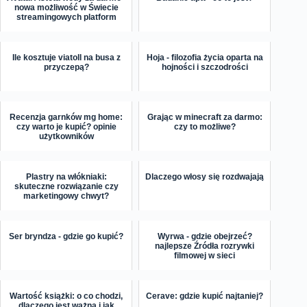
nowa możliwość w Świecie
streamingowych platform
Ile kosztuje viatoll na busa z
Hoja - filozofia życia oparta na
przyczepą?
hojności i szczodrości
Recenzja garnków mg home:
Grając w minecraft za darmo:
czy warto je kupić? opinie
czy to możliwe?
użytkowników
Plastry na włókniaki:
Dlaczego włosy się rozdwajają
skuteczne rozwiązanie czy
marketingowy chwyt?
Ser bryndza - gdzie go kupić?
Wyrwa - gdzie obejrzeć?
najlepsze Źródła rozrywki
filmowej w sieci
Wartość książki: o co chodzi,
Cerave: gdzie kupić najtaniej?
dlaczego jest ważna i jak