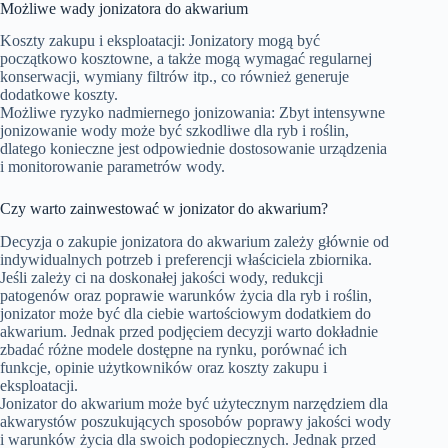
Możliwe wady jonizatora do akwarium
Koszty zakupu i eksploatacji: Jonizatory mogą być
początkowo kosztowne, a także mogą wymagać regularnej
konserwacji, wymiany filtrów itp., co również generuje
dodatkowe koszty.
Możliwe ryzyko nadmiernego jonizowania: Zbyt intensywne
jonizowanie wody może być szkodliwe dla ryb i roślin,
dlatego konieczne jest odpowiednie dostosowanie urządzenia
i monitorowanie parametrów wody.
Czy warto zainwestować w jonizator do akwarium?
Decyzja o zakupie jonizatora do akwarium zależy głównie od
indywidualnych potrzeb i preferencji właściciela zbiornika.
Jeśli zależy ci na doskonałej jakości wody, redukcji
patogenów oraz poprawie warunków życia dla ryb i roślin,
jonizator może być dla ciebie wartościowym dodatkiem do
akwarium. Jednak przed podjęciem decyzji warto dokładnie
zbadać różne modele dostępne na rynku, porównać ich
funkcje, opinie użytkowników oraz koszty zakupu i
eksploatacji.
Jonizator do akwarium może być użytecznym narzędziem dla
akwarystów poszukujących sposobów poprawy jakości wody
i warunków życia dla swoich podopiecznych. Jednak przed