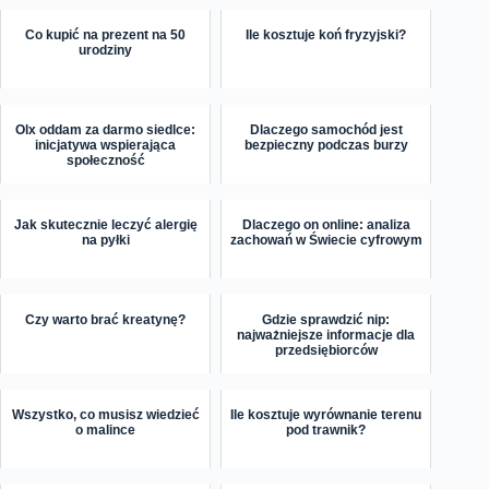
Co kupić na prezent na 50
Ile kosztuje koń fryzyjski?
urodziny
Olx oddam za darmo siedlce:
Dlaczego samochód jest
inicjatywa wspierająca
bezpieczny podczas burzy
społeczność
Jak skutecznie leczyć alergię
Dlaczego on online: analiza
na pyłki
zachowań w Świecie cyfrowym
Czy warto brać kreatynę?
Gdzie sprawdzić nip:
najważniejsze informacje dla
przedsiębiorców
Wszystko, co musisz wiedzieć
Ile kosztuje wyrównanie terenu
o malince
pod trawnik?