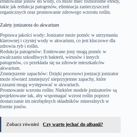
emitowanie jonów do wody, co może mieć różnorodne efekty,
takie jak redukcja patogenów, eliminacja zanieczyszczeń
organicznych oraz promowanie zdrowego wzrostu roślin.
Zalety jonizatora do akwarium
Poprawa jakości wody: Jonizator może pomóc w utrzymaniu
klarownej i czystej wody w akwarium, co jest kluczowe dla
zdrowia ryb i roślin.
Redukcja patogenów: Emitowane jony mogą pomóc w
zwalczaniu szkodliwych bakterii, wirusów i innych
patogenów, co przekłada się na zdrowie mieszkańców
akwarium.
Zmniejszenie zapachów: Dzięki procesowi jonizacji jonizator
może również zmniejszyć nieprzyjemne zapachy, które
czasami mogą występować w akwariach.
Promowanie wzrostu roślin: Niektóre modele jonizatorów są
projektowane tak, aby wspomagać wzrost roślin poprzez
dostarczanie im niezbędnych składników mineralnych w
formie jonów.
Zobacz również
Czy warto jechać do albanii?