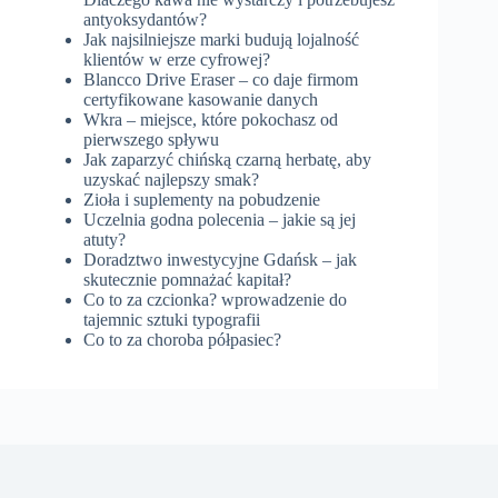
antyoksydantów?
Jak najsilniejsze marki budują lojalność
klientów w erze cyfrowej?
Blancco Drive Eraser – co daje firmom
certyfikowane kasowanie danych
Wkra – miejsce, które pokochasz od
pierwszego spływu
Jak zaparzyć chińską czarną herbatę, aby
uzyskać najlepszy smak?
Zioła i suplementy na pobudzenie
Uczelnia godna polecenia – jakie są jej
atuty?
Doradztwo inwestycyjne Gdańsk – jak
skutecznie pomnażać kapitał?
Co to za czcionka? wprowadzenie do
tajemnic sztuki typografii
Co to za choroba półpasiec?