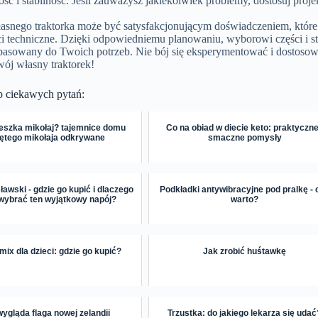
 i stabilność. Jeśli zauważysz jakiekolwiek problemy, dostosuj proje
snego traktorka może być satysfakcjonującym doświadczeniem, które
ci techniczne. Dzięki odpowiedniemu planowaniu, wyborowi części i 
opasowany do Twoich potrzeb. Nie bój się eksperymentować i dostosow
wój własny traktorek!
p ciekawych pytań:
eszka mikołaj? tajemnice domu
Co na obiad w diecie keto: praktyczne
ętego mikołaja odkrywane
smaczne pomysły
ławski - gdzie go kupić i dlaczego
Podkładki antywibracyjne pod pralkę - 
wybrać ten wyjątkowy napój?
warto?
ix dla dzieci: gdzie go kupić?
Jak zrobić huśtawkę
ygląda flaga nowej zelandii
Trzustka: do jakiego lekarza się udać