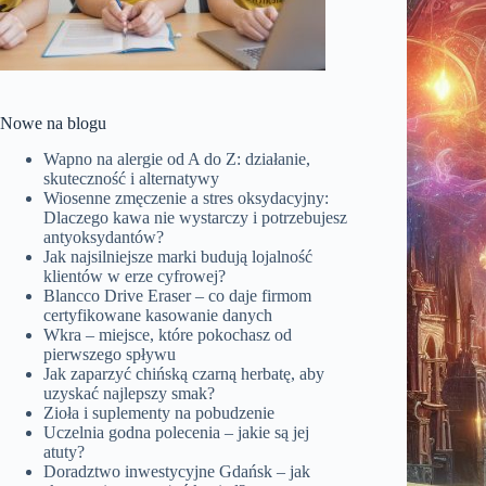
Nowe na blogu
Wapno na alergie od A do Z: działanie,
skuteczność i alternatywy
Wiosenne zmęczenie a stres oksydacyjny:
Dlaczego kawa nie wystarczy i potrzebujesz
antyoksydantów?
Jak najsilniejsze marki budują lojalność
klientów w erze cyfrowej?
Blancco Drive Eraser – co daje firmom
certyfikowane kasowanie danych
Wkra – miejsce, które pokochasz od
pierwszego spływu
Jak zaparzyć chińską czarną herbatę, aby
uzyskać najlepszy smak?
Zioła i suplementy na pobudzenie
Uczelnia godna polecenia – jakie są jej
atuty?
Doradztwo inwestycyjne Gdańsk – jak