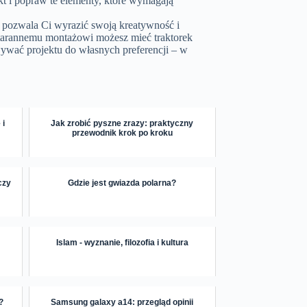
kt i popraw te elementy, które wymagają
 pozwala Ci wyrazić swoją kreatywność i
starannemu montażowi możesz mieć traktorek
ywać projektu do własnych preferencji – w
 i
Jak zrobić pyszne zrazy: praktyczny
przewodnik krok po kroku
czy
Gdzie jest gwiazda polarna?
Islam - wyznanie, filozofia i kultura
?
Samsung galaxy a14: przegląd opinii