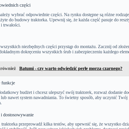
wiednich części
ależy wybrać odpowiednie części. Na rynku dostępne są różne rodzaje 
yte do budowy traktorka. Upewnij się, że każda część pasuje do resz
i trwałości.
wszystkich niezbędnych części przystąp do montażu. Zacznij od złożenia
 dokładnym dokręceniu wszystkich śrub i zabezpieczeniu każdego ele
 również
Batumi - czy warto odwiedzić perłę morza czarnego?
 funkcje
dodatkowy budżet i chcesz ulepszyć swój traktorek, rozważ dodanie dod
lub nawet system nawadniania. To świetny sposób, aby uczynić Twój p
.
 i dostosowywanie
 traktorka przeprowadź kilka testów, aby upewnić się, że wszystko dz