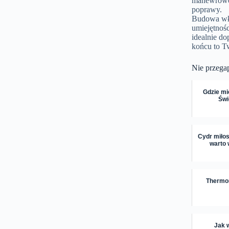
manewrowość
poprawy.
Budowa wła
umiejętnoś
idealnie d
końcu to T
Nie przega
Gdzie mi
Świ
Cydr miłos
warto 
Thermom
Jak w