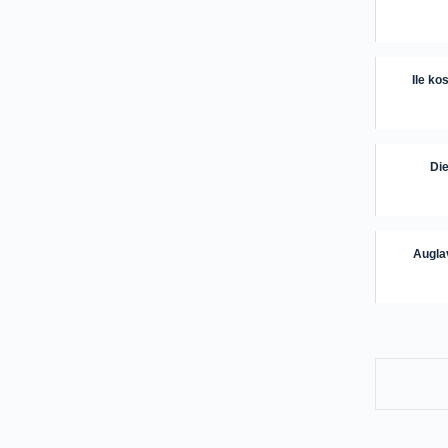
Ile ko
Die
Auglav