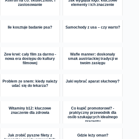
Asertin na co: skuteczność i
Jak wygląda logo: kluczowe
zastosowanie
elementy i ich znaczenie
Ile kosztuje badanie psa?
Samochody z usa – czy warto?
Zew krwi: cały film za darmo -
Wafle manner: doskonały
nowa era dostępu do kultury
smak austriackiej tradycji w
filmowej
twoim zasięgu
Problem ze snem: kiedy należy
Jaki wybrać aparat słuchowy?
udać się do lekarza?
Witaminy b12: kluczowe
Co kupić promotorowi? -
znaczenie dla zdrowia
praktyczny przewodnik dla
osób szukających idealnego
prezentu
Jak zrobić pyszne filety z
Gdzie leży oman?