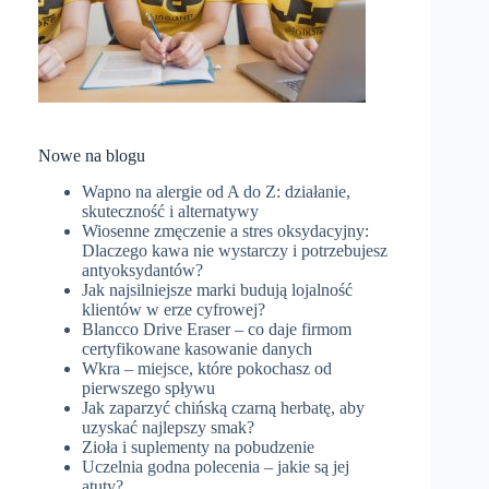
Nowe na blogu
Wapno na alergie od A do Z: działanie,
skuteczność i alternatywy
Wiosenne zmęczenie a stres oksydacyjny:
Dlaczego kawa nie wystarczy i potrzebujesz
antyoksydantów?
Jak najsilniejsze marki budują lojalność
klientów w erze cyfrowej?
Blancco Drive Eraser – co daje firmom
certyfikowane kasowanie danych
Wkra – miejsce, które pokochasz od
pierwszego spływu
Jak zaparzyć chińską czarną herbatę, aby
uzyskać najlepszy smak?
Zioła i suplementy na pobudzenie
Uczelnia godna polecenia – jakie są jej
atuty?