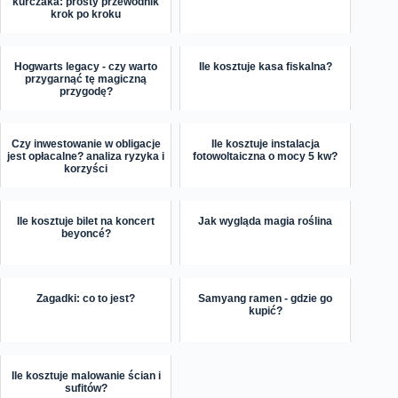
kurczaka: prosty przewodnik
krok po kroku
Hogwarts legacy - czy warto
Ile kosztuje kasa fiskalna?
przygarnąć tę magiczną
przygodę?
Czy inwestowanie w obligacje
Ile kosztuje instalacja
jest opłacalne? analiza ryzyka i
fotowoltaiczna o mocy 5 kw?
korzyści
Ile kosztuje bilet na koncert
Jak wygląda magia roślina
beyoncé?
Zagadki: co to jest?
Samyang ramen - gdzie go
kupić?
Ile kosztuje malowanie ścian i
sufitów?