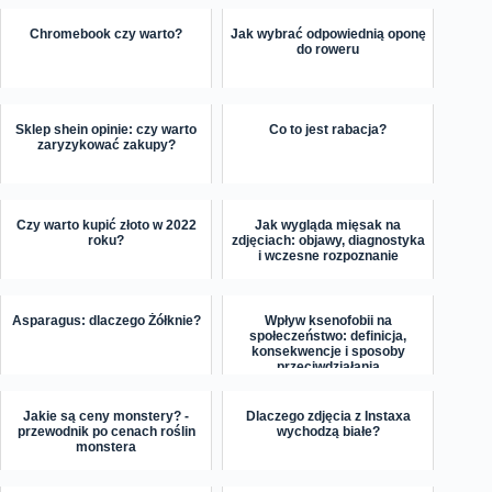
Chromebook czy warto?
Jak wybrać odpowiednią oponę
do roweru
Sklep shein opinie: czy warto
Co to jest rabacja?
zaryzykować zakupy?
Czy warto kupić złoto w 2022
Jak wygląda mięsak na
roku?
zdjęciach: objawy, diagnostyka
i wczesne rozpoznanie
Asparagus: dlaczego Żółknie?
Wpływ ksenofobii na
społeczeństwo: definicja,
konsekwencje i sposoby
przeciwdziałania
Jakie są ceny monstery? -
Dlaczego zdjęcia z Instaxa
przewodnik po cenach roślin
wychodzą białe?
monstera