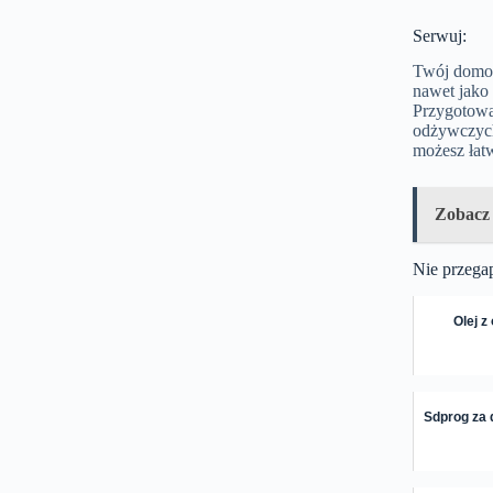
Serwuj:
Twój domow
nawet jako
Przygotowa
odżywczych
możesz łat
Zobacz
Nie przega
Olej z
Sdprog za