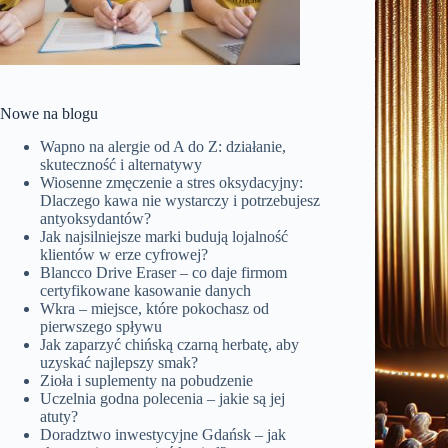
Nowe na blogu
Wapno na alergie od A do Z: działanie,
skuteczność i alternatywy
Wiosenne zmęczenie a stres oksydacyjny:
Dlaczego kawa nie wystarczy i potrzebujesz
antyoksydantów?
Jak najsilniejsze marki budują lojalność
klientów w erze cyfrowej?
Blancco Drive Eraser – co daje firmom
certyfikowane kasowanie danych
Wkra – miejsce, które pokochasz od
pierwszego spływu
Jak zaparzyć chińską czarną herbatę, aby
uzyskać najlepszy smak?
Zioła i suplementy na pobudzenie
Uczelnia godna polecenia – jakie są jej
atuty?
Doradztwo inwestycyjne Gdańsk – jak