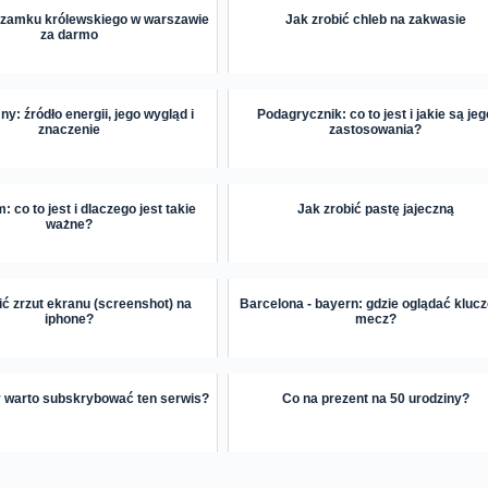
 zamku królewskiego w warszawie
Jak zrobić chleb na zakwasie
za darmo
y: źródło energii, jego wygląd i
Podagrycznik: co to jest i jakie są jeg
znaczenie
zastosowania?
: co to jest i dlaczego jest takie
Jak zrobić pastę jajeczną
ważne?
ić zrzut ekranu (screenshot) na
Barcelona - bayern: gdzie oglądać kluc
iphone?
mecz?
zy warto subskrybować ten serwis?
Co na prezent na 50 urodziny?