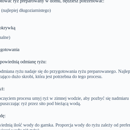
tować ryż preparowany w domu, będziesz potrzebować:
 (najlepiej długoziarnistego)
pokrywką
nalne)
ygotowania
powiednią odmianę ryżu:
odmiana ryżu nadaje się do przygotowania ryżu preparowanego. Najlep
ająco dużo skrobi, która jest potrzebna do tego procesu.
yż:
oczęciem procesu umyj ryż w zimnej wodzie, aby pozbyć się nadmiaru 
epuszczając ryż przez sito pod bieżącą wodą.
dę:
ednią ilość wody do garnka. Proporcja wody do ryżu zależy od preferen