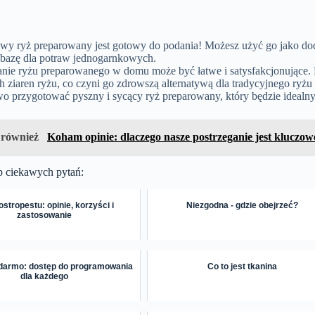
y ryż preparowany jest gotowy do podania! Możesz użyć go jako dodat
 bazę dla potraw jednogarnkowych.
nie ryżu preparowanego w domu może być łatwe i satysfakcjonujące. 
 ziaren ryżu, co czyni go zdrowszą alternatywą dla tradycyjnego ryż
wo przygotować pyszny i sycący ryż preparowany, który będzie ideal
 również
Koham opinie: dlaczego nasze postrzeganie jest kluczow
p ciekawych pytań:
 ostropestu: opinie, korzyści i
Niezgodna - gdzie obejrzeć?
zastosowanie
 darmo: dostęp do programowania
Co to jest tkanina
dla każdego