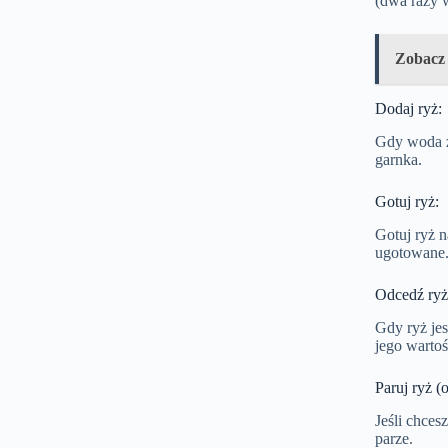
(dwa razy w
Zobacz
Dodaj ryż:
Gdy woda z
garnka.
Gotuj ryż:
Gotuj ryż n
ugotowane
Odcedź ryż
Gdy ryż je
jego warto
Paruj ryż (
Jeśli chces
parze.