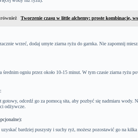
ięcej wody niż ryżu).
 również
Tworzenie czasu w little alchemy: proste kombinacje, w
acznie wrzeć, dodaj umyte ziarna ryżu do garnka. Nie zapomnij miesz
a średnim ogniu przez około 10-15 minut. W tym czasie ziarna ryżu pow
.
:
st gotowy, odcedź go za pomocą sita, aby pozbyć się nadmiaru wody. 
ści odżywcze.
opcjonalne):
z uzyskać bardziej puszysty i suchy ryż, możesz pozostawić go na kilka