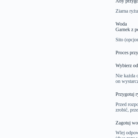
Aby przygo
Ziarna ryżu
Woda
Garnek z 
Sito (opcjo
Proces prz
Wybierz od
Nie każda 
on wystarcz
Przygotuj r
Przed rozp
zrobić, prz
Zagotuj wo
Wlej odpowi