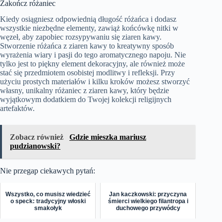
Zakończ różaniec
Kiedy osiągniesz odpowiednią długość różańca i dodasz
wszystkie niezbędne elementy, zawiąż końcówkę nitki w
węzeł, aby zapobiec rozsypywaniu się ziaren kawy.
Stworzenie różańca z ziaren kawy to kreatywny sposób
wyrażenia wiary i pasji do tego aromatycznego napoju. Nie
tylko jest to piękny element dekoracyjny, ale również może
stać się przedmiotem osobistej modlitwy i refleksji. Przy
użyciu prostych materiałów i kilku kroków możesz stworzyć
własny, unikalny różaniec z ziaren kawy, który będzie
wyjątkowym dodatkiem do Twojej kolekcji religijnych
artefaktów.
Zobacz również
Gdzie mieszka mariusz
pudzianowski?
Nie przegap ciekawych pytań:
Wszystko, co musisz wiedzieć
Jan kaczkowski: przyczyna
o speck: tradycyjny włoski
śmierci wielkiego filantropa i
smakołyk
duchowego przywódcy