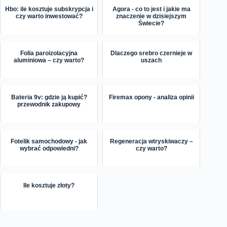
Hbo: ile kosztuje subskrypcja i
Agora - co to jest i jakie ma
czy warto inwestować?
znaczenie w dzisiejszym
Świecie?
Folia paroizolacyjna
Dlaczego srebro czernieje w
aluminiowa – czy warto?
uszach
Bateria 9v: gdzie ją kupić?
Firemax opony - analiza opinii
przewodnik zakupowy
Fotelik samochodowy - jak
Regeneracja wtryskiwaczy –
wybrać odpowiedni?
czy warto?
Ile kosztuje złoty?