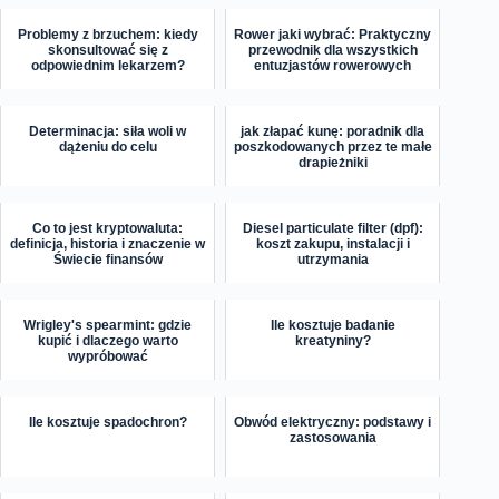
Problemy z brzuchem: kiedy
Rower jaki wybrać: Praktyczny
skonsultować się z
przewodnik dla wszystkich
odpowiednim lekarzem?
entuzjastów rowerowych
Determinacja: siła woli w
jak złapać kunę: poradnik dla
dążeniu do celu
poszkodowanych przez te małe
drapieżniki
Co to jest kryptowaluta:
Diesel particulate filter (dpf):
definicja, historia i znaczenie w
koszt zakupu, instalacji i
Świecie finansów
utrzymania
Wrigley's spearmint: gdzie
Ile kosztuje badanie
kupić i dlaczego warto
kreatyniny?
wypróbować
Ile kosztuje spadochron?
Obwód elektryczny: podstawy i
zastosowania