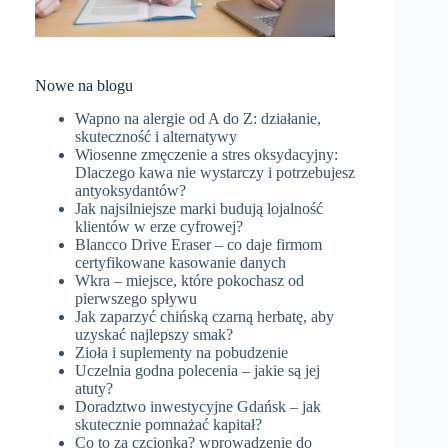
Nowe na blogu
Wapno na alergie od A do Z: działanie,
skuteczność i alternatywy
Wiosenne zmęczenie a stres oksydacyjny:
Dlaczego kawa nie wystarczy i potrzebujesz
antyoksydantów?
Jak najsilniejsze marki budują lojalność
klientów w erze cyfrowej?
Blancco Drive Eraser – co daje firmom
certyfikowane kasowanie danych
Wkra – miejsce, które pokochasz od
pierwszego spływu
Jak zaparzyć chińską czarną herbatę, aby
uzyskać najlepszy smak?
Zioła i suplementy na pobudzenie
Uczelnia godna polecenia – jakie są jej
atuty?
Doradztwo inwestycyjne Gdańsk – jak
skutecznie pomnażać kapitał?
Co to za czcionka? wprowadzenie do