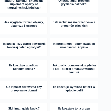
Imupret tabletki - skuteczny
Onychofagia: problem
suplement oparty na
gryzienia paznokci
naturalnych składnikach
Jak wygląda torbiel: objawy,
Jak zrobić masło orzechowe z
diagnoza i leczenie
orzechów włoskich
Tajlandia - czy warto odwiedzić
Kserostemin – zdumiewające
ten kraj pełen egzotyki?
właściwości i opinie
Ile kosztuje upadłość
Jak zrobić domowe skrzydełka
konsumencka?
z kfc - sekret smaku z własnej
kuchni
Co lepsze: darowizna czy
Ile kosztuje wymiana baterii w
przepisanie domu?
laptopie dell?
Skinimal: gdzie kupić?
Ile kosztuje tona gruzu