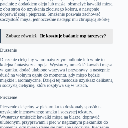
patelnię z dodatkiem oleju lub masła, obsmażyć kawałki mięsa
z obu stron do uzyskania złocistego koloru, a następnie
doprawić solą i pieprzem. Smażenie pozwala zachować
soczystość mięsa, jednocześnie nadając mu chrupiącą skórkę.
Zobacz również
Ile kosztuje badanie usg tarczycy?
Duszenie
Duszenie cielęciny w aromatycznym bulionie lub winie to
kolejna fantastyczna opcja. Wystarczy umieścić kawałki mięsa
w garnku, dodać ulubione warzywa i przyprawy, a następnie
dusić na wolnym ogniu do momentu, gdy mięso będzie
miękkie i aromatyczne. Dzięki tej metodzie uzyskasz delikatną
i soczystą cielęcinę, która rozpływa się w ustach.
Pieczenie
Pieczenie cielęciny w piekarniku to doskonały sposób na
uzyskanie intensywnego smaku i soczystej tekstury.
Wystarczy umieścić kawałki mięsa na blasze, doprawić
ulubionymi przyprawami i piec w nagrzanym piekarniku do
momentu, gdy mięso stanie się rumiane i soczyste. Pieczenie