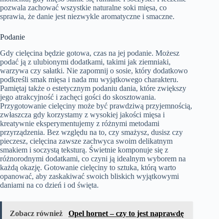
pozwala zachować wszystkie naturalne soki mięsa, co
sprawia, że danie jest niezwykle aromatyczne i smaczne.
Podanie
Gdy cielęcina będzie gotowa, czas na jej podanie. Możesz
podać ją z ulubionymi dodatkami, takimi jak ziemniaki,
warzywa czy sałatki. Nie zapomnij o sosie, który dodatkowo
podkreśli smak mięsa i nada mu wyjątkowego charakteru.
Pamiętaj także o estetycznym podaniu dania, które zwiększy
jego atrakcyjność i zachęci gości do skosztowania.
Przygotowanie cielęciny może być prawdziwą przyjemnością,
zwłaszcza gdy korzystamy z wysokiej jakości mięsa i
kreatywnie eksperymentujemy z różnymi metodami
przyrządzenia. Bez względu na to, czy smażysz, dusisz czy
pieczesz, cielęcina zawsze zachwyca swoim delikatnym
smakiem i soczystą teksturą. Świetnie komponuje się z
różnorodnymi dodatkami, co czyni ją idealnym wyborem na
każdą okazję. Gotowanie cielęciny to sztuka, którą warto
opanować, aby zaskakiwać swoich bliskich wyjątkowymi
daniami na co dzień i od święta.
Zobacz również
Opel hornet – czy to jest naprawdę