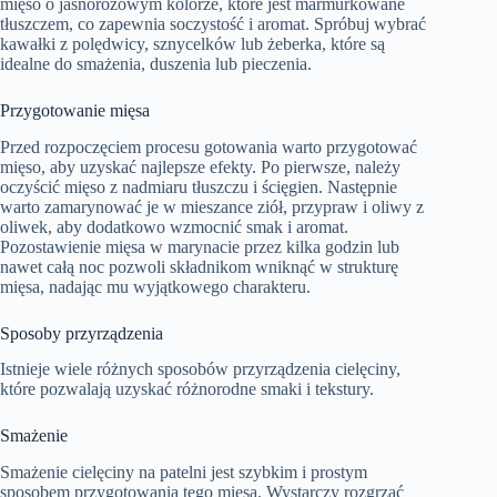
mięso o jasnoróżowym kolorze, które jest marmurkowane
tłuszczem, co zapewnia soczystość i aromat. Spróbuj wybrać
kawałki z polędwicy, sznycelków lub żeberka, które są
idealne do smażenia, duszenia lub pieczenia.
Przygotowanie mięsa
Przed rozpoczęciem procesu gotowania warto przygotować
mięso, aby uzyskać najlepsze efekty. Po pierwsze, należy
oczyścić mięso z nadmiaru tłuszczu i ścięgien. Następnie
warto zamarynować je w mieszance ziół, przypraw i oliwy z
oliwek, aby dodatkowo wzmocnić smak i aromat.
Pozostawienie mięsa w marynacie przez kilka godzin lub
nawet całą noc pozwoli składnikom wniknąć w strukturę
mięsa, nadając mu wyjątkowego charakteru.
Sposoby przyrządzenia
Istnieje wiele różnych sposobów przyrządzenia cielęciny,
które pozwalają uzyskać różnorodne smaki i tekstury.
Smażenie
Smażenie cielęciny na patelni jest szybkim i prostym
sposobem przygotowania tego mięsa. Wystarczy rozgrzać