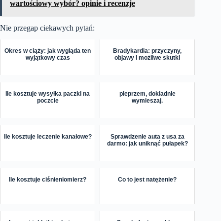
wartościowy wybór? opinie i recenzje
Nie przegap ciekawych pytań:
Okres w ciąży: jak wygląda ten
Bradykardia: przyczyny,
wyjątkowy czas
objawy i możliwe skutki
Ile kosztuje wysyłka paczki na
pieprzem, dokładnie
poczcie
wymieszaj.
Ile kosztuje leczenie kanałowe?
Sprawdzenie auta z usa za
darmo: jak uniknąć pułapek?
Ile kosztuje ciśnieniomierz?
Co to jest natężenie?