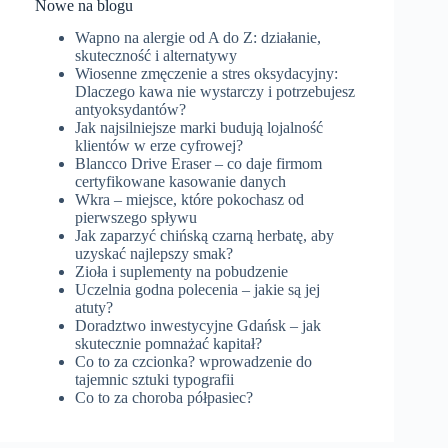
Nowe na blogu
Wapno na alergie od A do Z: działanie,
skuteczność i alternatywy
Wiosenne zmęczenie a stres oksydacyjny:
Dlaczego kawa nie wystarczy i potrzebujesz
antyoksydantów?
Jak najsilniejsze marki budują lojalność
klientów w erze cyfrowej?
Blancco Drive Eraser – co daje firmom
certyfikowane kasowanie danych
Wkra – miejsce, które pokochasz od
pierwszego spływu
Jak zaparzyć chińską czarną herbatę, aby
uzyskać najlepszy smak?
Zioła i suplementy na pobudzenie
Uczelnia godna polecenia – jakie są jej
atuty?
Doradztwo inwestycyjne Gdańsk – jak
skutecznie pomnażać kapitał?
Co to za czcionka? wprowadzenie do
tajemnic sztuki typografii
Co to za choroba półpasiec?