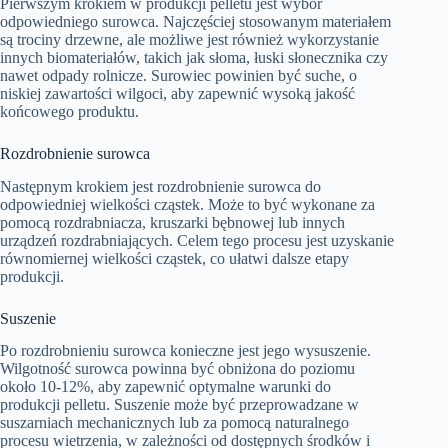
Pierwszym krokiem w produkcji pelletu jest wybór
odpowiedniego surowca. Najczęściej stosowanym materiałem
są trociny drzewne, ale możliwe jest również wykorzystanie
innych biomateriałów, takich jak słoma, łuski słonecznika czy
nawet odpady rolnicze. Surowiec powinien być suche, o
niskiej zawartości wilgoci, aby zapewnić wysoką jakość
końcowego produktu.
Rozdrobnienie surowca
Następnym krokiem jest rozdrobnienie surowca do
odpowiedniej wielkości cząstek. Może to być wykonane za
pomocą rozdrabniacza, kruszarki bębnowej lub innych
urządzeń rozdrabniających. Celem tego procesu jest uzyskanie
równomiernej wielkości cząstek, co ułatwi dalsze etapy
produkcji.
Suszenie
Po rozdrobnieniu surowca konieczne jest jego wysuszenie.
Wilgotność surowca powinna być obniżona do poziomu
około 10-12%, aby zapewnić optymalne warunki do
produkcji pelletu. Suszenie może być przeprowadzane w
suszarniach mechanicznych lub za pomocą naturalnego
procesu wietrzenia, w zależności od dostępnych środków i