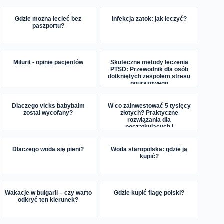
Gdzie można lecieć bez
Infekcja zatok: jak leczyć?
paszportu?
Milurit - opinie pacjentów
Skuteczne metody leczenia
PTSD: Przewodnik dla osób
dotkniętych zespołem stresu
pourazowego
Dlaczego vicks babybalm
W co zainwestować 5 tysięcy
został wycofany?
złotych? Praktyczne
rozwiązania dla
początkujących i
doświadczonych inwe...
Dlaczego woda się pieni?
Woda staropolska: gdzie ją
kupić?
Wakacje w bułgarii – czy warto
Gdzie kupić flagę polski?
odkryć ten kierunek?