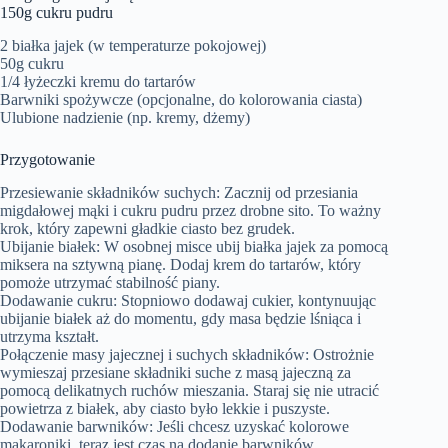
150g cukru pudru
2 białka jajek (w temperaturze pokojowej)
50g cukru
1/4 łyżeczki kremu do tartarów
Barwniki spożywcze (opcjonalne, do kolorowania ciasta)
Ulubione nadzienie (np. kremy, dżemy)
Przygotowanie
Przesiewanie składników suchych: Zacznij od przesiania
migdałowej mąki i cukru pudru przez drobne sito. To ważny
krok, który zapewni gładkie ciasto bez grudek.
Ubijanie białek: W osobnej misce ubij białka jajek za pomocą
miksera na sztywną pianę. Dodaj krem do tartarów, który
pomoże utrzymać stabilność piany.
Dodawanie cukru: Stopniowo dodawaj cukier, kontynuując
ubijanie białek aż do momentu, gdy masa będzie lśniąca i
utrzyma kształt.
Połączenie masy jajecznej i suchych składników: Ostrożnie
wymieszaj przesiane składniki suche z masą jajeczną za
pomocą delikatnych ruchów mieszania. Staraj się nie utracić
powietrza z białek, aby ciasto było lekkie i puszyste.
Dodawanie barwników: Jeśli chcesz uzyskać kolorowe
makaroniki, teraz jest czas na dodanie barwników