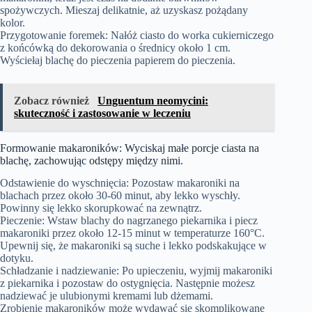
spożywczych. Mieszaj delikatnie, aż uzyskasz pożądany
kolor.
Przygotowanie foremek: Nałóż ciasto do worka cukierniczego
z końcówką do dekorowania o średnicy około 1 cm.
Wyściełaj blachę do pieczenia papierem do pieczenia.
Zobacz również
Unguentum neomycini:
skuteczność i zastosowanie w leczeniu
Formowanie makaroników: Wyciskaj małe porcje ciasta na
blachę, zachowując odstępy między nimi.
Odstawienie do wyschnięcia: Pozostaw makaroniki na
blachach przez około 30-60 minut, aby lekko wyschły.
Powinny się lekko skorupkować na zewnątrz.
Pieczenie: Wstaw blachy do nagrzanego piekarnika i piecz
makaroniki przez około 12-15 minut w temperaturze 160°C.
Upewnij się, że makaroniki są suche i lekko podskakujące w
dotyku.
Schładzanie i nadziewanie: Po upieczeniu, wyjmij makaroniki
z piekarnika i pozostaw do ostygnięcia. Następnie możesz
nadziewać je ulubionymi kremami lub dżemami.
Zrobienie makaroników może wydawać się skomplikowane