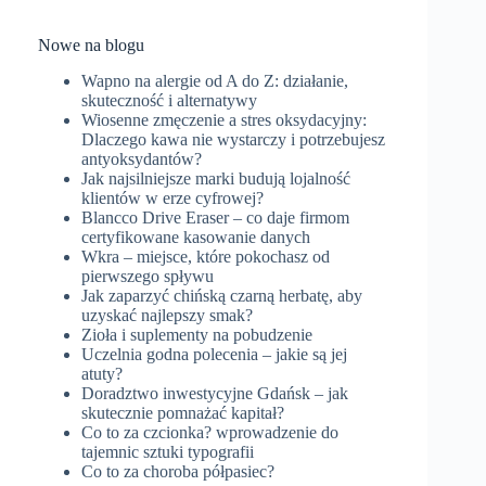
Nowe na blogu
Wapno na alergie od A do Z: działanie,
skuteczność i alternatywy
Wiosenne zmęczenie a stres oksydacyjny:
Dlaczego kawa nie wystarczy i potrzebujesz
antyoksydantów?
Jak najsilniejsze marki budują lojalność
klientów w erze cyfrowej?
Blancco Drive Eraser – co daje firmom
certyfikowane kasowanie danych
Wkra – miejsce, które pokochasz od
pierwszego spływu
Jak zaparzyć chińską czarną herbatę, aby
uzyskać najlepszy smak?
Zioła i suplementy na pobudzenie
Uczelnia godna polecenia – jakie są jej
atuty?
Doradztwo inwestycyjne Gdańsk – jak
skutecznie pomnażać kapitał?
Co to za czcionka? wprowadzenie do
tajemnic sztuki typografii
Co to za choroba półpasiec?