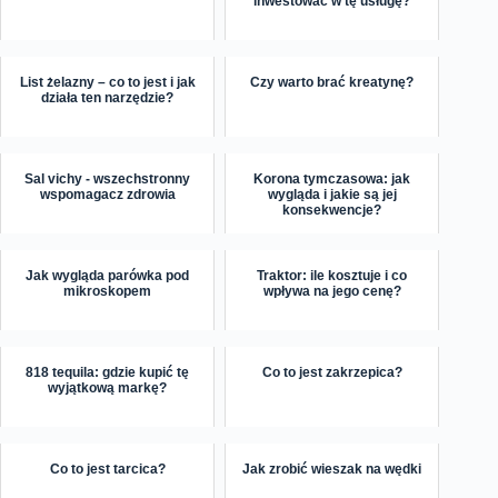
inwestować w tę usługę?
List żelazny – co to jest i jak
Czy warto brać kreatynę?
działa ten narzędzie?
Sal vichy - wszechstronny
Korona tymczasowa: jak
wspomagacz zdrowia
wygląda i jakie są jej
konsekwencje?
Jak wygląda parówka pod
Traktor: ile kosztuje i co
mikroskopem
wpływa na jego cenę?
818 tequila: gdzie kupić tę
Co to jest zakrzepica?
wyjątkową markę?
Co to jest tarcica?
Jak zrobić wieszak na wędki