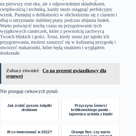
na pierwszy rzut oka, ale z odpowiednimi składnikami,
cierpliwością i techniką, każdy może osiągnąć perfekcyjny
wynik. Pamiętaj o delikatności w obchodzeniu się z ciastem i
dbaj o utrzymanie stabilnej piany podczas ubijania białek.
Warto poświęcić trochę czasu na przygotowanie tych
wyjątkowych ciasteczek, które z pewnością zachwycą
Twoich bliskich i gości. Teraz, kiedy znasz już tajniki ich
przygotowania, możesz zanurzyć się w kulinarną przygodę i
stworzyć makaroniki, które będą smakiem i wyglądem
doskonałe.
Zobacz również
Co na prezent gwiazdkowy dla
synowej
Nie przegap ciekawych pytań:
Jak zrobić pyszne żołądki
Przyczyna śmierci
drobiowe
królikowskiego pawła -
tajemnica uciekła z klatki
W co inwestować w 2022?
Orange flex: czy warto