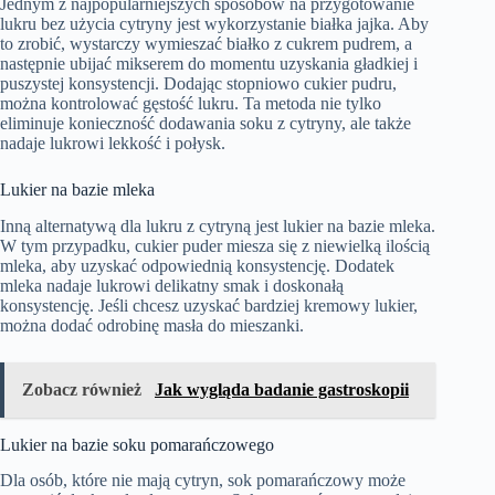
Jednym z najpopularniejszych sposobów na przygotowanie
lukru bez użycia cytryny jest wykorzystanie białka jajka. Aby
to zrobić, wystarczy wymieszać białko z cukrem pudrem, a
następnie ubijać mikserem do momentu uzyskania gładkiej i
puszystej konsystencji. Dodając stopniowo cukier pudru,
można kontrolować gęstość lukru. Ta metoda nie tylko
eliminuje konieczność dodawania soku z cytryny, ale także
nadaje lukrowi lekkość i połysk.
Lukier na bazie mleka
Inną alternatywą dla lukru z cytryną jest lukier na bazie mleka.
W tym przypadku, cukier puder miesza się z niewielką ilością
mleka, aby uzyskać odpowiednią konsystencję. Dodatek
mleka nadaje lukrowi delikatny smak i doskonałą
konsystencję. Jeśli chcesz uzyskać bardziej kremowy lukier,
można dodać odrobinę masła do mieszanki.
Zobacz również
Jak wygląda badanie gastroskopii
Lukier na bazie soku pomarańczowego
Dla osób, które nie mają cytryn, sok pomarańczowy może