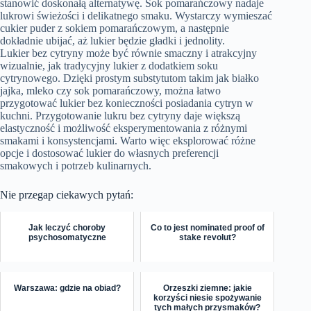
stanowić doskonałą alternatywę. Sok pomarańczowy nadaje
lukrowi świeżości i delikatnego smaku. Wystarczy wymieszać
cukier puder z sokiem pomarańczowym, a następnie
dokładnie ubijać, aż lukier będzie gładki i jednolity.
Lukier bez cytryny może być równie smaczny i atrakcyjny
wizualnie, jak tradycyjny lukier z dodatkiem soku
cytrynowego. Dzięki prostym substytutom takim jak białko
jajka, mleko czy sok pomarańczowy, można łatwo
przygotować lukier bez konieczności posiadania cytryn w
kuchni. Przygotowanie lukru bez cytryny daje większą
elastyczność i możliwość eksperymentowania z różnymi
smakami i konsystencjami. Warto więc eksplorować różne
opcje i dostosować lukier do własnych preferencji
smakowych i potrzeb kulinarnych.
Nie przegap ciekawych pytań:
Jak leczyć choroby
Co to jest nominated proof of
psychosomatyczne
stake revolut?
Warszawa: gdzie na obiad?
Orzeszki ziemne: jakie
korzyści niesie spożywanie
tych małych przysmaków?