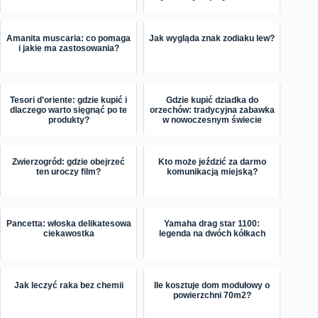
Amanita muscaria: co pomaga
Jak wygląda znak zodiaku lew?
i jakie ma zastosowania?
Tesori d'oriente: gdzie kupić i
Gdzie kupić dziadka do
dlaczego warto sięgnąć po te
orzechów: tradycyjna zabawka
produkty?
w nowoczesnym świecie
Zwierzogród: gdzie obejrzeć
Kto może jeździć za darmo
ten uroczy film?
komunikacją miejską?
Pancetta: włoska delikatesowa
Yamaha drag star 1100:
ciekawostka
legenda na dwóch kółkach
Jak leczyć raka bez chemii
Ile kosztuje dom modułowy o
powierzchni 70m2?