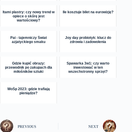
Itami plastry: czy nowy trend w
Ile kosztuje bilet na eurowizję?
opiece o skórę jest
wartościowy?
Pai - tajemniczy Świat
Joy day probiotyk: klucz do
azjatyckiego smaku
zdrowia i zadowolenia
Gdzie kupić obrazy:
Spawarka 3w1: czy warto
przewodnik po zakupach dla
inwestować w ten
miłośników sztuki
wszechstronny sprzęt?
WoŚp 2023: gdzie trafiają
pieniądze?
PREVIOUS
NEXT