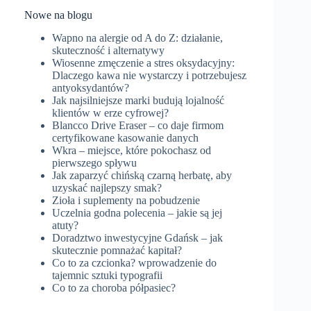
Nowe na blogu
Wapno na alergie od A do Z: działanie,
skuteczność i alternatywy
Wiosenne zmęczenie a stres oksydacyjny:
Dlaczego kawa nie wystarczy i potrzebujesz
antyoksydantów?
Jak najsilniejsze marki budują lojalność
klientów w erze cyfrowej?
Blancco Drive Eraser – co daje firmom
certyfikowane kasowanie danych
Wkra – miejsce, które pokochasz od
pierwszego spływu
Jak zaparzyć chińską czarną herbatę, aby
uzyskać najlepszy smak?
Zioła i suplementy na pobudzenie
Uczelnia godna polecenia – jakie są jej
atuty?
Doradztwo inwestycyjne Gdańsk – jak
skutecznie pomnażać kapitał?
Co to za czcionka? wprowadzenie do
tajemnic sztuki typografii
Co to za choroba półpasiec?