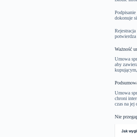
Podpisanie
dokonuje s
Rejestracj
potwierdza 
Ważność 
Umowa sprz
aby zawiera
kupującym,
Podsumowa
Umowa sprz
chroni inte
czas na jej
Nie przega
Jak wygl