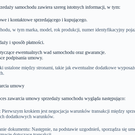
edaży samochodu zawiera szereg istotnych informacji, w tym:
we i kontaktowe sprzedającego i kupującego.
hodu, w tym marka, model, rok produkcji, numer identyfikacyjny poja
aży i sposób płatności.
tyczące ewentualnych wad samochodu oraz gwarancje.
jsce podpisania umowy.
ki ustalone między stronami, takie jak ewentualne dodatkowe wyposaż
ch.
warcia umowy
ces zawarcia umowy sprzedaży samochodu wygląda następująco:
: Pierwszym krokiem jest negocjacja warunków transakcji między sprz
ych dodatkowych warunków.
nie dokumentu: Następnie, na podstawie uzgodnień, sporządza się u
ormacje dotyczące transakcji.