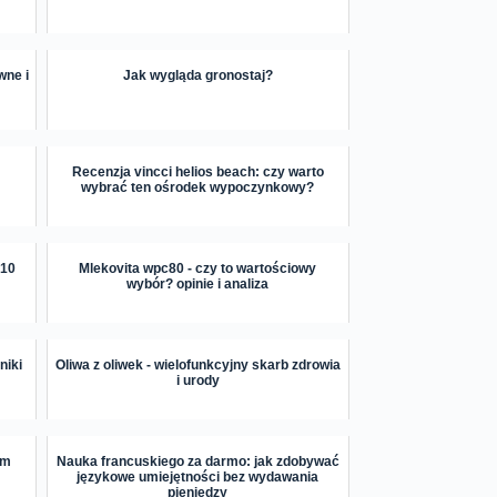
wne i
Jak wygląda gronostaj?
Recenzja vincci helios beach: czy warto
wybrać ten ośrodek wypoczynkowy?
 10
Mlekovita wpc80 - czy to wartościowy
wybór? opinie i analiza
niki
Oliwa z oliwek - wielofunkcyjny skarb zdrowia
i urody
ym
Nauka francuskiego za darmo: jak zdobywać
językowe umiejętności bez wydawania
pieniędzy