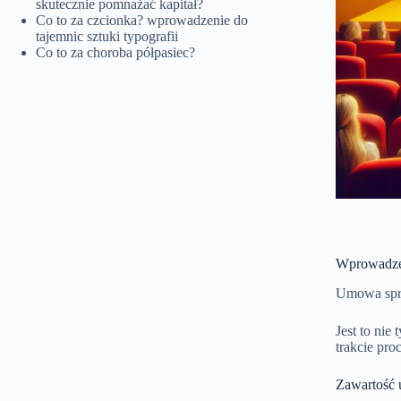
skutecznie pomnażać kapitał?
Co to za czcionka? wprowadzenie do
tajemnic sztuki typografii
Co to za choroba półpasiec?
Wprowadze
Umowa sprz
Jest to nie
trakcie pro
Zawartość