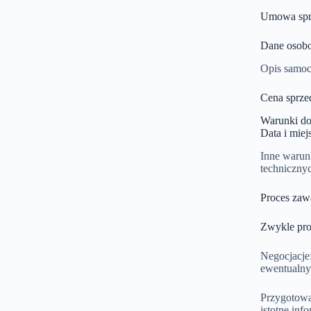
Umowa sprz
Dane osobo
Opis samoc
Cena sprzed
Warunki do
Data i mie
Inne warun
techniczny
Proces za
Zwykle pro
Negocjacje
ewentualn
Przygotowa
istotne inf