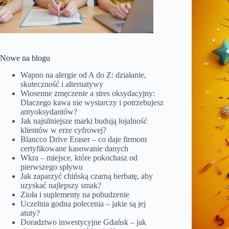
Nowe na blogu
Wapno na alergie od A do Z: działanie,
skuteczność i alternatywy
Wiosenne zmęczenie a stres oksydacyjny:
Dlaczego kawa nie wystarczy i potrzebujesz
antyoksydantów?
Jak najsilniejsze marki budują lojalność
klientów w erze cyfrowej?
Blancco Drive Eraser – co daje firmom
certyfikowane kasowanie danych
Wkra – miejsce, które pokochasz od
pierwszego spływu
Jak zaparzyć chińską czarną herbatę, aby
uzyskać najlepszy smak?
Zioła i suplementy na pobudzenie
Uczelnia godna polecenia – jakie są jej
atuty?
Doradztwo inwestycyjne Gdańsk – jak