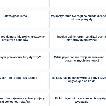
Jak wygląda lama
Wykorzystanie twarogu na obiad: kreaty
zdrowe pomysły
z recyklingu: jak zrobić kreatywne
Insulan opinie forum: analiza i ocena
projekty z odpadów
platformy dyskusyjnej
ląda przewodnik turystyczny?
Gdzie pojechać we dwoje na weekend:
romantycznych destynacji
zolin - co to jest i jak działa?
Ile kosztuje badanie wzroku: ceny i czyn
wpływające na koszt
 maroko: tajemniczy i fascynujący
Piołun: tajemnicza roślina o niezwykł
kraj północnoafrykański
wyglądzie