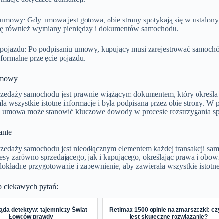
 umowy: Gdy umowa jest gotowa, obie strony spotykają się w ustalon
ię również wymiany pieniędzy i dokumentów samochodu.
a pojazdu: Po podpisaniu umowy, kupujący musi zarejestrować samochó
formalne przejęcie pojazdu.
umowy
edaży samochodu jest prawnie wiążącym dokumentem, który określa pr
ła wszystkie istotne informacje i była podpisana przez obie strony. 
 umowa może stanowić kluczowe dowody w procesie rozstrzygania sp
nie
edaży samochodu jest nieodłącznym elementem każdej transakcji s
resy zarówno sprzedającego, jak i kupującego, określając prawa i obowi
 dokładne przygotowanie i zapewnienie, aby zawierała wszystkie istotne
p ciekawych pytań:
ąda detektyw: tajemniczy Świat
Retimax 1500 opinie na zmarszczki: cz
Łowców prawdy
jest skuteczne rozwiązanie?