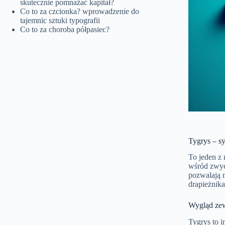
skutecznie pomnażać kapitał?
Co to za czcionka? wprowadzenie do
tajemnic sztuki typografii
Co to za choroba półpasiec?
Tygrys – sy
To jeden z
wśród zwycz
pozwalają 
drapieżnika
Wygląd ze
Tygrys to 