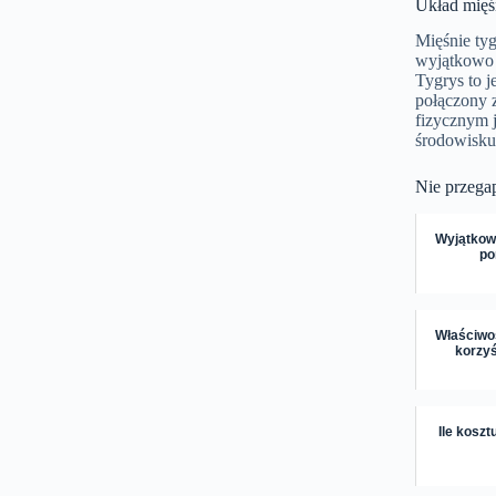
Układ mię
Mięśnie tyg
wyjątkowo s
Tygrys to 
połączony 
fizycznym 
środowisku 
Nie przega
Wyjątkow
po
Właściwoś
korzyś
Ile koszt