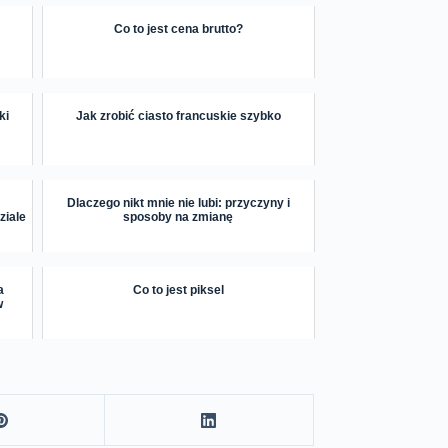
Co to jest cena brutto?
ki
Jak zrobić ciasto francuskie szybko
Dlaczego nikt mnie nie lubi: przyczyny i
ziale
sposoby na zmianę
a
Co to jest piksel
w