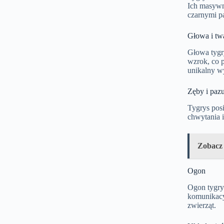
Ich masywn
czarnymi pa
Głowa i tw
Głowa tygry
wzrok, co p
unikalny w
Zęby i paz
Tygrys posi
chwytania i
Zobacz
Ogon
Ogon tygrys
komunikacy
zwierząt.