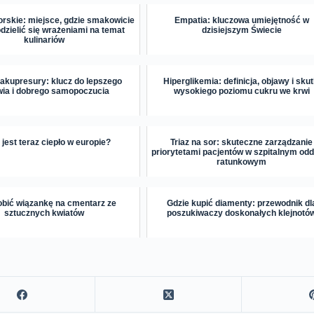
orskie: miejsce, gdzie smakowicie
Empatia: kluczowa umiejętność w
odzielić się wrażeniami na temat
dzisiejszym Świecie
kulinariów
 akupresury: klucz do lepszego
Hiperglikemia: definicja, objawy i skut
wia i dobrego samopoczucia
wysokiego poziomu cukru we krwi
 jest teraz ciepło w europie?
Triaz na sor: skuteczne zarządzanie
priorytetami pacjentów w szpitalnym odd
ratunkowym
obić wiązankę na cmentarz ze
Gdzie kupić diamenty: przewodnik dl
sztucznych kwiatów
poszukiwaczy doskonałych klejnotó