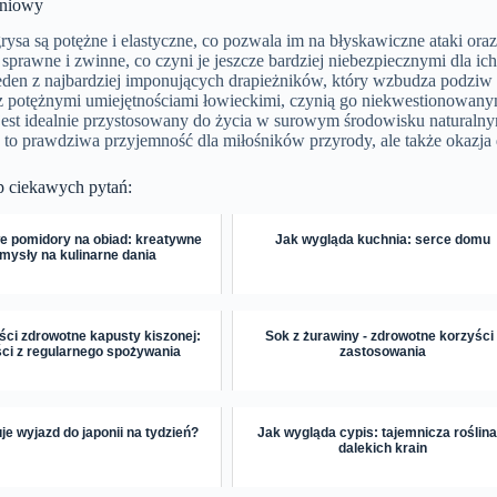
śniowy
rysa są potężne i elastyczne, co pozwala im na błyskawiczne ataki oraz
prawne i zwinne, co czyni je jeszcze bardziej niebezpiecznymi dla ich 
jeden z najbardziej imponujących drapieżników, który wzbudza podziw 
z potężnymi umiejętnościami łowieckimi, czynią go niekwestionowany
jest idealnie przystosowany do życia w surowym środowisku naturaln
to prawdziwa przyjemność dla miłośników przyrody, ale także okazja do
p ciekawych pytań:
e pomidory na obiad: kreatywne
Jak wygląda kuchnia: serce domu
mysły na kulinarne dania
ci zdrowotne kapusty kiszonej:
Sok z żurawiny - zdrowotne korzyści 
ci z regularnego spożywania
zastosowania
uje wyjazd do japonii na tydzień?
Jak wygląda cypis: tajemnicza roślina
dalekich krain