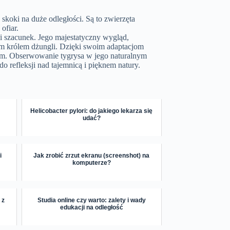
 skoki na duże odległości. Są to zwierzęta
ofiar.
i szacunek. Jego majestatyczny wygląd,
m królem dżungli. Dzięki swoim adaptacjom
ym. Obserwowanie tygrysa w jego naturalnym
 refleksji nad tajemnicą i pięknem natury.
Helicobacter pylori: do jakiego lekarza się
udać?
i
Jak zrobić zrzut ekranu (screenshot) na
komputerze?
 z
Studia online czy warto: zalety i wady
edukacji na odległość