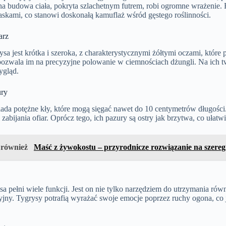
a budowa ciała, pokryta szlachetnym futrem, robi ogromne wrażenie. 
skami, co stanowi doskonałą kamuflaż wśród gęstego roślinności.
arz
sa jest krótka i szeroka, z charakterystycznymi żółtymi oczami, które
ozwala im na precyzyjne polowanie w ciemnościach dżungli. Na ich tw
ygląd.
ury
ada potężne kły, które mogą sięgać nawet do 10 centymetrów długości.
 zabijania ofiar. Oprócz tego, ich pazury są ostry jak brzytwa, co uła
 również
Maść z żywokostu – przyrodnicze rozwiązanie na szereg 
a pełni wiele funkcji. Jest on nie tylko narzędziem do utrzymania rów
jny. Tygrysy potrafią wyrażać swoje emocje poprzez ruchy ogona, co 