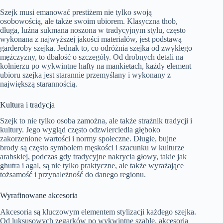
Szejk musi emanować prestiżem nie tylko swoją
osobowością, ale także swoim ubiorem. Klasyczna thob,
długa, luźna sukmana noszona w tradycyjnym stylu, często
wykonana z najwyższej jakości materiałów, jest podstawą
garderoby szejka. Jednak to, co odróżnia szejka od zwykłego
mężczyzny, to dbałość o szczegóły. Od drobnych detali na
kołnierzu po wykwintne hafty na mankietach, każdy element
ubioru szejka jest starannie przemyślany i wykonany z
największą starannością.
Kultura i tradycja
Szejk to nie tylko osoba zamożna, ale także strażnik tradycji i
kultury. Jego wygląd często odzwierciedla głęboko
zakorzenione wartości i normy społeczne. Długie, bujne
brody są często symbolem męskości i szacunku w kulturze
arabskiej, podczas gdy tradycyjne nakrycia głowy, takie jak
ghutra i agal, są nie tylko praktyczne, ale także wyrażające
tożsamość i przynależność do danego regionu.
Wyrafinowane akcesoria
Akcesoria są kluczowym elementem stylizacji każdego szejka.
Od luksusowych zegarków po wykwintne szable, akcesoria