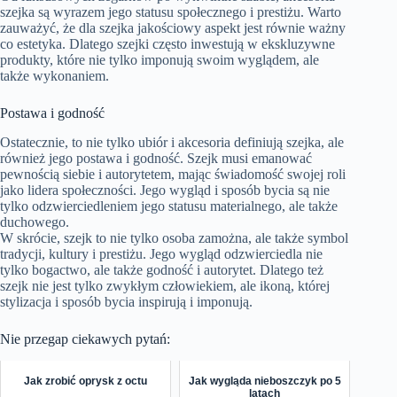
szejka są wyrazem jego statusu społecznego i prestiżu. Warto
zauważyć, że dla szejka jakościowy aspekt jest równie ważny
co estetyka. Dlatego szejki często inwestują w ekskluzywne
produkty, które nie tylko imponują swoim wyglądem, ale
także wykonaniem.
Postawa i godność
Ostatecznie, to nie tylko ubiór i akcesoria definiują szejka, ale
również jego postawa i godność. Szejk musi emanować
pewnością siebie i autorytetem, mając świadomość swojej roli
jako lidera społeczności. Jego wygląd i sposób bycia są nie
tylko odzwierciedleniem jego statusu materialnego, ale także
duchowego.
W skrócie, szejk to nie tylko osoba zamożna, ale także symbol
tradycji, kultury i prestiżu. Jego wygląd odzwierciedla nie
tylko bogactwo, ale także godność i autorytet. Dlatego też
szejk nie jest tylko zwykłym człowiekiem, ale ikoną, której
stylizacja i sposób bycia inspirują i imponują.
Nie przegap ciekawych pytań:
Jak zrobić oprysk z octu
Jak wygląda nieboszczyk po 5
latach