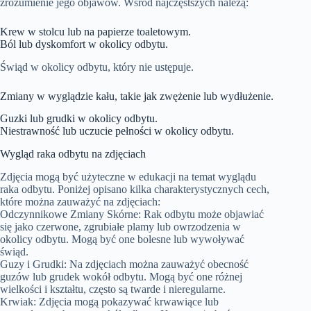
zrozumienie jego objawów. Wśród najczęstszych należą:
Krew w stolcu lub na papierze toaletowym.
Ból lub dyskomfort w okolicy odbytu.
Świąd w okolicy odbytu, który nie ustępuje.
Zmiany w wyglądzie kału, takie jak zwężenie lub wydłużenie.
Guzki lub grudki w okolicy odbytu.
Niestrawność lub uczucie pełności w okolicy odbytu.
Wygląd raka odbytu na zdjęciach
Zdjęcia mogą być użyteczne w edukacji na temat wyglądu
raka odbytu. Poniżej opisano kilka charakterystycznych cech,
które można zauważyć na zdjęciach:
Odczynnikowe Zmiany Skórne: Rak odbytu może objawiać
się jako czerwone, zgrubiałe plamy lub owrzodzenia w
okolicy odbytu. Mogą być one bolesne lub wywoływać
świąd.
Guzy i Grudki: Na zdjęciach można zauważyć obecność
guzów lub grudek wokół odbytu. Mogą być one różnej
wielkości i kształtu, często są twarde i nieregularne.
Krwiak: Zdjęcia mogą pokazywać krwawiące lub