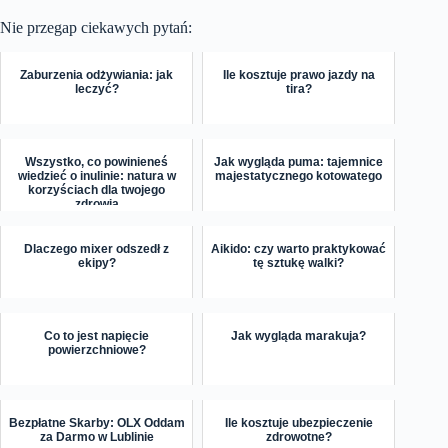
Nie przegap ciekawych pytań:
Zaburzenia odżywiania: jak
Ile kosztuje prawo jazdy na
leczyć?
tira?
Wszystko, co powinieneś
Jak wygląda puma: tajemnice
wiedzieć o inulinie: natura w
majestatycznego kotowatego
korzyściach dla twojego
zdrowia
Dlaczego mixer odszedł z
Aikido: czy warto praktykować
ekipy?
tę sztukę walki?
Co to jest napięcie
Jak wygląda marakuja?
powierzchniowe?
Bezpłatne Skarby: OLX Oddam
Ile kosztuje ubezpieczenie
za Darmo w Lublinie
zdrowotne?