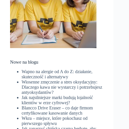
Nowe na blogu
Wapno na alergie od A do Z: działanie,
skuteczność i alternatywy
Wiosenne zmęczenie a stres oksydacyjny:
Dlaczego kawa nie wystarczy i potrzebujesz
antyoksydantów?
Jak najsilniejsze marki budują lojalność
klientów w erze cyfrowej?
Blancco Drive Eraser – co daje firmom
certyfikowane kasowanie danych
Wkra – miejsce, które pokochasz od
pierwszego spływu
Jak zaparzyć chińską czarną herbatę, aby