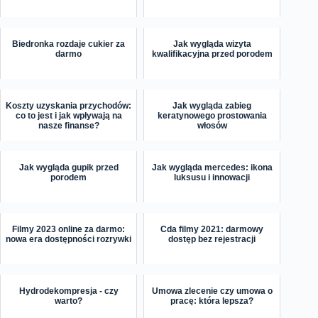
Biedronka rozdaje cukier za
Jak wygląda wizyta
darmo
kwalifikacyjna przed porodem
Koszty uzyskania przychodów:
Jak wygląda zabieg
co to jest i jak wpływają na
keratynowego prostowania
nasze finanse?
włosów
Jak wygląda gupik przed
Jak wygląda mercedes: ikona
porodem
luksusu i innowacji
Filmy 2023 online za darmo:
Cda filmy 2021: darmowy
nowa era dostępności rozrywki
dostęp bez rejestracji
Hydrodekompresja - czy
Umowa zlecenie czy umowa o
warto?
pracę: która lepsza?