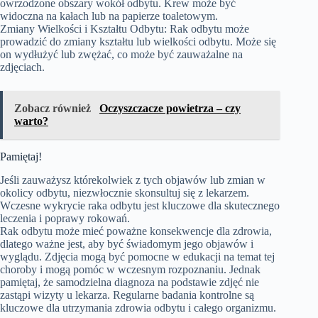
owrzodzone obszary wokół odbytu. Krew może być
widoczna na kałach lub na papierze toaletowym.
Zmiany Wielkości i Kształtu Odbytu: Rak odbytu może
prowadzić do zmiany kształtu lub wielkości odbytu. Może się
on wydłużyć lub zwężać, co może być zauważalne na
zdjęciach.
Zobacz również
Oczyszczacze powietrza – czy
warto?
Pamiętaj!
Jeśli zauważysz którekolwiek z tych objawów lub zmian w
okolicy odbytu, niezwłocznie skonsultuj się z lekarzem.
Wczesne wykrycie raka odbytu jest kluczowe dla skutecznego
leczenia i poprawy rokowań.
Rak odbytu może mieć poważne konsekwencje dla zdrowia,
dlatego ważne jest, aby być świadomym jego objawów i
wyglądu. Zdjęcia mogą być pomocne w edukacji na temat tej
choroby i mogą pomóc w wczesnym rozpoznaniu. Jednak
pamiętaj, że samodzielna diagnoza na podstawie zdjęć nie
zastąpi wizyty u lekarza. Regularne badania kontrolne są
kluczowe dla utrzymania zdrowia odbytu i całego organizmu.