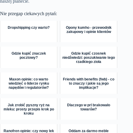
naszej planecie.
Nie przegap ciekawych pytań:
Dropshipping czy warto?
Opony kumho - przewodnik
zakupowy i opinie klientów
Gdzie kupić znaczek
Gdzie kupić czosnek
pocztowy?
niedźwiedzi: poszukiwanie tego
rzadkiego zioła
Maxon opinie: co warto
Friends with benefits (fwb) - co
wiedzieć o liderze rynku
to znaczy i jakie są jego
napędów i regulatorów?
implikacje?
Jak zrobić pyszny ryż na
Dlaczego w prl brakowało
mleku: prosty przepis krok po
towarów?
kroku
Ranofren opinie: czy nowy lek
Oddam za darmo meble