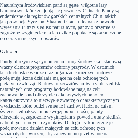
Naturalnym środowiskiem pand są gęste, wilgotne lasy
bambusowe, które znajdują się głównie w Chinach. Pandy są
endemiczne dla regionów górskich centralnych Chin, takich
jak prowincje Syczuan, Shaanxi i Gansu. Jednak z powodu
wylesiania i utraty siedlisk naturalnych, pandy olbrzymie są
zagrożone wyginięciem, a ich dzikie populacje są ograniczone
do coraz mniejszych obszarów.
Ochrona
Pandy olbrzymie są symbolem ochrony środowiska i stanowią
ważny element programów ochrony przyrody. W ostatnich
latach chińskie władze oraz organizacje międzynarodowe
podejmują liczne działania mające na celu ochronę tych
pięknych zwierząt. Budowa rezerwatów, odtwarzanie siedlisk
naturalnych oraz programy hodowlane mają na celu
zachowanie pand olbrzymich dla przyszłych pokoleń.
Panda olbrzymia to niezwykłe zwierzę o charakterystycznym
wyglądzie, które budzi sympatię i zachwyt ludzi na całym
świecie. Jednakże, mimo swojej popularności, pandy
olbrzymie są zagrożone wyginięciem z powodu utraty siedlisk
naturalnych i innych czynników. Dlatego też konieczne jest
podejmowanie działań mających na celu ochronę tych
wspaniałych stworzeń, aby zapewnić im przetrwanie na