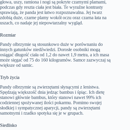
głowa, uszy, ramiona i nogi są pokryte czarnymi plamami,
podczas gdy reszta ciała jest biała. Te wyraźne kontrasty
sprawiają, że panda jest łatwo rozpoznawalna. Jej twarz
zdobią duże, czarne plamy wokół oczu oraz czarna łata na
uszach, co nadaje jej niepowtarzalny wygląd.
Rozmiar
Pandy olbrzymie są stosunkowo duże w porównaniu do
innych gatunków niedźwiedzi. Dorosłe osobniki mogą
osiągać długość ciała od 1,2 do nawet 1,9 metra, a ich masa
może sięgać od 75 do 160 kilogramów. Samce zazwyczaj są
większe od samic.
Tryb życia
Pandy olbrzymie są zwierzętami słynącymi z lenistwa.
Spędzają większość dnia jedząc bambus i śpiąc. Ich dietę
stanowi głównie bambus, który stanowi nawet 99% ich
codziennej spożywanej ilości pokarmu. Pomimo swojej
słodkiej i sympatycznej aparycji, pandy są zwierzętami
samotnymi i rzadko spotyka się je w grupach.
Siedlisko