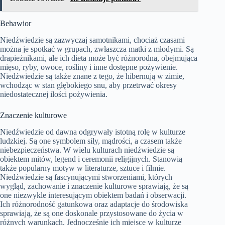
Behawior
Niedźwiedzie są zazwyczaj samotnikami, chociaż czasami
można je spotkać w grupach, zwłaszcza matki z młodymi. Są
drapieżnikami, ale ich dieta może być różnorodna, obejmująca
mięso, ryby, owoce, rośliny i inne dostępne pożywienie.
Niedźwiedzie są także znane z tego, że hibernują w zimie,
wchodząc w stan głębokiego snu, aby przetrwać okresy
niedostatecznej ilości pożywienia.
Znaczenie kulturowe
Niedźwiedzie od dawna odgrywały istotną rolę w kulturze
ludzkiej. Są one symbolem siły, mądrości, a czasem także
niebezpieczeństwa. W wielu kulturach niedźwiedzie są
obiektem mitów, legend i ceremonii religijnych. Stanowią
także popularny motyw w literaturze, sztuce i filmie.
Niedźwiedzie są fascynującymi stworzeniami, których
wygląd, zachowanie i znaczenie kulturowe sprawiają, że są
one niezwykle interesującym obiektem badań i obserwacji.
Ich różnorodność gatunkowa oraz adaptacje do środowiska
sprawiają, że są one doskonale przystosowane do życia w
różnych warunkach. Jednocześnie ich miejsce w kulturze