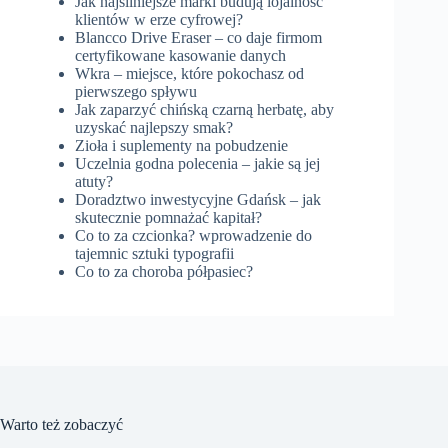
Jak najsilniejsze marki budują lojalność
klientów w erze cyfrowej?
Blancco Drive Eraser – co daje firmom
certyfikowane kasowanie danych
Wkra – miejsce, które pokochasz od
pierwszego spływu
Jak zaparzyć chińską czarną herbatę, aby
uzyskać najlepszy smak?
Zioła i suplementy na pobudzenie
Uczelnia godna polecenia – jakie są jej
atuty?
Doradztwo inwestycyjne Gdańsk – jak
skutecznie pomnażać kapitał?
Co to za czcionka? wprowadzenie do
tajemnic sztuki typografii
Co to za choroba półpasiec?
Warto też zobaczyć