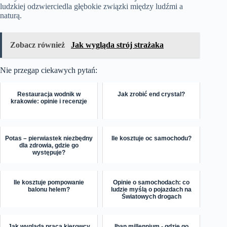
ludzkiej odzwierciedla głębokie związki między ludźmi a
naturą.
Zobacz również
Jak wygląda strój strażaka
Nie przegap ciekawych pytań:
Restauracja wodnik w
Jak zrobić end crystal?
krakowie: opinie i recenzje
Potas – pierwiastek niezbędny
Ile kosztuje oc samochodu?
dla zdrowia, gdzie go
występuje?
Ile kosztuje pompowanie
Opinie o samochodach: co
balonu helem?
ludzie myślą o pojazdach na
Światowych drogach
Jak wygląda praca kierowcy
Iban millennium - gdzie go