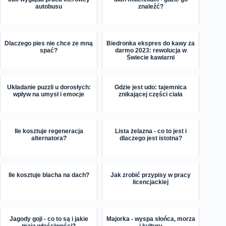
autobusu
znaleźć?
Dlaczego pies nie chce ze mną
Biedronka ekspres do kawy za
spać?
darmo 2023: rewolucja w
Świecie kawiarni
Układanie puzzli u dorosłych:
Gdzie jest udo: tajemnica
wpływ na umysł i emocje
znikającej części ciała
Ile kosztuje regeneracja
Lista żelazna - co to jest i
alternatora?
dlaczego jest istotna?
Ile kosztuje blacha na dach?
Jak zrobić przypisy w pracy
licencjackiej
Jagody goji - co to są i jakie
Majorka - wyspa słońca, morza
mają właściwości?
i kultury