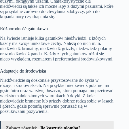
dużymi, okrągłymi uszami. Charakterystyczne dla
niedźwiedzi są także ich mocne łapy z dużymi pazurami, które
są przydatne zarówno do chwytania zdobyczy, jak i do
kopania nory czy drapania się.
Różnorodność gatunkowa
Na świecie istnieje kilka gatunków niedźwiedzi, z których
każdy ma swoje unikatowe cechy. Należą do nich m.in.
niedźwiedź brunatny, niedźwiedź grizzly, niedźwiedź polarny
oraz niedźwiedź panda. Każdy z tych gatunków różni się
nieco wyglądem, rozmiarem i preferencjami środowiskowymi.
Adaptacje do środowiska
Niedźwiedzie są doskonale przystosowane do życia w
różnych środowiskach. Na przykład niedźwiedź polarne ma
gęste futro oraz warstwę tłuszczu, która pomaga mu przetrwać
w ekstremalnie zimnych warunkach Arktyki. Z kolei
niedźwiedzie brunatne lub grizzly dobrze radzą sobie w lasach
i górach, gdzie potrafią sprawnie poruszać się w
poszukiwaniu pożywienia.
Zobacz również
Ile kosztuje plomba?