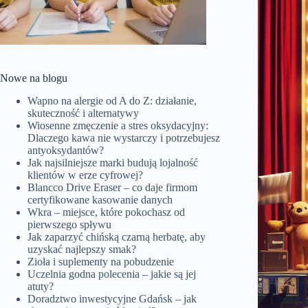
Nowe na blogu
Wapno na alergie od A do Z: działanie,
skuteczność i alternatywy
Wiosenne zmęczenie a stres oksydacyjny:
Dlaczego kawa nie wystarczy i potrzebujesz
antyoksydantów?
Jak najsilniejsze marki budują lojalność
klientów w erze cyfrowej?
Blancco Drive Eraser – co daje firmom
certyfikowane kasowanie danych
Wkra – miejsce, które pokochasz od
pierwszego spływu
Jak zaparzyć chińską czarną herbatę, aby
uzyskać najlepszy smak?
Zioła i suplementy na pobudzenie
Uczelnia godna polecenia – jakie są jej
atuty?
Doradztwo inwestycyjne Gdańsk – jak