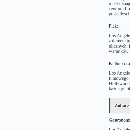
miasta znaj
centrum Los
posiadłości
Plaże
Los Angeles
z tłumem tu
ulicznych,
warunków d
Kultura i 
Los Angele
filmowego,
Hollywood S
każdego mił
Zobacz
Gastronom
Los Angeles