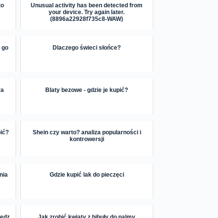
to
Unusual activity has been detected from
your device. Try again later.
(8896a22928f735c8-WAW)
 go
Dlaczego świeci słońce?
ra
Blaty bezowe - gdzie je kupić?
pić?
Shein czy warto? analiza popularności i
kontrowersji
nia
Gdzie kupić lak do pieczęci
iedz
Jak zrobić kwiaty z bibuły do palmy