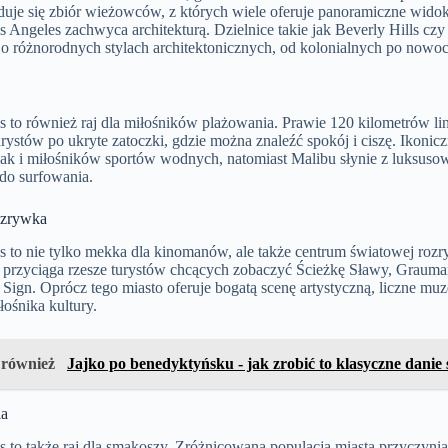
duje się zbiór wieżowców, z których wiele oferuje panoramiczne widoki
 Angeles zachwyca architekturą. Dzielnice takie jak Beverly Hills c
 o różnorodnych stylach architektonicznych, od kolonialnych po nowoc
 to również raj dla miłośników plażowania. Prawie 120 kilometrów lin
rystów po ukryte zatoczki, gdzie można znaleźć spokój i ciszę. Ikoni
 jak i miłośników sportów wodnych, natomiast Malibu słynie z luksu
o surfowania.
rozrywka
s to nie tylko mekka dla kinomanów, ale także centrum światowej ro
 przyciąga rzesze turystów chcących zobaczyć Ścieżkę Sławy, Grauma
ign. Oprócz tego miasto oferuje bogatą scenę artystyczną, liczne muzea
ośnika kultury.
 również
Jajko po benedyktyńsku - jak zrobić to klasyczne danie
ia
 to także raj dla smakoszy. Zróżnicowana populacja miasta przyczyni