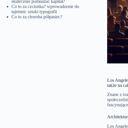
skutecznie pomnażać kapitał?
Co to za czcionka? wprowadzenie do
tajemnic sztuki typografii
Co to za choroba półpasiec?
Los Angeles
także na ca
Znane z ro
społeczeńst
fascynujące
Architektur
Los Angele