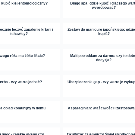
 kupić klej entomologiczny?
Bingo spa: gdzie kupić i dlaczego war
wypróbować?
ecznie leczyć zapalenie krtani i
Zestaw do manicure japońskiego: gdzie
tchawicy?
kupić?
czego róża ma żółte liście?
Maltipoo oddam za darmo: czy to dob
decyzja?
erba - czy warto jechać?
Ubezpieczenie gap - czy warto je wyku
na obiad komunijny w domu
Asparaginian: właściwości i zastosowa
 quoc - rajskie wyspy czy
Okultyzm: tajemniczy Świat ukrytych w