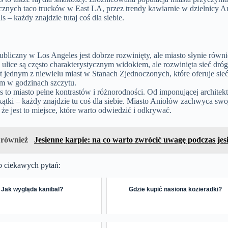
znych taco trucków w East LA, przez trendy kawiarnie w dzielnicy Art
ls – każdy znajdzie tutaj coś dla siebie.
ubliczny w Los Angeles jest dobrze rozwinięty, ale miasto słynie rów
i ulice są często charakterystycznym widokiem, ale rozwinięta sieć dró
t jednym z niewielu miast w Stanach Zjednoczonych, które oferuje sieć
 w godzinach szczytu.
 to miasto pełne kontrastów i różnorodności. Od imponującej architekt
ątki – każdy znajdzie tu coś dla siebie. Miasto Aniołów zachwyca swo
 że jest to miejsce, które warto odwiedzić i odkrywać.
 również
Jesienne karpie: na co warto zwrócić uwagę podczas je
p ciekawych pytań:
Jak wygląda kanibal?
Gdzie kupić nasiona kozieradki?