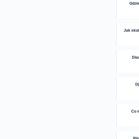
Gdzie
Jak skut
Dla
Dj
Co 
Phu