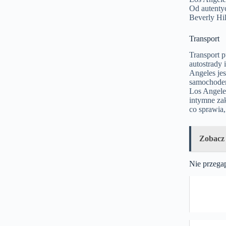
Od autentyc
Beverly Hil
Transport
Transport p
autostrady 
Angeles jes
samochodem
Los Angeles
intymne zak
co sprawia,
Zobacz
Nie przega