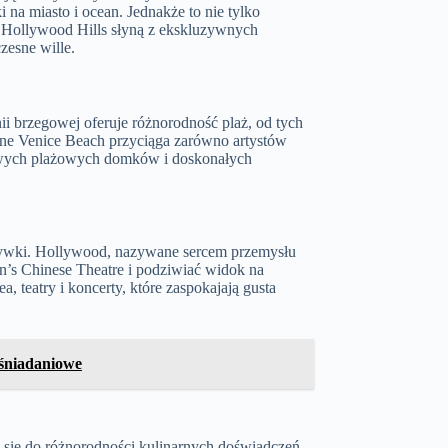
 na miasto i ocean. Jednakże to nie tylko
zy Hollywood Hills słyną z ekskluzywnych
zesne wille.
ii brzegowej oferuje różnorodność plaż, od tych
czne Venice Beach przyciąga zarówno artystów
sowych plażowych domków i doskonałych
zrywki. Hollywood, nazywane sercem przemysłu
n’s Chinese Theatre i podziwiać widok na
, teatry i koncerty, które zaspokajają gusta
 śniadaniowe
a się do różnorodności kulinarnych doświadczeń.