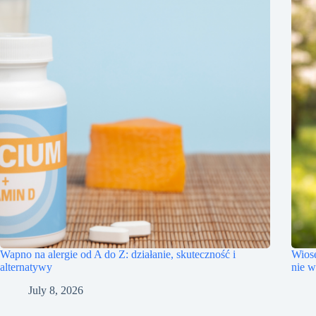
Wapno na alergie od A do Z: działanie, skuteczność i
Wiose
alternatywy
nie w
July 8, 2026