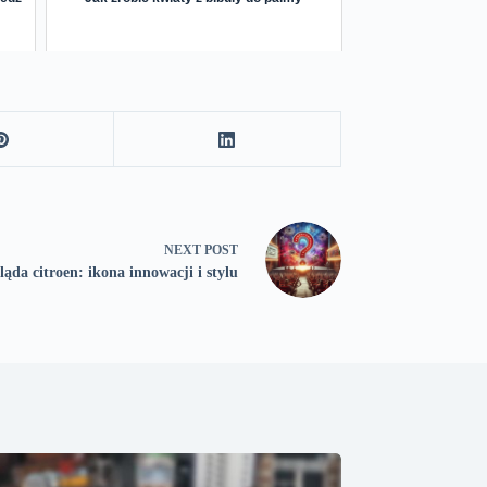
NEXT
POST
ąda citroen: ikona innowacji i stylu