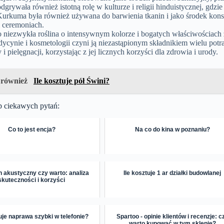
odgrywała również istotną rolę w kulturze i religii hinduistycznej, gdzi
 Kurkuma była również używana do barwienia tkanin i jako środek kon
i ceremoniach.
 niezwykła roślina o intensywnym kolorze i bogatych właściwościach 
dycynie i kosmetologii czyni ją niezastąpionym składnikiem wielu pot
 i pielęgnacji, korzystając z jej licznych korzyści dla zdrowia i urody.
 również
Ile kosztuje pół Świni?
p ciekawych pytań:
Co to jest encja?
Na co do kina w poznaniu?
n akustyczny czy warto: analiza
Ile kosztuje 1 ar działki budowlanej
skuteczności i korzyści
tuje naprawa szybki w telefonie?
Spartoo - opinie klientów i recenzje: c
warto kupować w tym sklepie?