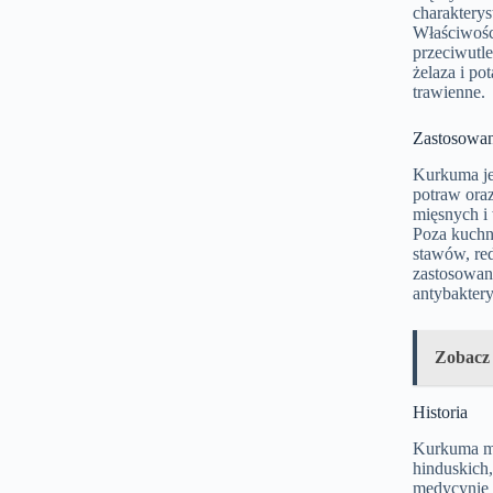
charaktery
Właściwośc
przeciwutl
żelaza i p
trawienne.
Zastosowan
Kurkuma je
potraw oraz
mięsnych i
Poza kuchn
stawów, re
zastosowani
antybaktery
Zobacz
Historia
Kurkuma ma 
hinduskich,
medycynie 