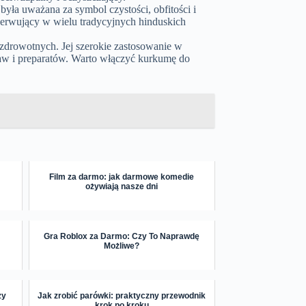
e była uważana za symbol czystości, obfitości i
serwujący w wielu tradycyjnych hinduskich
zdrowotnych. Jej szerokie zastosowanie w
raw i preparatów. Warto włączyć kurkumę do
Film za darmo: jak darmowe komedie
ożywiają nasze dni
Gra Roblox za Darmo: Czy To Naprawdę
Możliwe?
zy
Jak zrobić parówki: praktyczny przewodnik
krok po kroku