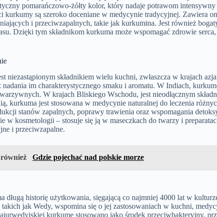
styczny pomarańczowo-żółty kolor, który nadaje potrawom intensywny 
i kurkumy są szeroko doceniane w medycynie tradycyjnej. Zawiera on
eniających i przeciwzapalnych, takie jak kurkumina. Jest również bo
otasu. Dzięki tym składnikom kurkuma może wspomagać zdrowie serca,
ie
st niezastąpionym składnikiem wielu kuchni, zwłaszcza w krajach azj
 nadania im charakterystycznego smaku i aromatu. W Indiach, kurkumę 
 warzywnych. W krajach Bliskiego Wschodu, jest nieodłącznym składni
ią, kurkuma jest stosowana w medycynie naturalnej do leczenia różnyc
dukcji stanów zapalnych, poprawy trawienia oraz wspomagania detoks
e w kosmetologii – stosuje się ją w maseczkach do twarzy i preparatac
jne i przeciwzapalne.
 również
Gdzie pojechać nad polskie morze
długą historię użytkowania, sięgającą co najmniej 4000 lat w kulturze
 takich jak Wedy, wspomina się o jej zastosowaniach w kuchni, medycy
ajurwedyjskiej kurkumę stosowano jako środek przeciwbakteryjny, prz