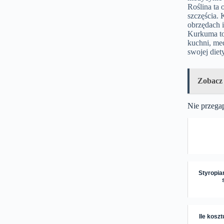
Roślina ta 
szczęścia.
obrzędach 
Kurkuma to
kuchni, me
swojej diety
Zobacz
Nie przega
Styropia
Ile kosz