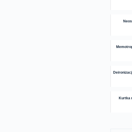
Neosi
Memotropi
Deironizacj
Kurtka 