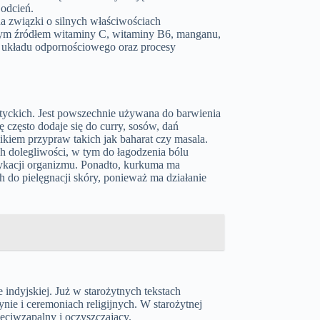
odcień.
a związki o silnych właściwościach
gatym źródłem witaminy C, witaminy B6, manganu,
 układu odpornościowego oraz procesy
atyckich. Jest powszechnie używana do barwienia
często dodaje się do curry, sosów, dań
kiem przypraw takich jak baharat czy masala.
h dolegliwości, w tym do łagodzenia bólu
ykacji organizmu. Ponadto, kurkuma ma
h do pielęgnacji skóry, ponieważ ma działanie
 indyjskiej. Już w starożytnych tekstach
nie i ceremoniach religijnych. W starożytnej
eciwzapalny i oczyszczający.