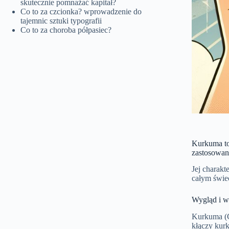
skutecznie pomnażać kapitał?
Co to za czcionka? wprowadzenie do
tajemnic sztuki typografii
Co to za choroba półpasiec?
Kurkuma to 
zastosowan
Jej charakt
całym świe
Wygląd i w
Kurkuma (Cu
kłączy kur