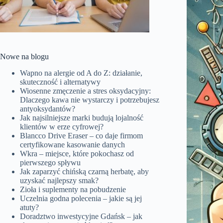
Nowe na blogu
Wapno na alergie od A do Z: działanie,
skuteczność i alternatywy
Wiosenne zmęczenie a stres oksydacyjny:
Dlaczego kawa nie wystarczy i potrzebujesz
antyoksydantów?
Jak najsilniejsze marki budują lojalność
klientów w erze cyfrowej?
Blancco Drive Eraser – co daje firmom
certyfikowane kasowanie danych
Wkra – miejsce, które pokochasz od
pierwszego spływu
Jak zaparzyć chińską czarną herbatę, aby
uzyskać najlepszy smak?
Zioła i suplementy na pobudzenie
Uczelnia godna polecenia – jakie są jej
atuty?
Doradztwo inwestycyjne Gdańsk – jak