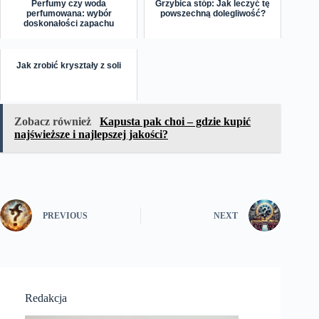
Perfumy czy woda
Grzybica stóp: Jak leczyć tę
perfumowana: wybór
powszechną dolegliwość?
doskonałości zapachu
Jak zrobić kryształy z soli
Zobacz również
Kapusta pak choi – gdzie kupić
najświeższe i najlepszej jakości?
PREVIOUS
NEXT
Redakcja