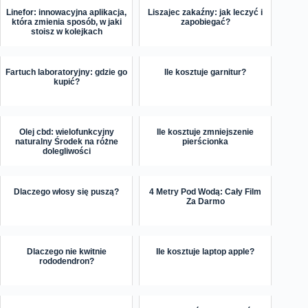
Linefor: innowacyjna aplikacja,
Liszajec zakaźny: jak leczyć i
która zmienia sposób, w jaki
zapobiegać?
stoisz w kolejkach
Fartuch laboratoryjny: gdzie go
Ile kosztuje garnitur?
kupić?
Olej cbd: wielofunkcyjny
Ile kosztuje zmniejszenie
naturalny Środek na różne
pierścionka
dolegliwości
Dlaczego włosy się puszą?
4 Metry Pod Wodą: Cały Film
Za Darmo
Dlaczego nie kwitnie
Ile kosztuje laptop apple?
rododendron?