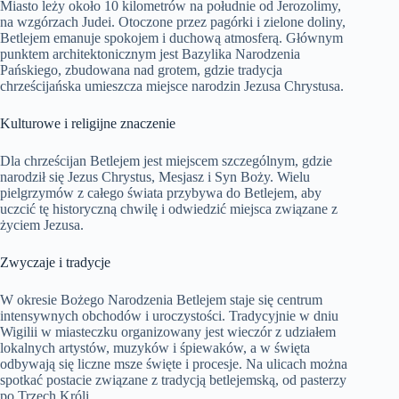
Miasto leży około 10 kilometrów na południe od Jerozolimy,
na wzgórzach Judei. Otoczone przez pagórki i zielone doliny,
Betlejem emanuje spokojem i duchową atmosferą. Głównym
punktem architektonicznym jest Bazylika Narodzenia
Pańskiego, zbudowana nad grotem, gdzie tradycja
chrześcijańska umieszcza miejsce narodzin Jezusa Chrystusa.
Kulturowe i religijne znaczenie
Dla chrześcijan Betlejem jest miejscem szczególnym, gdzie
narodził się Jezus Chrystus, Mesjasz i Syn Boży. Wielu
pielgrzymów z całego świata przybywa do Betlejem, aby
uczcić tę historyczną chwilę i odwiedzić miejsca związane z
życiem Jezusa.
Zwyczaje i tradycje
W okresie Bożego Narodzenia Betlejem staje się centrum
intensywnych obchodów i uroczystości. Tradycyjnie w dniu
Wigilii w miasteczku organizowany jest wieczór z udziałem
lokalnych artystów, muzyków i śpiewaków, a w święta
odbywają się liczne msze święte i procesje. Na ulicach można
spotkać postacie związane z tradycją betlejemską, od pasterzy
po Trzech Króli.