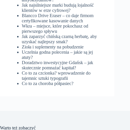
Jak najsilniejsze marki budują lojalność
klientów w erze cyfrowej?
Blancco Drive Eraser – co daje firmom
certyfikowane kasowanie danych
Wkra – miejsce, które pokochasz od
pierwszego spływu
Jak zaparzyć chińską czarną herbatę, aby
uzyskać najlepszy smak?
Zioła i suplementy na pobudzenie
Uczelnia godna polecenia – jakie są jej
atuty?
Doradztwo inwestycyjne Gdańsk – jak
skutecznie pomnażać kapitał?
Co to za czcionka? wprowadzenie do
tajemnic sztuki typografii
Co to za choroba półpasiec?
Warto też zobaczyć