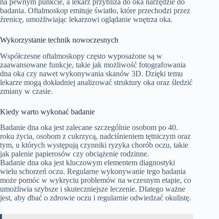
na pewnym punkcie, a lekarz przybliża do oka narzędzie do
badania. Oftalmoskop emituje światło, które przechodzi przez
źrenicę, umożliwiając lekarzowi oglądanie wnętrza oka.
Wykorzystanie technik nowoczesnych
Współczesne oftalmoskopy często wyposażone są w
zaawansowane funkcje, takie jak możliwość fotografowania
dna oka czy nawet wykonywania skanów 3D. Dzięki temu
lekarze mogą dokładniej analizować struktury oka oraz śledzić
zmiany w czasie.
Kiedy warto wykonać badanie
Badanie dna oka jest zalecane szczególnie osobom po 40.
roku życia, osobom z cukrzycą, nadciśnieniem tętniczym oraz
tym, u których występują czynniki ryzyka chorób oczu, takie
jak palenie papierosów czy obciążenie rodzinne.
Badanie dna oka jest kluczowym elementem diagnostyki
wielu schorzeń oczu. Regularne wykonywanie tego badania
może pomóc w wykryciu problemów na wczesnym etapie, co
umożliwia szybsze i skuteczniejsze leczenie. Dlatego ważne
jest, aby dbać o zdrowie oczu i regularnie odwiedzać okulistę.