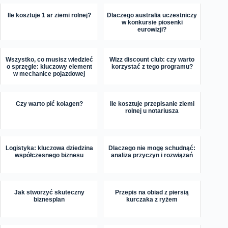
Ile kosztuje 1 ar ziemi rolnej?
Dlaczego australia uczestniczy
w konkursie piosenki
eurowizji?
Wszystko, co musisz wiedzieć
Wizz discount club: czy warto
o sprzęgle: kluczowy element
korzystać z tego programu?
w mechanice pojazdowej
Czy warto pić kolagen?
Ile kosztuje przepisanie ziemi
rolnej u notariusza
Logistyka: kluczowa dziedzina
Dlaczego nie mogę schudnąć:
współczesnego biznesu
analiza przyczyn i rozwiązań
Jak stworzyć skuteczny
Przepis na obiad z piersią
biznesplan
kurczaka z ryżem