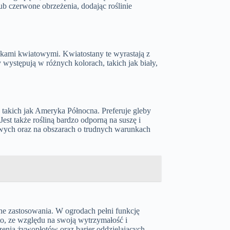
lub czerwone obrzeżenia, dodając roślinie
łkami kwiatowymi. Kwiatostany te wyrastają z
 występują w różnych kolorach, takich jak biały,
takich jak Ameryka Północna. Preferuje gleby
est także rośliną bardzo odporną na suszę i
owych oraz na obszarach o trudnych warunkach
ne zastosowania. W ogrodach pełni funkcję
to, ze względu na swoją wytrzymałość i
enia żywopłotów oraz barier oddzielających