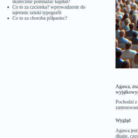
skutecznie pomnażać kapitał?
Co to za czcionka? wprowadzenie do
tajemnic sztuki typografii
Co to za choroba półpasiec?
Agawa, zna
wyjątkowym
Pochodzi z
zastosowan
Wygląd
Agawa jest 
długie, czę