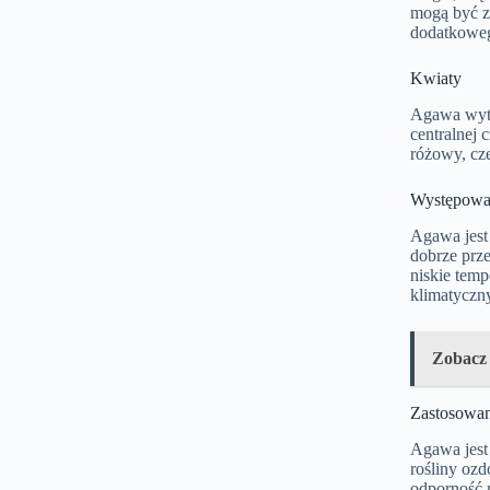
mogą być zi
dodatkoweg
Kwiaty
Agawa wytw
centralnej 
różowy, cze
Występowan
Agawa jest
dobrze prze
niskie tem
klimatyczn
Zobacz
Zastosowan
Agawa jest
rośliny ozd
odporność 