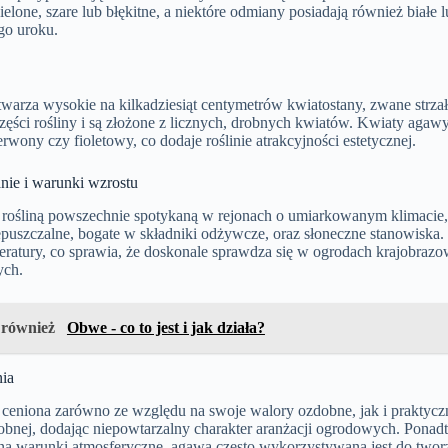
elone, szare lub błękitne, a niektóre odmiany posiadają również białe 
o uroku.
arza wysokie na kilkadziesiąt centymetrów kwiatostany, zwane strza
części rośliny i są złożone z licznych, drobnych kwiatów. Kwiaty agawy
rwony czy fioletowy, co dodaje roślinie atrakcyjności estetycznej.
ie i warunki wzrostu
 rośliną powszechnie spotykaną w rejonach o umiarkowanym klimacie, 
puszczalne, bogate w składniki odżywcze, oraz słoneczne stanowiska. J
peratury, co sprawia, że doskonale sprawdza się w ogrodach krajobraz
ych.
 również
Obwe - co to jest i jak działa?
ia
 ceniona zarówno ze względu na swoje walory ozdobne, jak i praktycz
obnej, dodając niepowtarzalny charakter aranżacji ogrodowych. Ponad
na warunki atmosferyczne, agawa często wykorzystywana jest do tworz