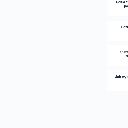
Gdzie z
po
Gdzi
Jestem
z
Jak wyb