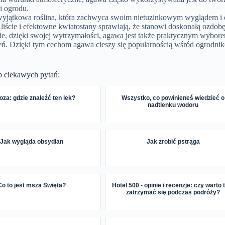
i ogrodu.
yjątkowa roślina, która zachwyca swoim nietuzinkowym wyglądem i 
e liście i efektowne kwiatostany sprawiają, że stanowi doskonałą ozdob
e, dzięki swojej wytrzymałości, agawa jest także praktycznym wyborem
eń. Dzięki tym cechom agawa cieszy się popularnością wśród ogrodni
p ciekawych pytań:
oza: gdzie znaleźć ten lek?
Wszystko, co powinieneś wiedzieć o
nadtlenku wodoru
Jak wygląda obsydian
Jak zrobić pstrąga
Co to jest msza Święta?
Hotel 500 - opinie i recenzje: czy warto
zatrzymać się podczas podróży?