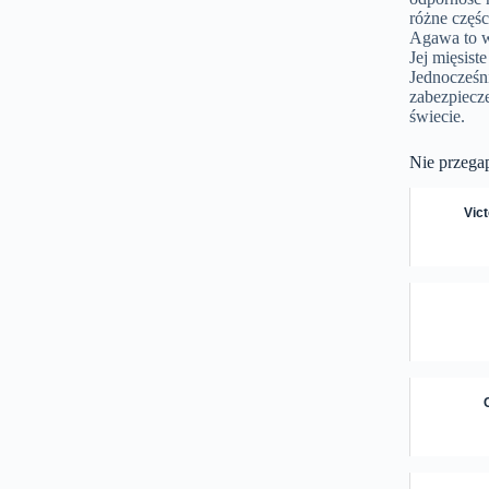
różne częśc
Agawa to w
Jej mięsist
Jednocześni
zabezpiecz
świecie.
Nie przega
Vict