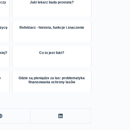
 czy
Jaki lekarz bada prostatę?
rzycę
Refektarz - historia, funkcje i znaczenie
kiej?
Co to jest fakt?
e
Gdzie są pieniądze za las: problematyka
finansowania ochrony lasów