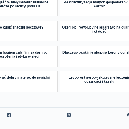
jeść w białymstoku: kulinarne
Restrukturyzacja małych gospodarstw:
dróże po stolicy podlasia
warto?
e kupić znaczki pocztowe?
Ozempic: rewolucyjne lekarstwo na cuk
i otyłość
 bogiem cały film za darmo:
Dlaczego banki nie skupują korony duńs
agrożenia i etyka w sieci
rać dobry materac do sypialni
Levopront syrop - skuteczne leczeni
duszności i kaszlu