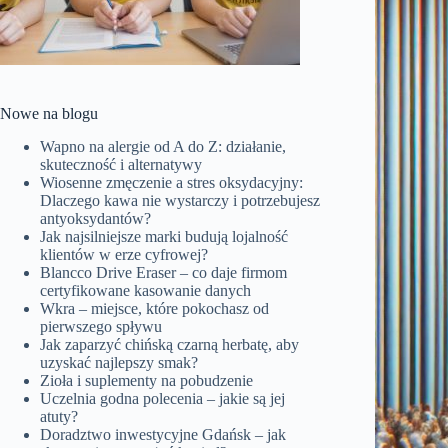
Nowe na blogu
Wapno na alergie od A do Z: działanie,
skuteczność i alternatywy
Wiosenne zmęczenie a stres oksydacyjny:
Dlaczego kawa nie wystarczy i potrzebujesz
antyoksydantów?
Jak najsilniejsze marki budują lojalność
klientów w erze cyfrowej?
Blancco Drive Eraser – co daje firmom
certyfikowane kasowanie danych
Wkra – miejsce, które pokochasz od
pierwszego spływu
Jak zaparzyć chińską czarną herbatę, aby
uzyskać najlepszy smak?
Zioła i suplementy na pobudzenie
Uczelnia godna polecenia – jakie są jej
atuty?
Doradztwo inwestycyjne Gdańsk – jak