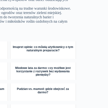
odpornością na trudne warunki środowiskowe.
ę ogrodów oraz terenów zieleni miejskiej.
 do tworzenia naturalnych barier i
ków i miłośników roślin ozdobnych na całym
Imupret opinie: co mówią użytkownicy o tym
naturalnym preparacie?
Miodowe lata za darmo: czy możliwe jest
korzystanie z rozrywek bez wydawania
pieniędzy?
 tam
Pudzian vs. mamed: gdzie obejrzeć za
darmo?