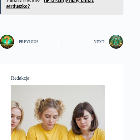
Zobacz również
Ile kosztuje mały tatuaż
serduszko?
PREVIOUS
NEXT
Redakcja