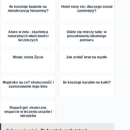
Ile kosztuje badanie na
Hotel sixty six: dlaczego został
nietolerancję histaminy?
zamknięty?
Aloes w żelu - skarbnica
Gdzie się mierzy talię: w
naturalnych właściwości
poszukiwaniu idealnego
leczniczych
pomiaru
Woda: istota Życia
Jak zrobić brwi na mydle
Mupiroks na co? skuteczność i
Ile kosztuje karabin na kulki?
zastosowanie tego leku
Reparil gel: skuteczne
wsparcie w leczeniu urazów i
obrzęków